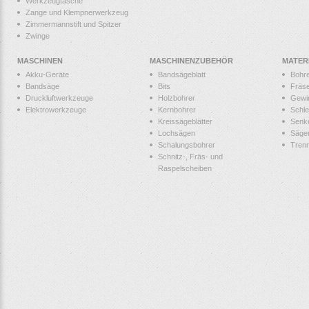
Werkzeugtasche
Zange und Klempnerwerkzeug
Zimmermannstift und Spitzer
Zwinge
MASCHINEN
MASCHINENZUBEHÖR
MATER
Akku-Geräte
Bandsägeblatt
Bohr
Bandsäge
Bits
Fräs
Druckluftwerkzeuge
Holzbohrer
Gewi
Elektrowerkzeuge
Kernbohrer
Schle
Kreissägeblätter
Senk
Lochsägen
Säge
Schalungsbohrer
Tren
Schnitz-, Fräs- und
Raspelscheiben