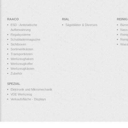
RAACO
RIAL
REINI
ESD - Antistatische
Sägeblätter & Diverses
Bürs
Aufbewahrung
Nass
Regalsysteme
Reini
Schubladenmagazine
Reini
Sichtboxen
Wass
Sortimentkästen
Transportkisten
Werkzeughaken
Werkzeugkoffer
Werkzeugkästen
Zubehör
SPEZIAL
Elektronik und Mikromechanik
VDE Werkzeug
Verkaufsfläche - Displays