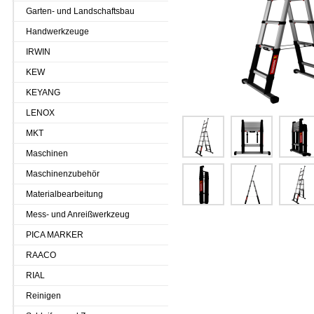
Garten- und Landschaftsbau
Handwerkzeuge
IRWIN
KEW
KEYANG
LENOX
MKT
Maschinen
Maschinenzubehör
Materialbearbeitung
Mess- und Anreißwerkzeug
PICA MARKER
RAACO
RIAL
Reinigen