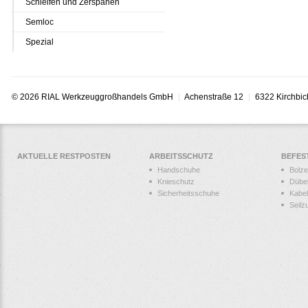
Schleifen und Zerspanen
Semloc
Spezial
© 2026 RIAL Werkzeuggroßhandels GmbH
Achenstraße 12
6322 Kirchbic
AKTUELLE RESTPOSTEN
ARBEITSSCHUTZ
BEFES
Handschuhe
Bolz
Knieschutz
Dübe
Sicherheitsschuhe
Kabel
Seilz