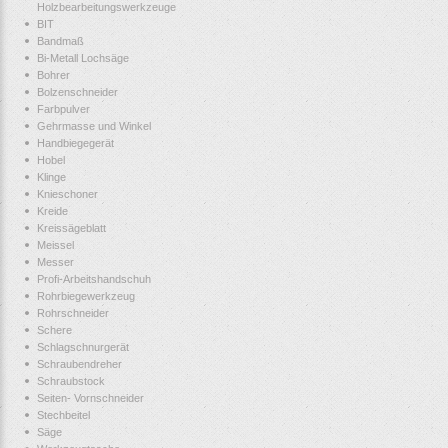
Holzbearbeitungswerkzeuge
BIT
Bandmaß
Bi-Metall Lochsäge
Bohrer
Bolzenschneider
Farbpulver
Gehrmasse und Winkel
Handbiegegerät
Hobel
Klinge
Knieschoner
Kreide
Kreissägeblatt
Meissel
Messer
Profi-Arbeitshandschuh
Rohrbiegewerkzeug
Rohrschneider
Schere
Schlagschnurgerät
Schraubendreher
Schraubstock
Seiten- Vornschneider
Stechbeitel
Säge