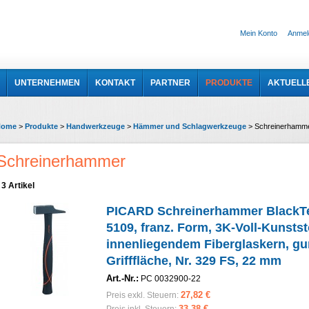
Mein Konto
Anmel
UNTERNEHMEN
KONTAKT
PARTNER
PRODUKTE
AKTUELL
Home
>
Produkte
>
Handwerkzeuge
>
Hämmer und Schlagwerkzeuge
>
Schreinerhamm
Schreinerhammer
3 Artikel
PICARD Schreinerhammer BlackT
5109, franz. Form, 3K-Voll-Kunststo
innenliegendem Fiberglaskern, g
Grifffläche, Nr. 329 FS, 22 mm
Art.-Nr.:
PC 0032900-22
27,82 €
Preis exkl. Steuern:
33,38 €