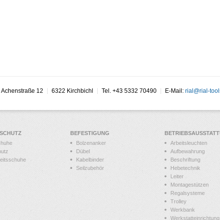
Achenstraße 12
6322 Kirchbichl
Tel. +43 5332 70490
E-Mail:
rial@rial-tool
SSCHUTZ
BEFESTIGUNG
BETRIEBSAUSSTAT
chuhe
Bolzenanker
Arbeitsleuchten
hutz
Dübel
Aufbewahrung
heitsschuhe
Kabelbinder
Beschriftung
Seilzubehör
Hebetechnik
Leiter
Montagestützen
Regalsysteme
Trolley
Werkbank
Werkstatteinrichtung