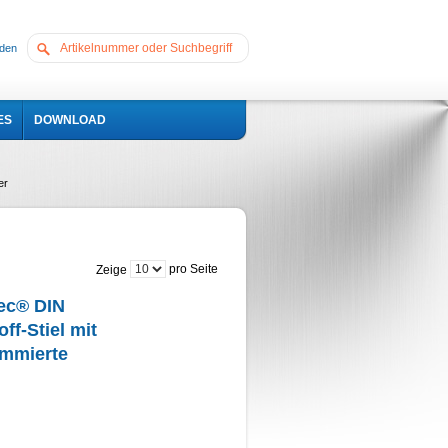
den
ES
DOWNLOAD
er
pro Seite
Zeige
ec® DIN
ff-Stiel mit
ummierte