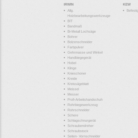
IRWIN
KEW
Allg.
Befesti
Holzbearbeitungswerkzeuge
BIT
Bandmaß
Bi-Metall Lochsäge
Bohrer
Bolzenschneider
Farbpulver
Gehrmasse und Winkel
Handbiegegerät
Hobel
Klinge
Knieschoner
Kreide
Kreissägeblatt
Meissel
Messer
Profi-Arbeitshandschuh
Rohrbiegewerkzeug
Rohrschneider
Schere
Schlagschnurgerät
Schraubendreher
Schraubstock
Seiten- Vornschneider