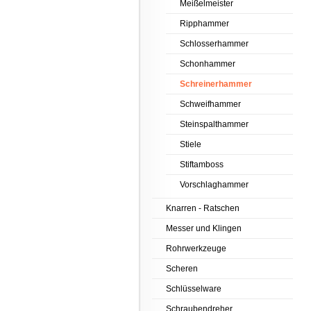
Meißelmeister
Ripphammer
Schlosserhammer
Schonhammer
Schreinerhammer
Schweifhammer
Steinspalthammer
Stiele
Stiftamboss
Vorschlaghammer
Knarren - Ratschen
Messer und Klingen
Rohrwerkzeuge
Scheren
Schlüsselware
Schraubendreher