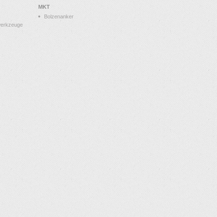
MKT
Bolzenanker
werkzeuge