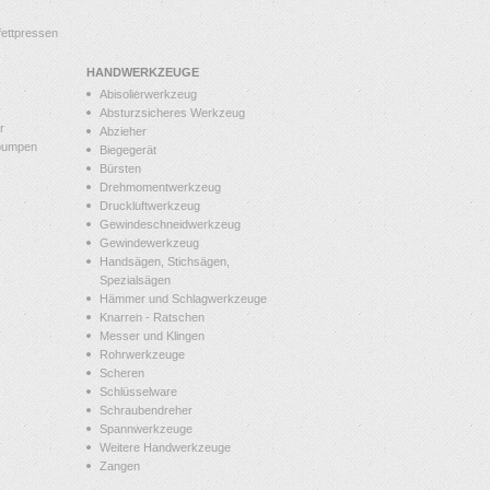
ettpressen
HANDWERKZEUGE
Abisolierwerkzeug
Absturzsicheres Werkzeug
r
Abzieher
pumpen
Biegegerät
Bürsten
Drehmomentwerkzeug
Druckluftwerkzeug
Gewindeschneidwerkzeug
Gewindewerkzeug
Handsägen, Stichsägen,
Spezialsägen
Hämmer und Schlagwerkzeuge
Knarren - Ratschen
Messer und Klingen
Rohrwerkzeuge
Scheren
Schlüsselware
Schraubendreher
Spannwerkzeuge
Weitere Handwerkzeuge
Zangen