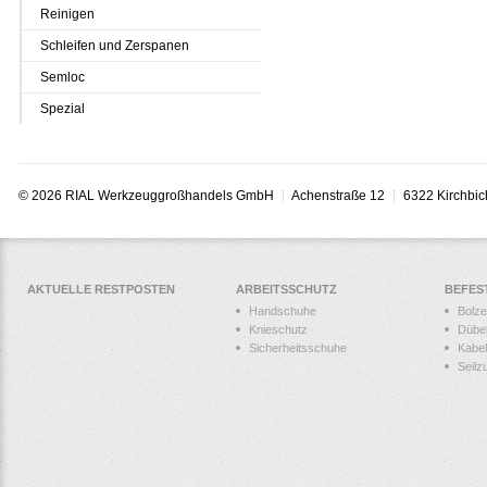
Reinigen
Schleifen und Zerspanen
Semloc
Spezial
© 2026 RIAL Werkzeuggroßhandels GmbH
Achenstraße 12
6322 Kirchbic
AKTUELLE RESTPOSTEN
ARBEITSSCHUTZ
BEFES
Handschuhe
Bolz
Knieschutz
Dübe
Sicherheitsschuhe
Kabel
Seilz