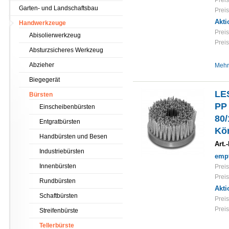
Preis
Garten- und Landschaftsbau
Preis
Akti
Handwerkzeuge
Preis
Abisolierwerkzeug
Preis
Absturzsicheres Werkzeug
Abzieher
Mehr
Biegegerät
LE
Bürsten
PP 
Einscheibenbürsten
80
Entgratbürsten
Kö
Handbürsten und Besen
Art.-
Industriebürsten
empf
Innenbürsten
Preis
Preis
Rundbürsten
Akti
Schaftbürsten
Preis
Preis
Streifenbürste
Tellerbürste