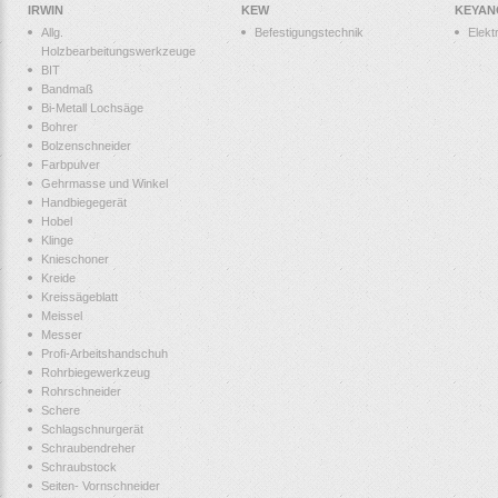
IRWIN
KEW
KEYAN
Allg.
Befestigungstechnik
Elek
Holzbearbeitungswerkzeuge
BIT
Bandmaß
Bi-Metall Lochsäge
Bohrer
Bolzenschneider
Farbpulver
Gehrmasse und Winkel
Handbiegegerät
Hobel
Klinge
Knieschoner
Kreide
Kreissägeblatt
Meissel
Messer
Profi-Arbeitshandschuh
Rohrbiegewerkzeug
Rohrschneider
Schere
Schlagschnurgerät
Schraubendreher
Schraubstock
Seiten- Vornschneider