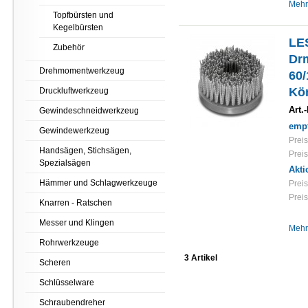
Mehr
Topfbürsten und
Kegelbürsten
LE
Zubehör
Drm
Drehmomentwerkzeug
60
Kö
Druckluftwerkzeug
Art.-
Gewindeschneidwerkzeug
empf
Gewindewerkzeug
Preis
Handsägen, Stichsägen,
Preis
Spezialsägen
Akti
Hämmer und Schlagwerkzeuge
Preis
Preis
Knarren - Ratschen
Messer und Klingen
Mehr
Rohrwerkzeuge
3 Artikel
Scheren
Schlüsselware
Schraubendreher