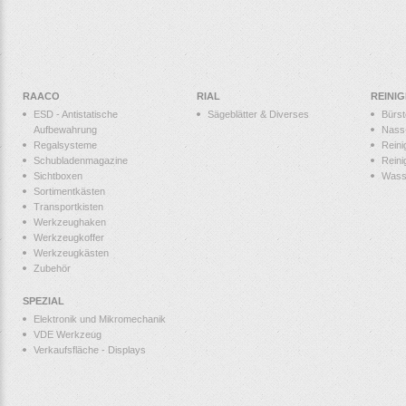
RAACO
RIAL
REINI
ESD - Antistatische
Sägeblätter & Diverses
Bürs
Aufbewahrung
Nass
Regalsysteme
Reini
Schubladenmagazine
Reini
Sichtboxen
Wass
Sortimentkästen
Transportkisten
Werkzeughaken
Werkzeugkoffer
Werkzeugkästen
Zubehör
SPEZIAL
Elektronik und Mikromechanik
VDE Werkzeug
Verkaufsfläche - Displays