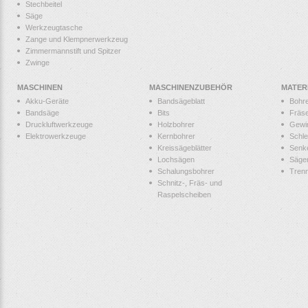
Stechbeitel
Säge
Werkzeugtasche
Zange und Klempnerwerkzeug
Zimmermannstift und Spitzer
Zwinge
MASCHINEN
MASCHINENZUBEHÖR
MATER
Akku-Geräte
Bandsägeblatt
Bohr
Bandsäge
Bits
Fräs
Druckluftwerkzeuge
Holzbohrer
Gewi
Elektrowerkzeuge
Kernbohrer
Schle
Kreissägeblätter
Senk
Lochsägen
Säge
Schalungsbohrer
Tren
Schnitz-, Fräs- und
Raspelscheiben