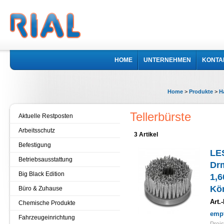
HOME
UNTERNEHMEN
KONTA
Home
>
Produkte
>
H
Tellerbürste
Aktuelle Restposten
Arbeitsschutz
3 Artikel
Befestigung
LE
Betriebsausstattung
Drm
Big Black Edition
1,
Kör
Büro & Zuhause
Art.-
Chemische Produkte
empf
Fahrzeugeinrichtung