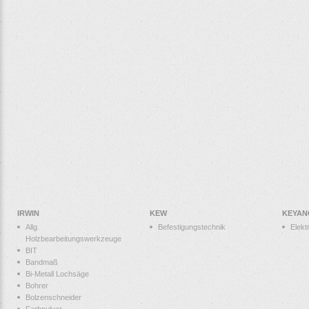
IRWIN
KEW
KEYAN
Allg.
Befestigungstechnik
Elek
Holzbearbeitungswerkzeuge
BIT
Bandmaß
Bi-Metall Lochsäge
Bohrer
Bolzenschneider