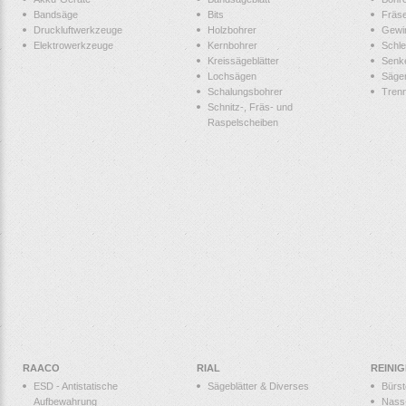
Bandsäge
Bits
Fräs
Druckluftwerkzeuge
Holzbohrer
Gewi
Elektrowerkzeuge
Kernbohrer
Schle
Kreissägeblätter
Senk
Lochsägen
Säge
Schalungsbohrer
Tren
Schnitz-, Fräs- und
Raspelscheiben
RAACO
RIAL
REINI
ESD - Antistatische
Sägeblätter & Diverses
Bürs
Aufbewahrung
Nass