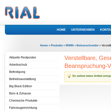
HOME
UNTERNEHMEN
KONTA
Home
>
Produkte
>
IRWIN
>
Bolzenschneider
>
Verstel
Verstellbare, Ges
Aktuelle Restposten
Beanspruchung-V
Arbeitsschutz
Befestigung
Es stehen keine Artikel ents
Betriebsausstattung
Big Black Edition
Büro & Zuhause
Chemische Produkte
Fahrzeugeinrichtung