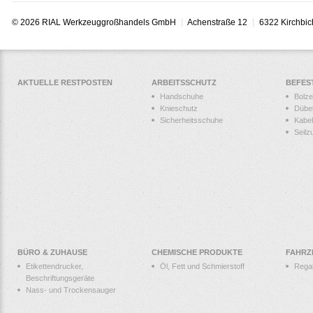
© 2026 RIAL Werkzeuggroßhandels GmbH
Achenstraße 12
6322 Kirchbic
AKTUELLE RESTPOSTEN
ARBEITSSCHUTZ
BEFES
Handschuhe
Bolz
Knieschutz
Dübe
Sicherheitsschuhe
Kabel
Seilz
BÜRO & ZUHAUSE
CHEMISCHE PRODUKTE
FAHRZ
Etikettendrucker,
Öl, Fett und Schmierstoff
Rega
Beschriftungsgeräte
Nass- und Trockensauger