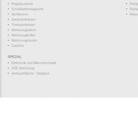
Regalsysteme
Reini
Schubladenmagazine
Reini
Sichtboxen
Wass
Sortimentkästen
Transportkisten
Werkzeughaken
Werkzeugkoffer
Werkzeugkästen
Zubehör
SPEZIAL
Elektronik und Mikromechanik
VDE Werkzeug
Verkaufsfläche - Displays