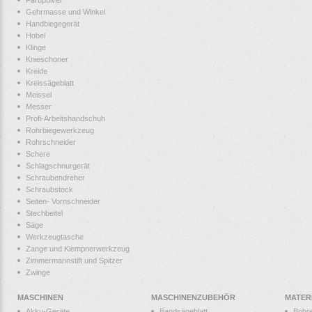
Farbpulver
Gehrmasse und Winkel
Handbiegegerät
Hobel
Klinge
Knieschoner
Kreide
Kreissägeblatt
Meissel
Messer
Profi-Arbeitshandschuh
Rohrbiegewerkzeug
Rohrschneider
Schere
Schlagschnurgerät
Schraubendreher
Schraubstock
Seiten- Vornschneider
Stechbeitel
Säge
Werkzeugtasche
Zange und Klempnerwerkzeug
Zimmermannstift und Spitzer
Zwinge
MASCHINEN
MASCHINENZUBEHÖR
MATER
Akku-Geräte
Bandsägeblatt
Bohr