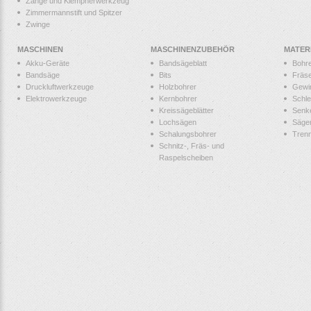
Zange und Klempnerwerkzeug
Zimmermannstift und Spitzer
Zwinge
MASCHINEN
MASCHINENZUBEHÖR
MATER
Akku-Geräte
Bandsägeblatt
Bohr
Bandsäge
Bits
Fräs
Druckluftwerkzeuge
Holzbohrer
Gewi
Elektrowerkzeuge
Kernbohrer
Schle
Kreissägeblätter
Senk
Lochsägen
Säge
Schalungsbohrer
Tren
Schnitz-, Fräs- und
Raspelscheiben