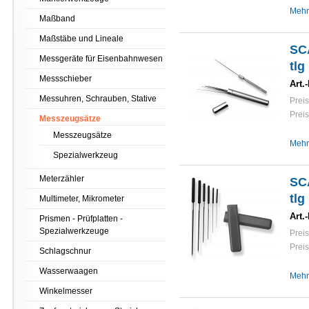
Mehr
Maßband
Maßstäbe und Lineale
SCA
Messgeräte für Eisenbahnwesen
tlg
Messschieber
Art.-
Messuhren, Schrauben, Stative
Preis
Preis
Messzeugsätze
Messzeugsätze
Mehr
Spezialwerkzeug
Meterzähler
SCA
tlg
Multimeter, Mikrometer
Art.-
Prismen - Prüfplatten -
Spezialwerkzeuge
Preis
Preis
Schlagschnur
Wasserwaagen
Mehr
Winkelmesser