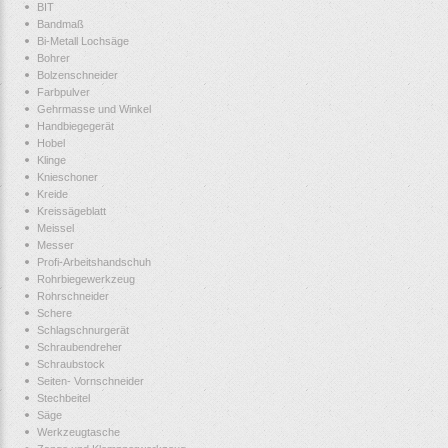
BIT
Bandmaß
Bi-Metall Lochsäge
Bohrer
Bolzenschneider
Farbpulver
Gehrmasse und Winkel
Handbiegegerät
Hobel
Klinge
Knieschoner
Kreide
Kreissägeblatt
Meissel
Messer
Profi-Arbeitshandschuh
Rohrbiegewerkzeug
Rohrschneider
Schere
Schlagschnurgerät
Schraubendreher
Schraubstock
Seiten- Vornschneider
Stechbeitel
Säge
Werkzeugtasche