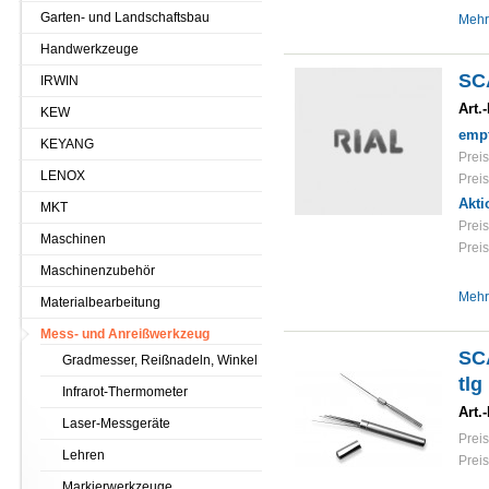
Garten- und Landschaftsbau
Mehr
Handwerkzeuge
SCA
IRWIN
Art.-
KEW
empf
KEYANG
Preis
LENOX
Preis
Akti
MKT
Preis
Maschinen
Preis
Maschinenzubehör
Mehr
Materialbearbeitung
Mess- und Anreißwerkzeug
SCA
Gradmesser, Reißnadeln, Winkel
tlg
Infrarot-Thermometer
Art.-
Laser-Messgeräte
Preis
Lehren
Preis
Markierwerkzeuge