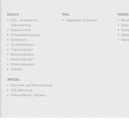
RAACO
RIAL
REINI
ESD - Antistatische
Sägeblätter & Diverses
Bürs
Aufbewahrung
Nass
Regalsysteme
Reini
Schubladenmagazine
Reini
Sichtboxen
Wass
Sortimentkästen
Transportkisten
Werkzeughaken
Werkzeugkoffer
Werkzeugkästen
Zubehör
SPEZIAL
Elektronik und Mikromechanik
VDE Werkzeug
Verkaufsfläche - Displays