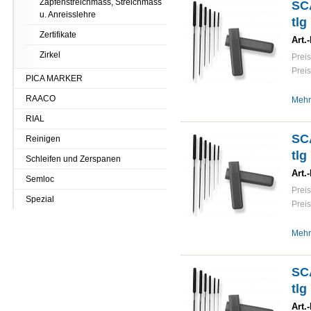
Zapfenstreichmass, Streichmass
SCA
u. Anreisslehre
tlg
Zertifikate
Art.-
Zirkel
Preis
Preis
PICA MARKER
RAACO
Mehr
RIAL
SCA
Reinigen
tlg
Schleifen und Zerspanen
Art.-
Semloc
Preis
Spezial
Preis
Mehr
SCA
tlg
Art.-