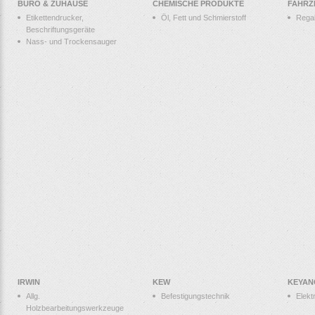
BÜRO & ZUHAUSE
CHEMISCHE PRODUKTE
FAHRZ
Etikettendrucker,
Öl, Fett und Schmierstoff
Rega
Beschriftungsgeräte
Nass- und Trockensauger
IRWIN
KEW
KEYAN
Allg.
Befestigungstechnik
Elek
Holzbearbeitungswerkzeuge