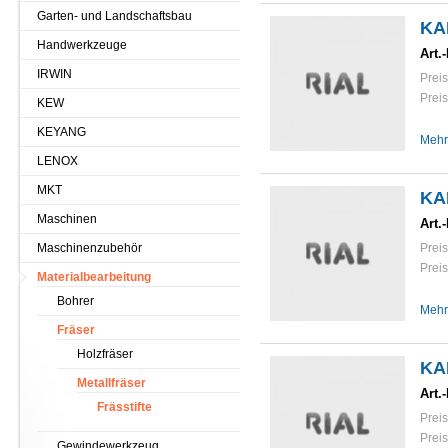
Garten- und Landschaftsbau
KA
Handwerkzeuge
Art.-
IRWIN
Preis
Preis
KEW
KEYANG
Mehr
LENOX
MKT
KA
Maschinen
Art.-
Maschinenzubehör
Preis
Preis
Materialbearbeitung
Bohrer
Mehr
Fräser
Holzfräser
KA
Metallfräser
Art.-
Frässtifte
Preis
Preis
Gewindewerkzeug