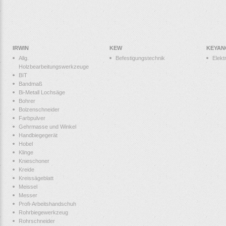
IRWIN
KEW
KEYAN
Allg.
Befestigungstechnik
Elek
Holzbearbeitungswerkzeuge
BIT
Bandmaß
Bi-Metall Lochsäge
Bohrer
Bolzenschneider
Farbpulver
Gehrmasse und Winkel
Handbiegegerät
Hobel
Klinge
Knieschoner
Kreide
Kreissägeblatt
Meissel
Messer
Profi-Arbeitshandschuh
Rohrbiegewerkzeug
Rohrschneider