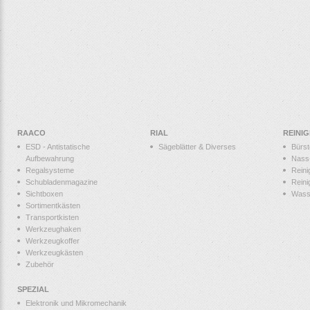
RAACO
RIAL
REINI
ESD - Antistatische
Sägeblätter & Diverses
Bürs
Aufbewahrung
Nass
Regalsysteme
Reini
Schubladenmagazine
Reini
Sichtboxen
Wass
Sortimentkästen
Transportkisten
Werkzeughaken
Werkzeugkoffer
Werkzeugkästen
Zubehör
SPEZIAL
Elektronik und Mikromechanik