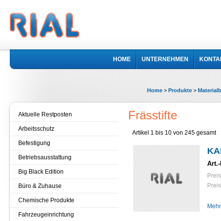
HOME
UNTERNEHMEN
KONTA
Home
>
Produkte
>
Material
Frässtifte
Aktuelle Restposten
Arbeitsschutz
Artikel 1 bis 10 von 245 gesamt
Befestigung
KA
Betriebsausstattung
Art.-
Big Black Edition
Preis
Preis
Büro & Zuhause
Chemische Produkte
Mehr
Fahrzeugeinrichtung