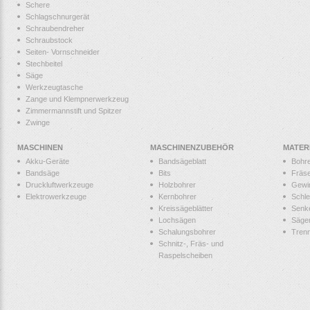
Schere
Schlagschnurgerät
Schraubendreher
Schraubstock
Seiten- Vornschneider
Stechbeitel
Säge
Werkzeugtasche
Zange und Klempnerwerkzeug
Zimmermannstift und Spitzer
Zwinge
MASCHINEN
MASCHINENZUBEHÖR
MATER
Akku-Geräte
Bandsägeblatt
Bohr
Bandsäge
Bits
Fräs
Druckluftwerkzeuge
Holzbohrer
Gewi
Elektrowerkzeuge
Kernbohrer
Schle
Kreissägeblätter
Senk
Lochsägen
Säge
Schalungsbohrer
Tren
Schnitz-, Fräs- und
Raspelscheiben