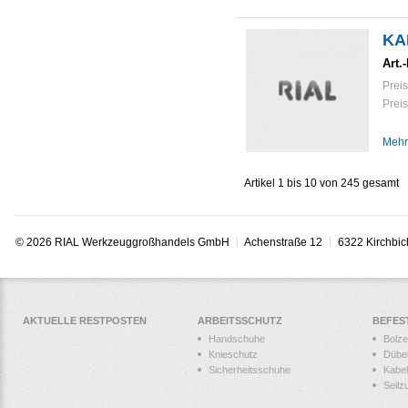
KA
Art.-
Preis
Preis
Mehr
Artikel 1 bis 10 von 245 gesamt
© 2026 RIAL Werkzeuggroßhandels GmbH
Achenstraße 12
6322 Kirchbic
AKTUELLE RESTPOSTEN
ARBEITSSCHUTZ
BEFES
Handschuhe
Bolz
Knieschutz
Dübe
Sicherheitsschuhe
Kabel
Seilz