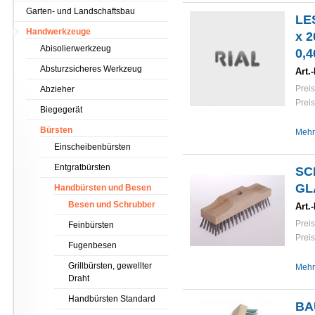
Garten- und Landschaftsbau
LE
Handwerkzeuge
x 2
Abisolierwerkzeug
0,4
Absturzsicheres Werkzeug
Art.-
Preis
Abzieher
Preis
Biegegerät
Bürsten
Mehr
Einscheibenbürsten
Entgratbürsten
SC
GL
Handbürsten und Besen
Besen und Schrubber
Art.-
Preis
Feinbürsten
Preis
Fugenbesen
Grillbürsten, gewellter
Mehr
Draht
Handbürsten Standard
BA