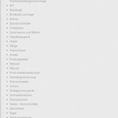
Holzbearbeitungswerkzeuge
BIT
Bandmaß
Bi-Metall Lochsäge
Bohrer
Bolzenschneider
Farbpulver
Gehrmasse und Winkel
Handbiegegerät
Hobel
Klinge
Knieschoner
Kreide
Kreissägeblatt
Meissel
Messer
Profi-Arbeitshandschuh
Rohrbiegewerkzeug
Rohrschneider
Schere
Schlagschnurgerät
Schraubendreher
Schraubstock
Seiten- Vornschneider
Stechbeitel
Säge
Werkzeugtasche