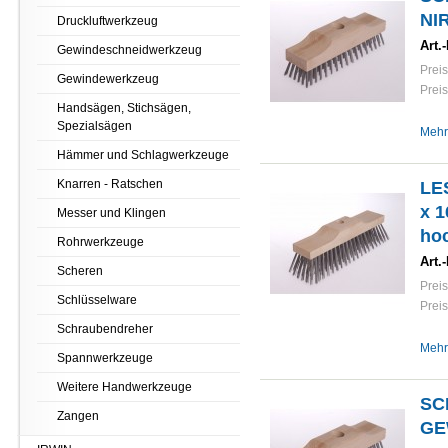
NI
Druckluftwerkzeug
Art.-
Gewindeschneidwerkzeug
Preis
Gewindewerkzeug
Preis
Handsägen, Stichsägen,
Spezialsägen
Mehr
Hämmer und Schlagwerkzeuge
Knarren - Ratschen
LE
x 1
Messer und Klingen
hoc
Rohrwerkzeuge
Art.-
Scheren
Preis
Schlüsselware
Preis
Schraubendreher
Mehr
Spannwerkzeuge
Weitere Handwerkzeuge
SC
Zangen
GE