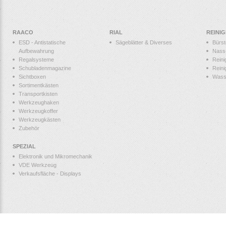
RAACO
RIAL
REINI
ESD - Antistatische
Sägeblätter & Diverses
Bürs
Aufbewahrung
Nass
Regalsysteme
Reini
Schubladenmagazine
Reini
Sichtboxen
Wass
Sortimentkästen
Transportkisten
Werkzeughaken
Werkzeugkoffer
Werkzeugkästen
Zubehör
SPEZIAL
Elektronik und Mikromechanik
VDE Werkzeug
Verkaufsfläche - Displays