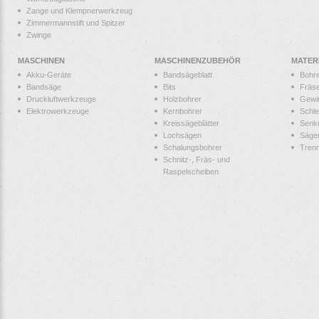
Zange und Klempnerwerkzeug
Zimmermannstift und Spitzer
Zwinge
MASCHINEN
MASCHINENZUBEHÖR
MATER
Akku-Geräte
Bandsägeblatt
Bohr
Bandsäge
Bits
Fräs
Druckluftwerkzeuge
Holzbohrer
Gewi
Elektrowerkzeuge
Kernbohrer
Schle
Kreissägeblätter
Senk
Lochsägen
Säge
Schalungsbohrer
Tren
Schnitz-, Fräs- und
Raspelscheiben