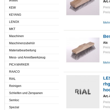
IRWIN
Art.-
Preis
KEW
Preis
KEYANG
LENOX
Mehr
MKT
Be
Maschinen
Ab:
Maschinenzubehör
Preis
Materialbearbeitung
Preis
Mess- und Anreißwerkzeug
Mehr
PICA MARKER
RAACO
LE
RIAL
rhg
Reinigen
hoc
Schleifen und Zerspanen
Art.-
Semloc
Preis
Preis
Spezial