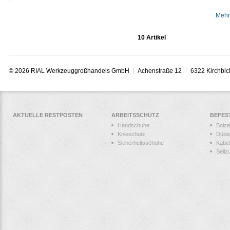
Mehr
10 Artikel
© 2026 RIAL Werkzeuggroßhandels GmbH
Achenstraße 12
6322 Kirchbic
AKTUELLE RESTPOSTEN
ARBEITSSCHUTZ
BEFES
Handschuhe
Bolz
Knieschutz
Dübe
Sicherheitsschuhe
Kabel
Seilz