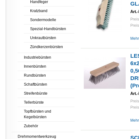
Handfeger
GLA
Kratzband
Art.-
Preis
Sondermodelle
Preis
Spezial-Handbürsten
Unkrautbürsten
Mehr
Zündkerzenbürsten
LE
Industriebürsten
6x2
Innenbürsten
0,5
Rundbürsten
DR
Schaftbürsten
(Pr
Streifenbürste
Art.-
Preis
Tellerbürste
Preis
Topfbürsten und
Kegelbürsten
Mehr
Zubehör
Drehmomentwerkzeug
SC