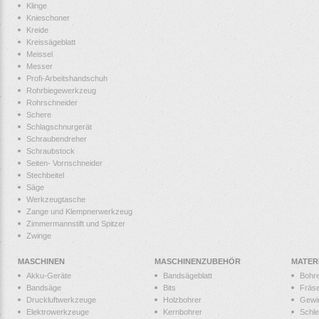
Klinge
Knieschoner
Kreide
Kreissägeblatt
Meissel
Messer
Profi-Arbeitshandschuh
Rohrbiegewerkzeug
Rohrschneider
Schere
Schlagschnurgerät
Schraubendreher
Schraubstock
Seiten- Vornschneider
Stechbeitel
Säge
Werkzeugtasche
Zange und Klempnerwerkzeug
Zimmermannstift und Spitzer
Zwinge
MASCHINEN
MASCHINENZUBEHÖR
MATER
Akku-Geräte
Bandsägeblatt
Bohr
Bandsäge
Bits
Fräs
Druckluftwerkzeuge
Holzbohrer
Gewi
Elektrowerkzeuge
Kernbohrer
Schle