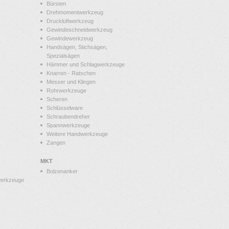
Bürsten
Drehmomentwerkzeug
Druckluftwerkzeug
Gewindeschneidwerkzeug
Gewindewerkzeug
Handsägen, Stichsägen,
Spezialsägen
Hämmer und Schlagwerkzeuge
Knarren - Ratschen
Messer und Klingen
Rohrwerkzeuge
Scheren
Schlüsselware
Schraubendreher
Spannwerkzeuge
Weitere Handwerkzeuge
Zangen
MKT
Bolzenanker
werkzeuge