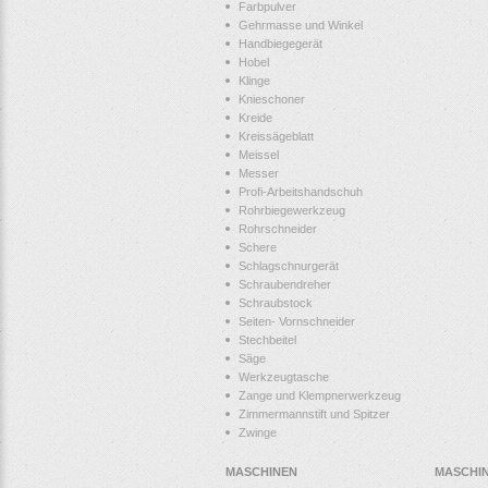
Farbpulver
Gehrmasse und Winkel
Handbiegegerät
Hobel
Klinge
Knieschoner
Kreide
Kreissägeblatt
Meissel
Messer
Profi-Arbeitshandschuh
Rohrbiegewerkzeug
Rohrschneider
Schere
Schlagschnurgerät
Schraubendreher
Schraubstock
Seiten- Vornschneider
Stechbeitel
Säge
Werkzeugtasche
Zange und Klempnerwerkzeug
Zimmermannstift und Spitzer
Zwinge
MASCHINEN
MASCHI