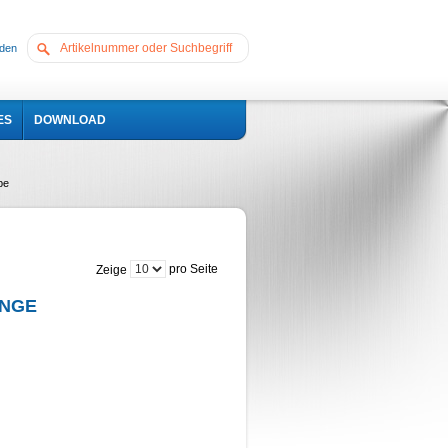
den
ES
DOWNLOAD
be
pro Seite
Zeige
ÄNGE