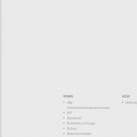
IRWIN
KEW
Allg.
Befesti
Holzbearbeitungswerkzeuge
BIT
Bandmaß
Bi-Metall Lochsäge
Bohrer
Bolzenschneider