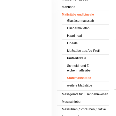
Maßband
Maßstäbe und Lineale
Glasfasermassstab
Gliedermaßstab
Haarlineal
Lineale
Maßstäbe aus Alu-Profil
Prüfzertifikate
Schneid- und Z
eichenmaßstäbe
Stahlmassstäbe
weitere Maßstäbe
Messgeräte für Eisenbahnwesen
Messschieber
Messuhren, Schrauben, Stative