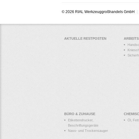
© 2026 RIAL Werkzeuggroßhandels GmbH
AKTUELLE RESTPOSTEN
ARBEIT
Hands
Kniesc
Sicher
BÜRO & ZUHAUSE
CHEMIS
Etikettendrucker,
Öl, Fet
Beschriftungsgeräte
Nass- und Trockensauger