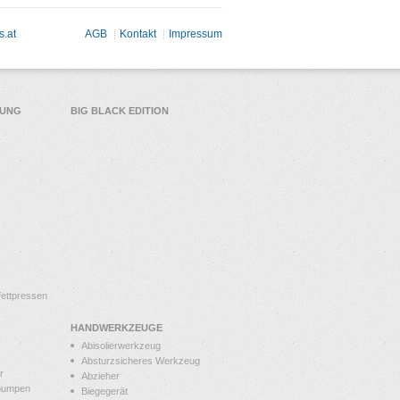
s.at
AGB
Kontakt
Impressum
TUNG
BIG BLACK EDITION
ettpressen
HANDWERKZEUGE
Abisolierwerkzeug
Absturzsicheres Werkzeug
r
Abzieher
pumpen
Biegegerät