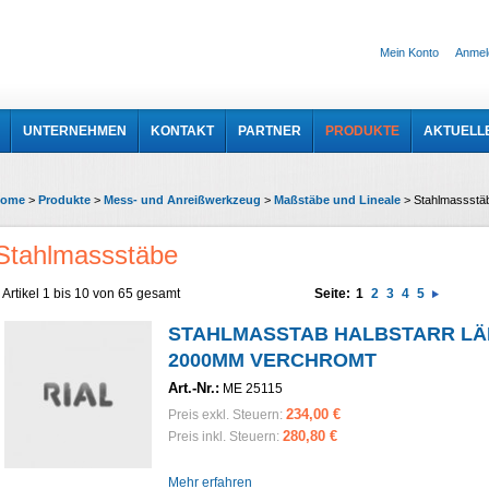
Mein Konto
Anmel
UNTERNEHMEN
KONTAKT
PARTNER
PRODUKTE
AKTUELL
ome
>
Produkte
>
Mess- und Anreißwerkzeug
>
Maßstäbe und Lineale
>
Stahlmassstä
Stahlmassstäbe
Artikel 1 bis 10 von 65 gesamt
Seite:
1
2
3
4
5
STAHLMASSTAB HALBSTARR L
2000MM VERCHROMT
Art.-Nr.:
ME 25115
234,00 €
Preis exkl. Steuern:
280,80 €
Preis inkl. Steuern:
Mehr erfahren