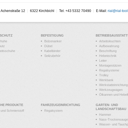
Achenstraße 12
6322 Kirchbichl
Tel. +43 5332 70490
E-Mail:
rial@rial-tool
SSCHUTZ
BEFESTIGUNG
BETRIEBSAUSSTAT
chuhe
Bolzenanker
Arbeitsleuchten
hutz
Dübel
Aufbewahrung
heitsschuhe
Kabelbinder
Beschriftung
Seilzubehör
Hebetechnik
Leiter
Montagestützen
Regalsysteme
Trolley
Werkbank
Werkstatteinrichtung
Werkzeugwagen
Ölkannen und Hebelf
CHE PRODUKTE
FAHRZEUGEINRICHTUNG
GARTEN- UND
LANDSCHAFTSBAU
t und Schmierstoff
Regalsystem
Hammer
Nass-Trockensauge
Wasser- und Tauch