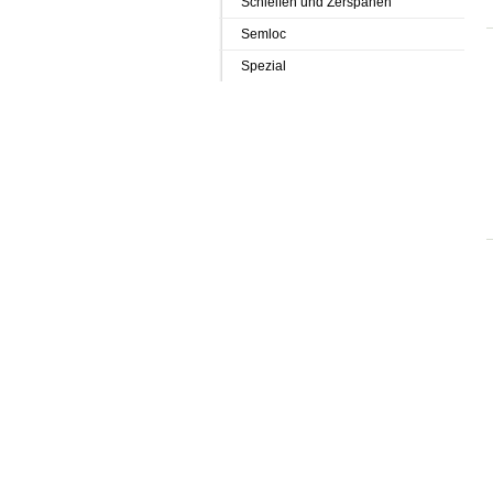
Schleifen und Zerspanen
Semloc
Spezial