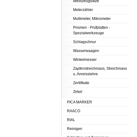
Messzeugsätze
Meterzähler
Multimeter, Mikrometer
Prismen - Prüfplatten -
Spezialwerkzeuge
Schlagschnur
Wasserwaagen
Winkelmesser
Zapfenstreichmass, Streichmass
u. Anreisslehre
Zertifikate
Zirkel
PICA MARKER
RAACO
RIAL
Reinigen