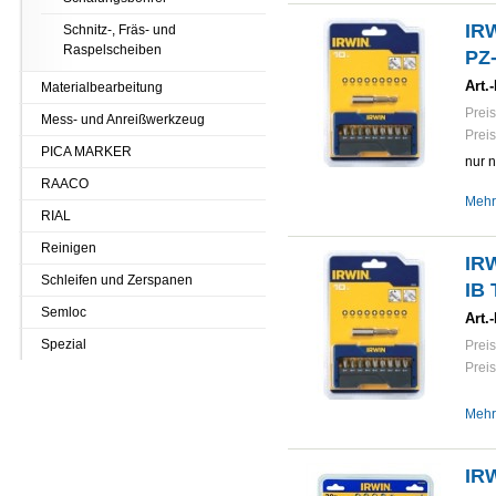
IRW
Schnitz-, Fräs- und
Raspelscheiben
PZ-
Art.-
Materialbearbeitung
Preis
Mess- und Anreißwerkzeug
Preis
PICA MARKER
nur 
RAACO
Mehr
RIAL
Reinigen
IRW
Schleifen und Zerspanen
IB 
Semloc
Art.-
Spezial
Preis
Preis
Mehr
IRW