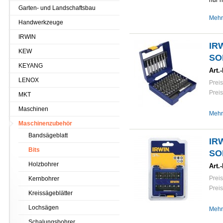
nur 
Garten- und Landschaftsbau
Mehr
Handwerkzeuge
IRWIN
IR
KEW
SOR
KEYANG
Art.-
LENOX
Preis
Preis
MKT
Maschinen
Mehr
Maschinenzubehör
Bandsägeblatt
IR
Bits
SO
Holzbohrer
Art.-
Preis
Kernbohrer
Preis
Kreissägeblätter
Lochsägen
Mehr
Schalungsbohrer