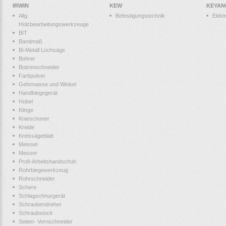
IRWIN
KEW
KEYAN
Allg.
Befestigungstechnik
Elek
Holzbearbeitungswerkzeuge
BIT
Bandmaß
Bi-Metall Lochsäge
Bohrer
Bolzenschneider
Farbpulver
Gehrmasse und Winkel
Handbiegegerät
Hobel
Klinge
Knieschoner
Kreide
Kreissägeblatt
Meissel
Messer
Profi-Arbeitshandschuh
Rohrbiegewerkzeug
Rohrschneider
Schere
Schlagschnurgerät
Schraubendreher
Schraubstock
Seiten- Vornschneider