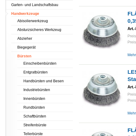
Garten- und Landschaftsbau
FL
Handwerkzeuge
0,3
Abisolierwerkzeug
Art.-
Absturzsicheres Werkzeug
Preis
Abzieher
Preis
Biegegerät
Mehr
Bürsten
Einscheibenbürsten
LE
Entgratbürsten
Sta
Handbürsten und Besen
Art.-
Industriebürsten
Preis
Innenbürsten
Preis
Rundbürsten
Mehr
Schaftbürsten
Streifenbürste
FL
Tellerbürste