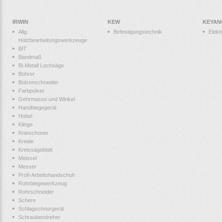
IRWIN
KEW
KEYAN
Allg.
Befestigungstechnik
Elek
Holzbearbeitungswerkzeuge
BIT
Bandmaß
Bi-Metall Lochsäge
Bohrer
Bolzenschneider
Farbpulver
Gehrmasse und Winkel
Handbiegegerät
Hobel
Klinge
Knieschoner
Kreide
Kreissägeblatt
Meissel
Messer
Profi-Arbeitshandschuh
Rohrbiegewerkzeug
Rohrschneider
Schere
Schlagschnurgerät
Schraubendreher