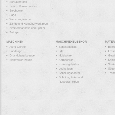
Schraubstock
Seiten- Vornschneider
Stechbeitel
Säge
Werkzeugtasche
Zange und Klempnerwerkzeug
Zimmermannstift und Spitzer
Zwinge
MASCHINEN
MASCHINENZUBEHÖR
MATER
Akku-Geräte
Bandsägeblatt
Bohr
Bandsäge
Bits
Fräs
Druckluftwerkzeuge
Holzbohrer
Gewi
Elektrowerkzeuge
Kernbohrer
Schle
Kreissägeblätter
Senk
Lochsägen
Säge
Schalungsbohrer
Tren
Schnitz-, Fräs- und
Raspelscheiben