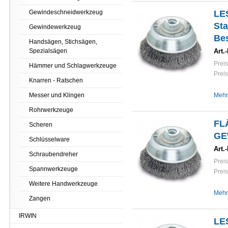
Gewindeschneidwerkzeug
LE
Sta
Gewindewerkzeug
Be
Handsägen, Stichsägen,
Spezialsägen
Art.-
Preis
Hämmer und Schlagwerkzeuge
Preis
Knarren - Ratschen
Messer und Klingen
Mehr
Rohrwerkzeuge
FL
Scheren
GE
Schlüsselware
Art.-
Schraubendreher
Preis
Spannwerkzeuge
Preis
Weitere Handwerkzeuge
Mehr
Zangen
IRWIN
LE