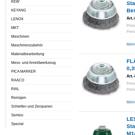
KEW
Sta
Be
KEYANG
Art.-
LENOX
Preis
MKT
Preis
Maschinen
Mehr
Maschinenzubehör
Materialbearbeitung
FL
Mess- und Anreißwerkzeug
0,3
PICA MARKER
Art.-
RAACO
Preis
RIAL
Preis
Reinigen
Mehr
Schleifen und Zerspanen
Semloc
LE
Spezial
Sta
M1