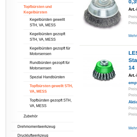
0,3
Topfbürsten und
Art.-
Kegelbürsten
Preis
Kegelbürsten gewellt
Preis
STH, VA, MESS
Kegelbürsten gezopft
Mehr
STH, VA, MESS
Kegelbürsten gezopft für
LE
Motorsensen
Sta
Rundbürsten gezopft für
14
Motorsensen
Art.-
Spezial Handbürsten
empf
Topfbürsten gewellt STH,
Preis
VA, MESS
Preis
Topfbürsten gezopft STH,
Akti
VA, MESS
Preis
Preis
Zubehör
Drehmomentwerkzeug
Mehr
Druckluftwerkzeug