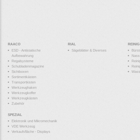
RAACO
RIAL
REINI
ESD - Antistatische
Sägeblätter & Diverses
Bürs
Aufbewahrung
Nass
Regalsysteme
Reini
Schubladenmagazine
Reini
Sichtboxen
Wass
Sortimentkästen
Transportkisten
Werkzeughaken
Werkzeugkoffer
Werkzeugkästen
Zubehör
SPEZIAL
Elektronik und Mikromechanik
VDE Werkzeug
Verkaufsfläche - Displays