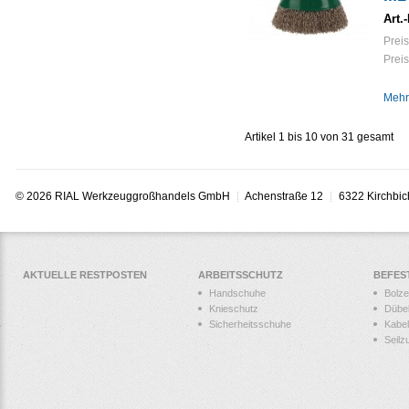
Art.-
Preis
Preis
Mehr
Artikel 1 bis 10 von 31 gesamt
© 2026 RIAL Werkzeuggroßhandels GmbH
Achenstraße 12
6322 Kirchbic
AKTUELLE RESTPOSTEN
ARBEITSSCHUTZ
BEFES
Handschuhe
Bolz
Knieschutz
Dübe
Sicherheitsschuhe
Kabel
Seilz