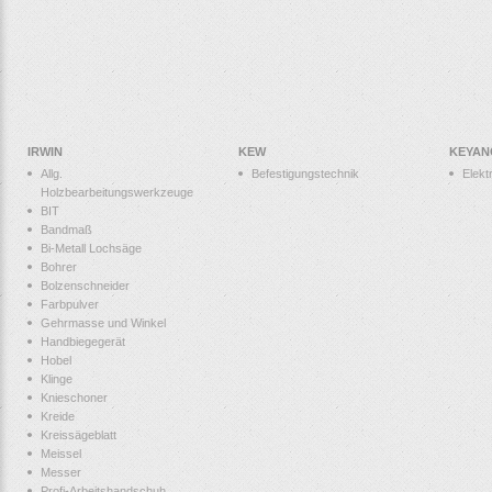
IRWIN
KEW
KEYAN
Allg.
Befestigungstechnik
Elek
Holzbearbeitungswerkzeuge
BIT
Bandmaß
Bi-Metall Lochsäge
Bohrer
Bolzenschneider
Farbpulver
Gehrmasse und Winkel
Handbiegegerät
Hobel
Klinge
Knieschoner
Kreide
Kreissägeblatt
Meissel
Messer
Profi-Arbeitshandschuh