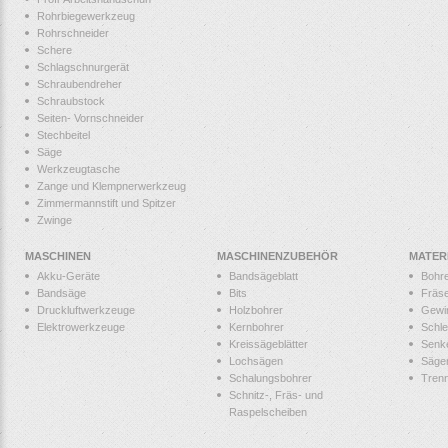
Rohrbiegewerkzeug
Rohrschneider
Schere
Schlagschnurgerät
Schraubendreher
Schraubstock
Seiten- Vornschneider
Stechbeitel
Säge
Werkzeugtasche
Zange und Klempnerwerkzeug
Zimmermannstift und Spitzer
Zwinge
MASCHINEN
MASCHINENZUBEHÖR
MATER
Akku-Geräte
Bandsägeblatt
Bohr
Bandsäge
Bits
Fräs
Druckluftwerkzeuge
Holzbohrer
Gewi
Elektrowerkzeuge
Kernbohrer
Schle
Kreissägeblätter
Senk
Lochsägen
Säge
Schalungsbohrer
Tren
Schnitz-, Fräs- und
Raspelscheiben