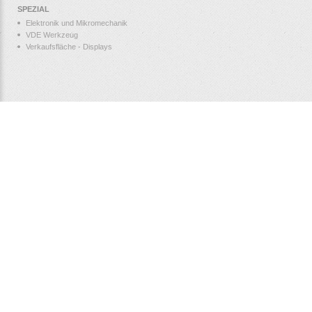
SPEZIAL
Elektronik und Mikromechanik
VDE Werkzeug
Verkaufsfläche - Displays