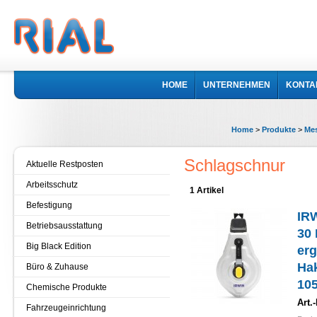
HOME
UNTERNEHMEN
KONTA
Home
>
Produkte
>
Mes
Schlagschnur
Aktuelle Restposten
Arbeitsschutz
1 Artikel
Befestigung
IR
Betriebsausstattung
30 
Big Black Edition
er
Hak
Büro & Zuhause
10
Chemische Produkte
Art.-
Fahrzeugeinrichtung