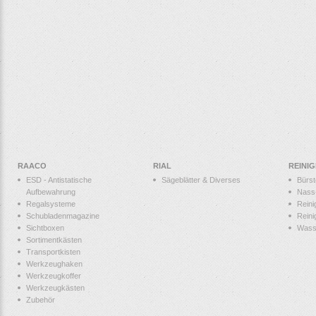
RAACO
RIAL
REINI
ESD - Antistatische
Sägeblätter & Diverses
Bürs
Aufbewahrung
Nass
Regalsysteme
Reini
Schubladenmagazine
Reini
Sichtboxen
Wass
Sortimentkästen
Transportkisten
Werkzeughaken
Werkzeugkoffer
Werkzeugkästen
Zubehör