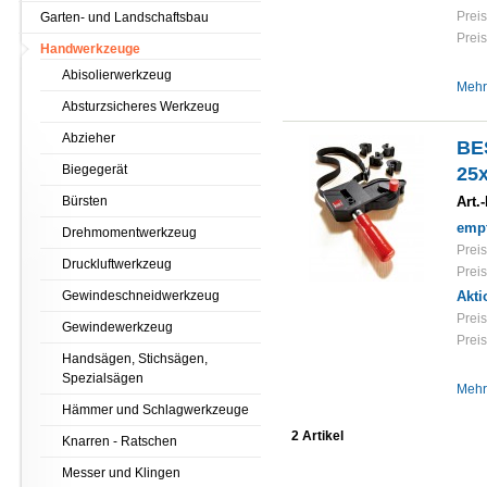
Preis
Garten- und Landschaftsbau
Preis
Handwerkzeuge
Abisolierwerkzeug
Mehr
Absturzsicheres Werkzeug
Abzieher
BE
Biegegerät
25
Bürsten
Art.-
empf
Drehmomentwerkzeug
Preis
Druckluftwerkzeug
Preis
Gewindeschneidwerkzeug
Akti
Preis
Gewindewerkzeug
Preis
Handsägen, Stichsägen,
Spezialsägen
Mehr
Hämmer und Schlagwerkzeuge
2 Artikel
Knarren - Ratschen
Messer und Klingen