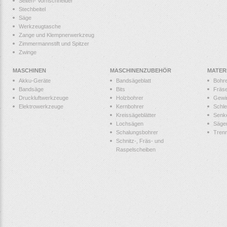
Seiten- Vornschneider
Stechbeitel
Säge
Werkzeugtasche
Zange und Klempnerwerkzeug
Zimmermannstift und Spitzer
Zwinge
MASCHINEN
MASCHINENZUBEHÖR
MATER
Akku-Geräte
Bandsägeblatt
Bohr
Bandsäge
Bits
Fräs
Druckluftwerkzeuge
Holzbohrer
Gewi
Elektrowerkzeuge
Kernbohrer
Schle
Kreissägeblätter
Senk
Lochsägen
Säge
Schalungsbohrer
Tren
Schnitz-, Fräs- und
Raspelscheiben