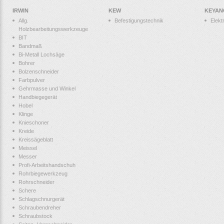
IRWIN
KEW
KEYAN
Allg.
Befestigungstechnik
Elek
Holzbearbeitungswerkzeuge
BIT
Bandmaß
Bi-Metall Lochsäge
Bohrer
Bolzenschneider
Farbpulver
Gehrmasse und Winkel
Handbiegegerät
Hobel
Klinge
Knieschoner
Kreide
Kreissägeblatt
Meissel
Messer
Profi-Arbeitshandschuh
Rohrbiegewerkzeug
Rohrschneider
Schere
Schlagschnurgerät
Schraubendreher
Schraubstock