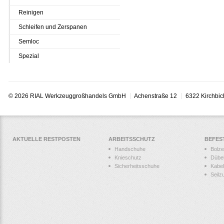
Reinigen
Schleifen und Zerspanen
Semloc
Spezial
© 2026 RIAL Werkzeuggroßhandels GmbH
Achenstraße 12
6322 Kirchbic
AKTUELLE RESTPOSTEN
ARBEITSSCHUTZ
BEFES
Handschuhe
Bolz
Knieschutz
Dübe
Sicherheitsschuhe
Kabel
Seilz