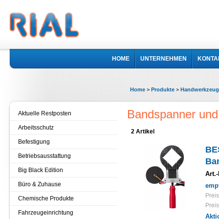
HOME
UNTERNEHMEN
KONTA
Home
>
Produkte
>
Handwerkzeug
Bandspanner und
Aktuelle Restposten
Arbeitsschutz
2 Artikel
Befestigung
BE
Betriebsausstattung
Ba
Big Black Edition
Art.-
Büro & Zuhause
empf
Preis
Chemische Produkte
Preis
Fahrzeugeinrichtung
Akti