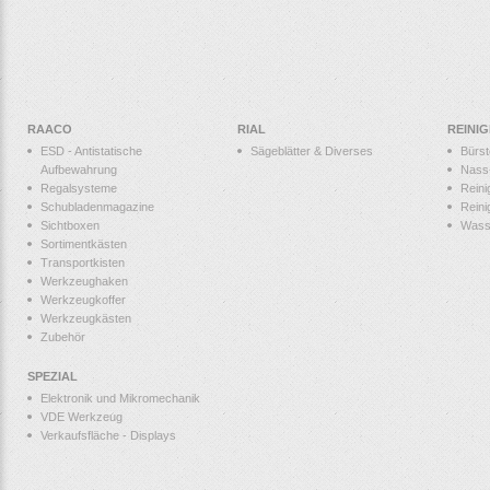
RAACO
RIAL
REINI
ESD - Antistatische
Sägeblätter & Diverses
Bürs
Aufbewahrung
Nass
Regalsysteme
Reini
Schubladenmagazine
Reini
Sichtboxen
Wass
Sortimentkästen
Transportkisten
Werkzeughaken
Werkzeugkoffer
Werkzeugkästen
Zubehör
SPEZIAL
Elektronik und Mikromechanik
VDE Werkzeug
Verkaufsfläche - Displays