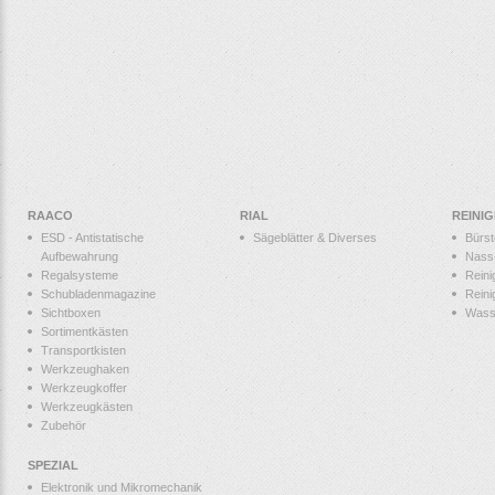
RAACO
RIAL
REINI
ESD - Antistatische
Sägeblätter & Diverses
Bürs
Aufbewahrung
Nass
Regalsysteme
Reini
Schubladenmagazine
Reini
Sichtboxen
Wass
Sortimentkästen
Transportkisten
Werkzeughaken
Werkzeugkoffer
Werkzeugkästen
Zubehör
SPEZIAL
Elektronik und Mikromechanik