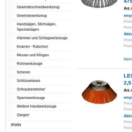
475
Gewindeschneidwerkzeug
Art.-
empf
Gewindewerkzeug
Preis
Handsägen, Stichsägen,
Preis
Spezialsägen
Akti
Hämmer und Schlagwerkzeuge
Preis
Preis
Knarren - Ratschen
Messer und Klingen
Mehr
Rohrwerkzeuge
Scheren
LE
Schlüsselware
2,
Schraubendreher
Art.-
empf
Spannwerkzeuge
Preis
Weitere Handwerkzeuge
Preis
Zangen
Akti
Preis
IRWIN
Preis