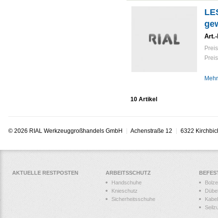
LE
gew
Art.-
Preis
Preis
Mehr
10 Artikel
© 2026 RIAL Werkzeuggroßhandels GmbH
Achenstraße 12
6322 Kirchbic
AKTUELLE RESTPOSTEN
ARBEITSSCHUTZ
BEFES
Handschuhe
Bolz
Knieschutz
Dübe
Sicherheitsschuhe
Kabel
Seilz