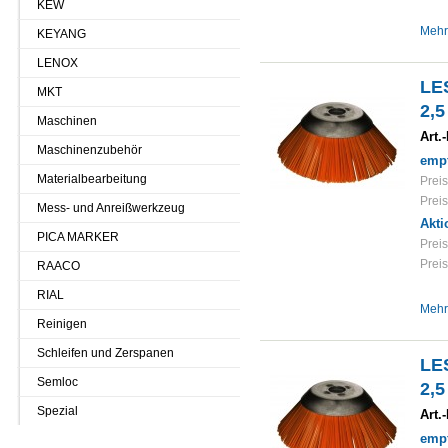
KEW
Mehr
KEYANG
LENOX
LE
MKT
2,
Maschinen
Art.-
Maschinenzubehör
empf
Materialbearbeitung
Preis
Preis
Mess- und Anreißwerkzeug
Akti
PICA MARKER
Preis
Preis
RAACO
RIAL
Mehr
Reinigen
Schleifen und Zerspanen
LE
Semloc
2,
Spezial
Art.-
empf