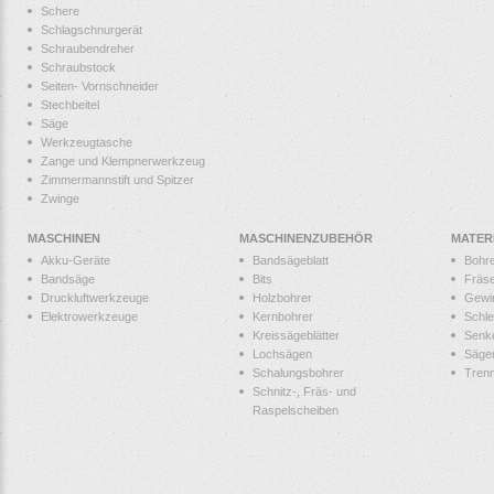
Schere
Schlagschnurgerät
Schraubendreher
Schraubstock
Seiten- Vornschneider
Stechbeitel
Säge
Werkzeugtasche
Zange und Klempnerwerkzeug
Zimmermannstift und Spitzer
Zwinge
MASCHINEN
MASCHINENZUBEHÖR
MATER
Akku-Geräte
Bandsägeblatt
Bohr
Bandsäge
Bits
Fräs
Druckluftwerkzeuge
Holzbohrer
Gewi
Elektrowerkzeuge
Kernbohrer
Schle
Kreissägeblätter
Senk
Lochsägen
Säge
Schalungsbohrer
Tren
Schnitz-, Fräs- und
Raspelscheiben