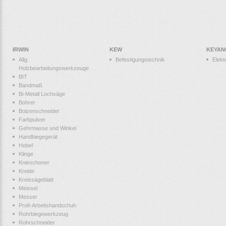
IRWIN
KEW
KEYAN
Allg.
Befestigungstechnik
Elek
Holzbearbeitungswerkzeuge
BIT
Bandmaß
Bi-Metall Lochsäge
Bohrer
Bolzenschneider
Farbpulver
Gehrmasse und Winkel
Handbiegegerät
Hobel
Klinge
Knieschoner
Kreide
Kreissägeblatt
Meissel
Messer
Profi-Arbeitshandschuh
Rohrbiegewerkzeug
Rohrschneider