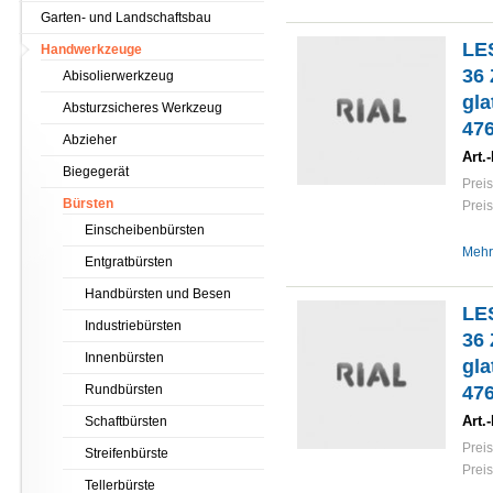
Garten- und Landschaftsbau
LE
Handwerkzeuge
36 
Abisolierwerkzeug
gla
Absturzsicheres Werkzeug
47
Abzieher
Art.-
Biegegerät
Preis
Bürsten
Preis
Einscheibenbürsten
Mehr
Entgratbürsten
Handbürsten und Besen
LE
Industriebürsten
36 
Innenbürsten
gla
Rundbürsten
47
Art.-
Schaftbürsten
Preis
Streifenbürste
Preis
Tellerbürste