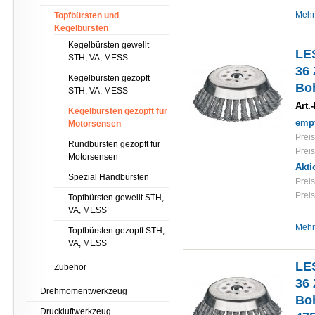
Mehr
Topfbürsten und
Kegelbürsten
Kegelbürsten gewellt
LE
STH, VA, MESS
36 
Kegelbürsten gezopft
Boh
STH, VA, MESS
Art.-
Kegelbürsten gezopft für
empf
Motorsensen
Preis
Rundbürsten gezopft für
Preis
Motorsensen
Akti
Spezial Handbürsten
Preis
Preis
Topfbürsten gewellt STH,
VA, MESS
Mehr
Topfbürsten gezopft STH,
VA, MESS
LE
Zubehör
36 
Drehmomentwerkzeug
Boh
Druckluftwerkzeug