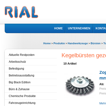
HOME
UNTERNEHMEN
KONTA
Home
>
Produkte
>
Handwerkzeuge
>
Bürsten
>
T
Kegelbürsten gez
Aktuelle Restposten
Arbeitsschutz
10 Artikel
Befestigung
Zop
Betriebsausstattung
m
Big Black Edition
Ab:
Preis
Büro & Zuhause
Preis
Chemische Produkte
Fahrzeugeinrichtung
Mehr