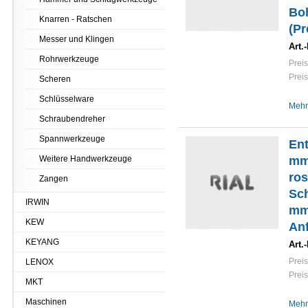
Bo
Knarren - Ratschen
(Pr
Messer und Klingen
Art.-
Rohrwerkzeuge
Preis
Preis
Scheren
Schlüsselware
Mehr
Schraubendreher
Spannwerkzeuge
Ent
Weitere Handwerkzeuge
mm
ros
Zangen
Sch
IRWIN
mm 
KEW
Anf
KEYANG
Art.-
Preis
LENOX
Preis
MKT
Maschinen
Mehr