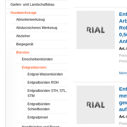
Garten- und Landschaftsbau
Handwerkzeuge
En
Abisolierwerkzeug
Arb
Roh
Absturzsicheres Werkzeug
0,5
Abzieher
Anf
Biegegerät
Art.-
Bürsten
Preis
Einscheibenbürsten
Preis
Entgratbürsten
Mehr
Entgrat-Walzenbürsten
Entgratbürsten ROH
Ent
Entgratbürsten STH, STL,
mm
STM
ge
Entgratbürsten
auf
Schleifborsten
Art.-
Entgratpinsel
Preis