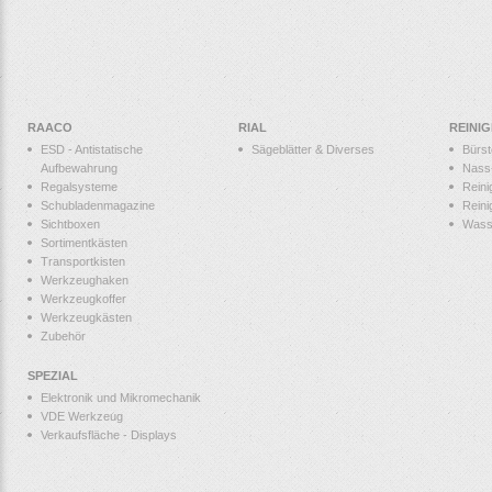
RAACO
RIAL
REINI
ESD - Antistatische
Sägeblätter & Diverses
Bürs
Aufbewahrung
Nass
Regalsysteme
Reini
Schubladenmagazine
Reini
Sichtboxen
Wass
Sortimentkästen
Transportkisten
Werkzeughaken
Werkzeugkoffer
Werkzeugkästen
Zubehör
SPEZIAL
Elektronik und Mikromechanik
VDE Werkzeug
Verkaufsfläche - Displays