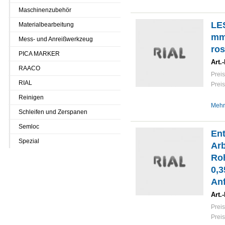
Maschinenzubehör
LE
Materialbearbeitung
mm
Mess- und Anreißwerkzeug
ros
PICA MARKER
Art.-
RAACO
Preis
RIAL
Preis
Reinigen
Mehr
Schleifen und Zerspanen
Semloc
En
Spezial
Arb
Roh
0,
Anf
Art.-
Preis
Preis