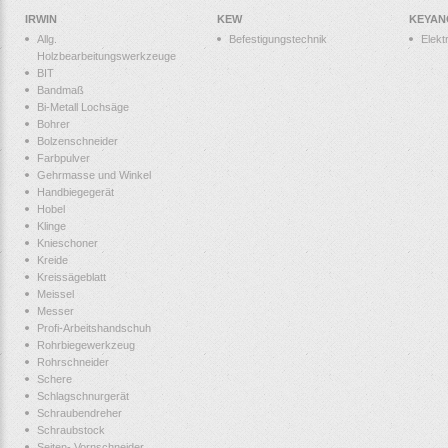
IRWIN
KEW
KEYAN
Allg.
Befestigungstechnik
Elek
Holzbearbeitungswerkzeuge
BIT
Bandmaß
Bi-Metall Lochsäge
Bohrer
Bolzenschneider
Farbpulver
Gehrmasse und Winkel
Handbiegegerät
Hobel
Klinge
Knieschoner
Kreide
Kreissägeblatt
Meissel
Messer
Profi-Arbeitshandschuh
Rohrbiegewerkzeug
Rohrschneider
Schere
Schlagschnurgerät
Schraubendreher
Schraubstock
Seiten- Vornschneider