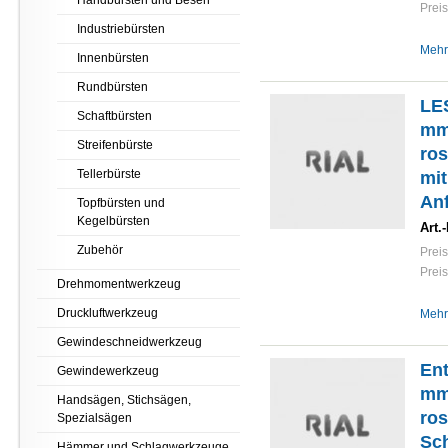
Handbürsten und Besen
Preis
Industriebürsten
Mehr
Innenbürsten
Rundbürsten
LE
Schaftbürsten
mm
Streifenbürste
ro
Tellerbürste
mit
Anf
Topfbürsten und
Kegelbürsten
Art.-
Zubehör
Preis
Preis
Drehmomentwerkzeug
Druckluftwerkzeug
Mehr
Gewindeschneidwerkzeug
Ent
Gewindewerkzeug
mm
Handsägen, Stichsägen,
ros
Spezialsägen
Sch
Hämmer und Schlagwerkzeuge