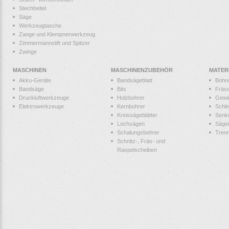
Stechbeitel
Säge
Werkzeugtasche
Zange und Klempnerwerkzeug
Zimmermannstift und Spitzer
Zwinge
MASCHINEN
MASCHINENZUBEHÖR
MATER
Akku-Geräte
Bandsägeblatt
Bohr
Bandsäge
Bits
Fräs
Druckluftwerkzeuge
Holzbohrer
Gewi
Elektrowerkzeuge
Kernbohrer
Schle
Kreissägeblätter
Senk
Lochsägen
Säge
Schalungsbohrer
Tren
Schnitz-, Fräs- und
Raspelscheiben