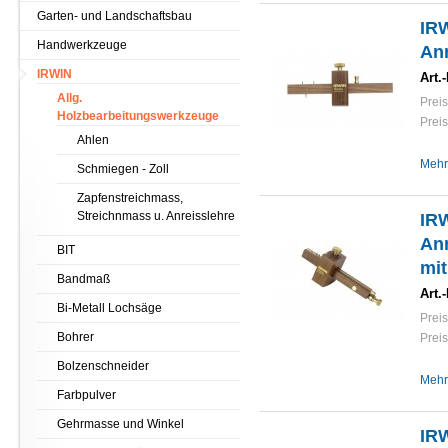
Garten- und Landschaftsbau
IR
Handwerkzeuge
Anr
IRWIN
Art.-
Allg.
Preis
Holzbearbeitungswerkzeuge
Preis
Ahlen
Mehr
Schmiegen - Zoll
Zapfenstreichmass,
Streichnmass u. Anreisslehre
IR
Anr
BIT
mi
Bandmaß
Art.-
Bi-Metall Lochsäge
Preis
Bohrer
Preis
Bolzenschneider
Mehr
Farbpulver
Gehrmasse und Winkel
IR