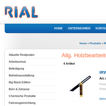
HOME
UNTERNEHMEN
KONTA
Home
>
Produkte
>
I
Allg. Holzbearbe
Aktuelle Restposten
Arbeitsschutz
4 Artikel
Befestigung
IRW
Betriebsausstattung
Art.-
Big Black Edition
Preis
Preis
Büro & Zuhause
Chemische Produkte
Mehr
Fahrzeugeinrichtung