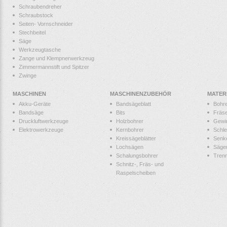
Schraubendreher
Schraubstock
Seiten- Vornschneider
Stechbeitel
Säge
Werkzeugtasche
Zange und Klempnerwerkzeug
Zimmermannstift und Spitzer
Zwinge
MASCHINEN
MASCHINENZUBEHÖR
MATER
Akku-Geräte
Bandsägeblatt
Bohr
Bandsäge
Bits
Fräs
Druckluftwerkzeuge
Holzbohrer
Gewi
Elektrowerkzeuge
Kernbohrer
Schle
Kreissägeblätter
Senk
Lochsägen
Säge
Schalungsbohrer
Tren
Schnitz-, Fräs- und
Raspelscheiben