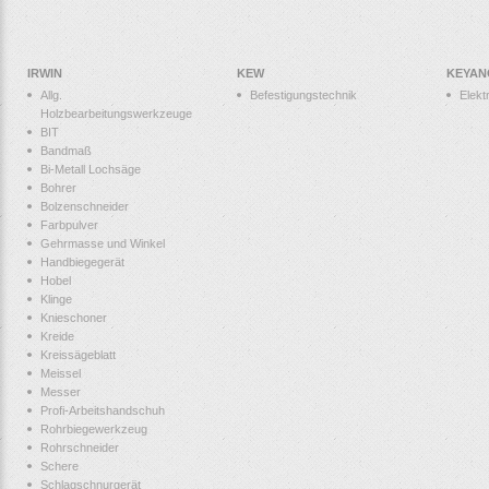
IRWIN
KEW
KEYAN
Allg.
Befestigungstechnik
Elek
Holzbearbeitungswerkzeuge
BIT
Bandmaß
Bi-Metall Lochsäge
Bohrer
Bolzenschneider
Farbpulver
Gehrmasse und Winkel
Handbiegegerät
Hobel
Klinge
Knieschoner
Kreide
Kreissägeblatt
Meissel
Messer
Profi-Arbeitshandschuh
Rohrbiegewerkzeug
Rohrschneider
Schere
Schlagschnurgerät