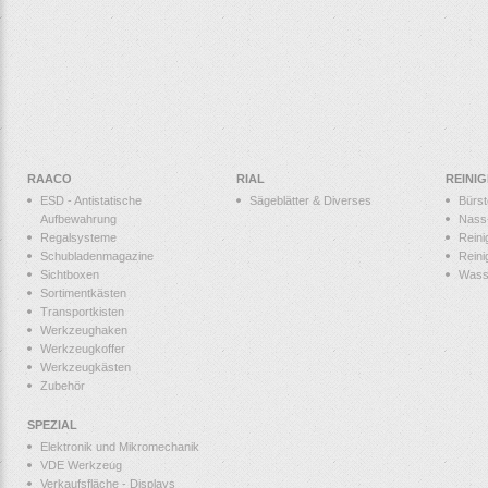
RAACO
RIAL
REINI
ESD - Antistatische
Sägeblätter & Diverses
Bürs
Aufbewahrung
Nass
Regalsysteme
Reini
Schubladenmagazine
Reini
Sichtboxen
Wass
Sortimentkästen
Transportkisten
Werkzeughaken
Werkzeugkoffer
Werkzeugkästen
Zubehör
SPEZIAL
Elektronik und Mikromechanik
VDE Werkzeug
Verkaufsfläche - Displays