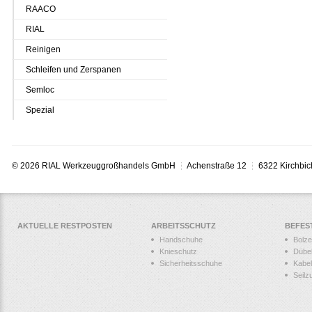
RAACO
RIAL
Reinigen
Schleifen und Zerspanen
Semloc
Spezial
© 2026 RIAL Werkzeuggroßhandels GmbH
Achenstraße 12
6322 Kirchbic
AKTUELLE RESTPOSTEN
ARBEITSSCHUTZ
BEFES
Handschuhe
Bolz
Knieschutz
Dübe
Sicherheitsschuhe
Kabel
Seilz