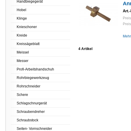
Handbiegegerät
Anr
Hobel
Art.-
Preis
Klinge
Preis
Knieschoner
Kreide
Mehr
Kreissägeblatt
4 Artikel
Meissel
Messer
Profi-Arbeitshandschuh
Rohrbiegewerkzeug
Rohrschneider
Schere
Schlagschnurgerät
Schraubendreher
Schraubstock
Seiten- Vornschneider