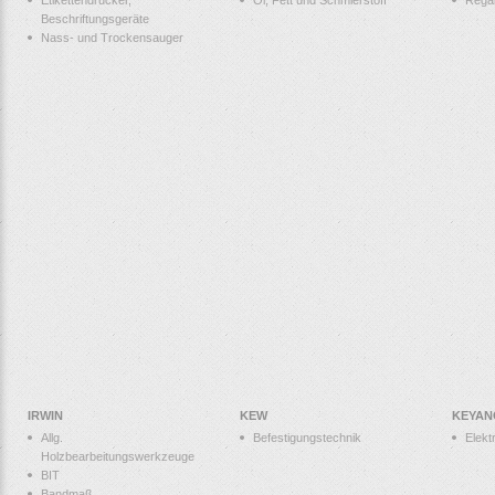
Etikettendrucker,
Öl, Fett und Schmierstoff
Rega
Beschriftungsgeräte
Nass- und Trockensauger
IRWIN
KEW
KEYAN
Allg.
Befestigungstechnik
Elek
Holzbearbeitungswerkzeuge
BIT
Bandmaß