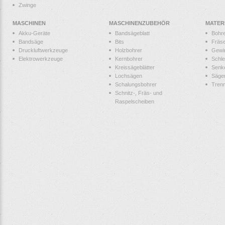
Zwinge
MASCHINEN
MASCHINENZUBEHÖR
MATER
Akku-Geräte
Bandsägeblatt
Bohr
Bandsäge
Bits
Fräs
Druckluftwerkzeuge
Holzbohrer
Gewi
Elektrowerkzeuge
Kernbohrer
Schle
Kreissägeblätter
Senk
Lochsägen
Säge
Schalungsbohrer
Tren
Schnitz-, Fräs- und
Raspelscheiben