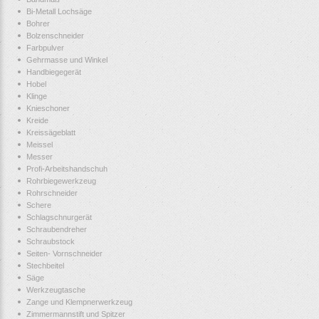
Bi-Metall Lochsäge
Bohrer
Bolzenschneider
Farbpulver
Gehrmasse und Winkel
Handbiegegerät
Hobel
Klinge
Knieschoner
Kreide
Kreissägeblatt
Meissel
Messer
Profi-Arbeitshandschuh
Rohrbiegewerkzeug
Rohrschneider
Schere
Schlagschnurgerät
Schraubendreher
Schraubstock
Seiten- Vornschneider
Stechbeitel
Säge
Werkzeugtasche
Zange und Klempnerwerkzeug
Zimmermannstift und Spitzer