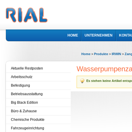
HOME
UNTERNEHMEN
KONTA
Home
>
Produkte
>
IRWIN
>
Zang
Wasserpumpenz
Aktuelle Restposten
Arbeitsschutz
Es stehen keine Artikel ents
Befestigung
Betriebsausstattung
Big Black Edition
Büro & Zuhause
Chemische Produkte
Fahrzeugeinrichtung