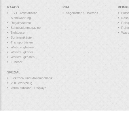
RAACO
RIAL
REINI
ESD - Antistatische
Sägeblätter & Diverses
Bürs
Aufbewahrung
Nass
Regalsysteme
Reini
Schubladenmagazine
Reini
Sichtboxen
Wass
Sortimentkästen
Transportkisten
Werkzeughaken
Werkzeugkoffer
Werkzeugkästen
Zubehör
SPEZIAL
Elektronik und Mikromechanik
VDE Werkzeug
Verkaufsfläche - Displays