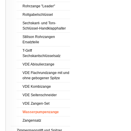
Rohrzange "Leader"
Rollgabelschlüssel
Sechskant- und Torx-
Schlüssel-Handklapphalter
Stillson Rohrzangen
Ersatzteile
T-Griff
Sechskantschlüsselsatz
VDE Abisulierzange
VDE Flachrundzange mit und
ohne gebogener Spitze
VDE Kombizange
VDE Seitenschneider
VDE Zangen-Set
Wasserpumpenzange
Zangensatz
Zimmermannstift und Spitzer