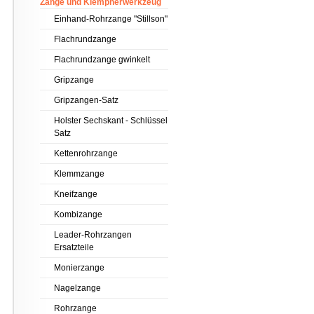
Zange und Klempnerwerkzeug
Einhand-Rohrzange "Stillson"
Flachrundzange
Flachrundzange gwinkelt
Gripzange
Gripzangen-Satz
Holster Sechskant - Schlüssel
Satz
Kettenrohrzange
Klemmzange
Kneifzange
Kombizange
Leader-Rohrzangen
Ersatzteile
Monierzange
Nagelzange
Rohrzange