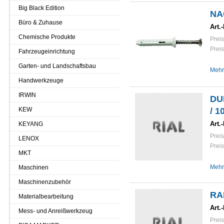
Big Black Edition
NA
Büro & Zuhause
Art.-
Chemische Produkte
Preis
Preis
Fahrzeugeinrichtung
Garten- und Landschaftsbau
Mehr
Handwerkzeuge
IRWIN
DU
KEW
/ 1
Art.-
KEYANG
Preis
LENOX
Preis
MKT
Mehr
Maschinen
Maschinenzubehör
RA
Materialbearbeitung
Art.-
Mess- und Anreißwerkzeug
Preis