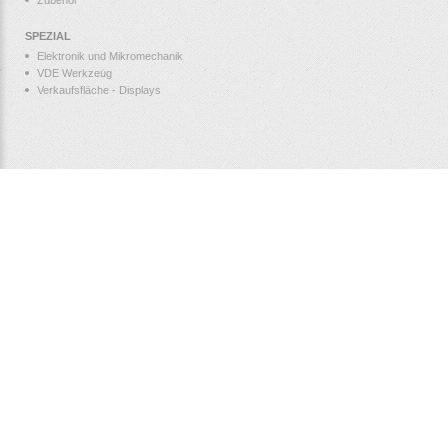
SPEZIAL
Elektronik und Mikromechanik
VDE Werkzeug
Verkaufsfläche - Displays