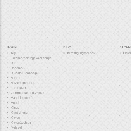
IRWIN
KEW
KEYAN
Allg.
Befestigungstechnik
Elek
Holzbearbeitungswerkzeuge
BIT
Bandmaß
Bi-Metall Lochsäge
Bohrer
Bolzenschneider
Farbpulver
Gehrmasse und Winkel
Handbiegegerät
Hobel
Klinge
Knieschoner
Kreide
Kreissägeblatt
Meissel