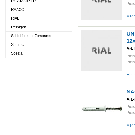
PICA MARKER
Preis
RAACO
Mehr
RIAL
Reinigen
UN
Schleifen und Zerspanen
12
Semloc
Art.-
Spezial
Preis
Preis
Mehr
NA
Art.-
Preis
Preis
Mehr