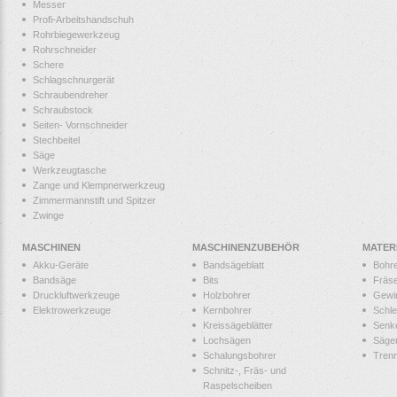
Messer
Profi-Arbeitshandschuh
Rohrbiegewerkzeug
Rohrschneider
Schere
Schlagschnurgerät
Schraubendreher
Schraubstock
Seiten- Vornschneider
Stechbeitel
Säge
Werkzeugtasche
Zange und Klempnerwerkzeug
Zimmermannstift und Spitzer
Zwinge
MASCHINEN
MASCHINENZUBEHÖR
MATER
Akku-Geräte
Bandsägeblatt
Bohr
Bandsäge
Bits
Fräs
Druckluftwerkzeuge
Holzbohrer
Gewi
Elektrowerkzeuge
Kernbohrer
Schle
Kreissägeblätter
Senk
Lochsägen
Säge
Schalungsbohrer
Tren
Schnitz-, Fräs- und
Raspelscheiben