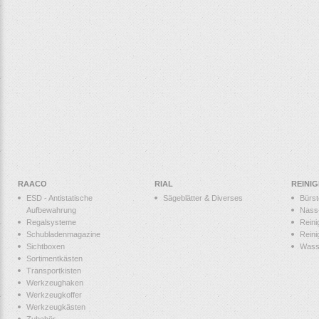
RAACO
RIAL
REINI
ESD - Antistatische
Sägeblätter & Diverses
Bürs
Aufbewahrung
Nass
Regalsysteme
Reini
Schubladenmagazine
Reini
Sichtboxen
Wass
Sortimentkästen
Transportkisten
Werkzeughaken
Werkzeugkoffer
Werkzeugkästen
Zubehör