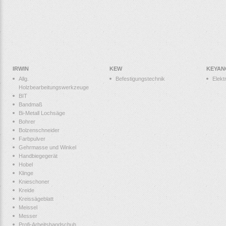
IRWIN
KEW
KEYAN
Allg.
Befestigungstechnik
Elek
Holzbearbeitungswerkzeuge
BIT
Bandmaß
Bi-Metall Lochsäge
Bohrer
Bolzenschneider
Farbpulver
Gehrmasse und Winkel
Handbiegegerät
Hobel
Klinge
Knieschoner
Kreide
Kreissägeblatt
Meissel
Messer
Profi-Arbeitshandschuh