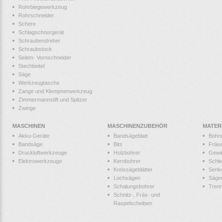
Rohrbiegewerkzeug
Rohrschneider
Schere
Schlagschnurgerät
Schraubendreher
Schraubstock
Seiten- Vornschneider
Stechbeitel
Säge
Werkzeugtasche
Zange und Klempnerwerkzeug
Zimmermannstift und Spitzer
Zwinge
MASCHINEN
MASCHINENZUBEHÖR
MATER
Akku-Geräte
Bandsägeblatt
Bohr
Bandsäge
Bits
Fräs
Druckluftwerkzeuge
Holzbohrer
Gewi
Elektrowerkzeuge
Kernbohrer
Schle
Kreissägeblätter
Senk
Lochsägen
Säge
Schalungsbohrer
Tren
Schnitz-, Fräs- und
Raspelscheiben