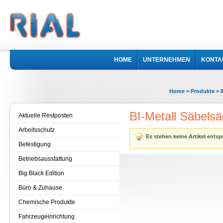
HOME
UNTERNEHMEN
KONTA
Home
>
Produkte
>
BI-Metall Säbelsä
Aktuelle Restposten
Arbeitsschutz
Es stehen keine Artikel ents
Befestigung
Betriebsausstattung
Big Black Edition
Büro & Zuhause
Chemische Produkte
Fahrzeugeinrichtung