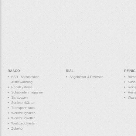
RAACO
RIAL
REINI
ESD - Antistatische
Sägeblätter & Diverses
Bürs
Aufbewahrung
Nass
Regalsysteme
Reini
Schubladenmagazine
Reini
Sichtboxen
Wass
Sortimentkästen
Transportkisten
Werkzeughaken
Werkzeugkoffer
Werkzeugkästen
Zubehör