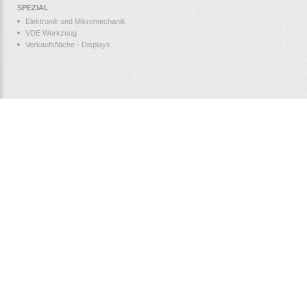
SPEZIAL
Elektronik und Mikromechanik
VDE Werkzeug
Verkaufsfläche - Displays