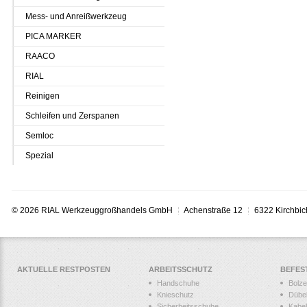
Mess- und Anreißwerkzeug
PICA MARKER
RAACO
RIAL
Reinigen
Schleifen und Zerspanen
Semloc
Spezial
© 2026 RIAL Werkzeuggroßhandels GmbH
Achenstraße 12
6322 Kirchbic
AKTUELLE RESTPOSTEN
ARBEITSSCHUTZ
BEFES
Handschuhe
Bolz
Knieschutz
Dübe
Sicherheitsschuhe
Kabel