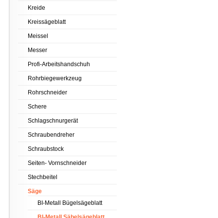
Kreide
Kreissägeblatt
Meissel
Messer
Profi-Arbeitshandschuh
Rohrbiegewerkzeug
Rohrschneider
Schere
Schlagschnurgerät
Schraubendreher
Schraubstock
Seiten- Vornschneider
Stechbeitel
Säge
BI-Metall Bügelsägeblatt
BI-Metall Säbelsägeblatt