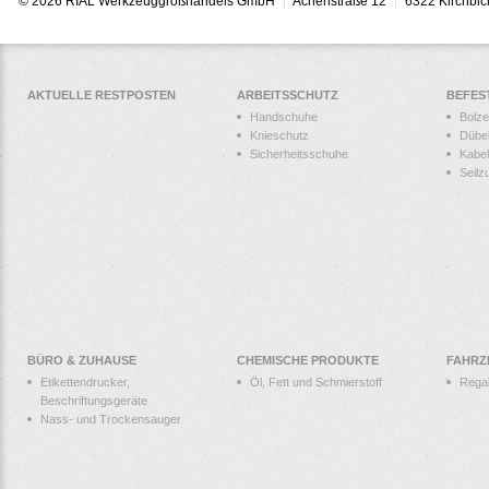
© 2026 RIAL Werkzeuggroßhandels GmbH
Achenstraße 12
6322 Kirchbic
AKTUELLE RESTPOSTEN
ARBEITSSCHUTZ
BEFES
Handschuhe
Bolz
Knieschutz
Dübe
Sicherheitsschuhe
Kabel
Seilz
BÜRO & ZUHAUSE
CHEMISCHE PRODUKTE
FAHRZ
Etikettendrucker,
Öl, Fett und Schmierstoff
Rega
Beschriftungsgeräte
Nass- und Trockensauger