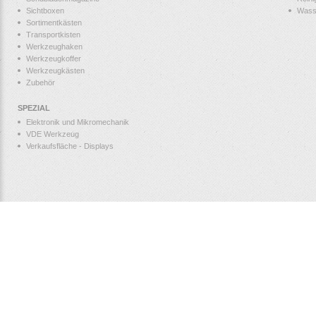
Sichtboxen
Wass
Sortimentkästen
Transportkisten
Werkzeughaken
Werkzeugkoffer
Werkzeugkästen
Zubehör
SPEZIAL
Elektronik und Mikromechanik
VDE Werkzeug
Verkaufsfläche - Displays