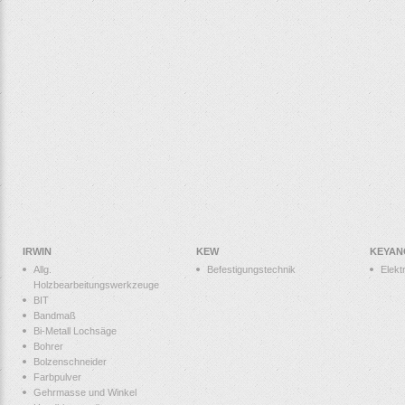
IRWIN
KEW
KEYAN
Allg.
Befestigungstechnik
Elek
Holzbearbeitungswerkzeuge
BIT
Bandmaß
Bi-Metall Lochsäge
Bohrer
Bolzenschneider
Farbpulver
Gehrmasse und Winkel