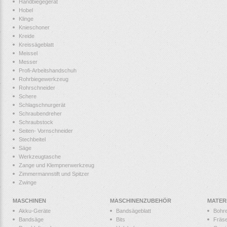
Handbiegegerät
Hobel
Klinge
Knieschoner
Kreide
Kreissägeblatt
Meissel
Messer
Profi-Arbeitshandschuh
Rohrbiegewerkzeug
Rohrschneider
Schere
Schlagschnurgerät
Schraubendreher
Schraubstock
Seiten- Vornschneider
Stechbeitel
Säge
Werkzeugtasche
Zange und Klempnerwerkzeug
Zimmermannstift und Spitzer
Zwinge
MASCHINEN
MASCHINENZUBEHÖR
MATER
Akku-Geräte
Bandsägeblatt
Bohr
Bandsäge
Bits
Fräs