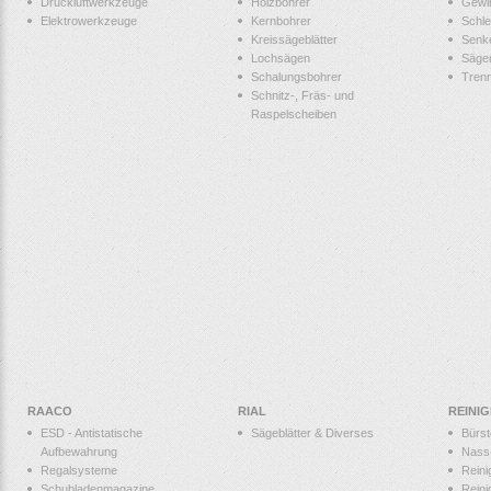
Druckluftwerkzeuge
Holzbohrer
Gewi
Elektrowerkzeuge
Kernbohrer
Schle
Kreissägeblätter
Senk
Lochsägen
Säge
Schalungsbohrer
Tren
Schnitz-, Fräs- und
Raspelscheiben
RAACO
RIAL
REINI
ESD - Antistatische
Sägeblätter & Diverses
Bürs
Aufbewahrung
Nass
Regalsysteme
Reini
Schubladenmagazine
Reini