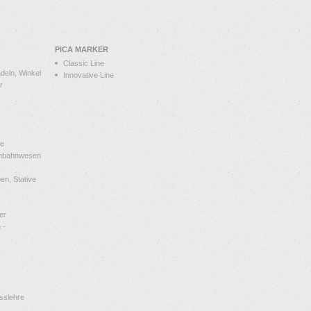
PICA MARKER
Classic Line
deln, Winkel
Innovative Line
r
le
enbahnwesen
n, Stative
er
 -
sslehre