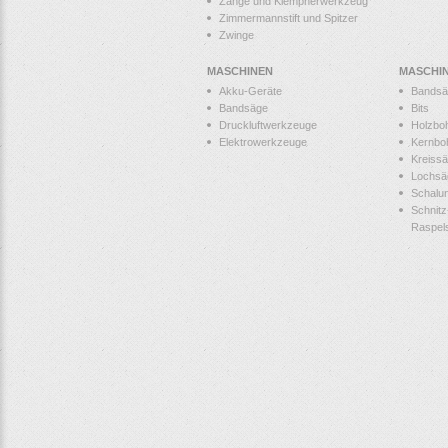
Zange und Klempnerwerkzeug
Zimmermannstift und Spitzer
Zwinge
MASCHINEN
MASCHI
Akku-Geräte
Bandsä
Bandsäge
Bits
Druckluftwerkzeuge
Holzbo
Elektrowerkzeuge
Kernbo
Kreissä
Lochsä
Schalu
Schnitz
Raspel