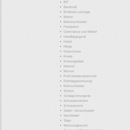
BIT
Bandmaß
Bi-Metall Lochsäge
Bohrer
Bolzenschneider
Farbpulver
Gehrmasse und Winkel
Handbiegegerät
Hobel
Klinge
Knieschoner
Kreide
Kreissägeblatt
Meissel
Messer
Profi-Arbeitshandschuh
Rohrbiegewerkzeug
Rohrschneider
Schere
Schlagschnurgerät
Schraubendreher
Schraubstock
Seiten- Vornschneider
Stechbeitel
Säge
Werkzeugtasche