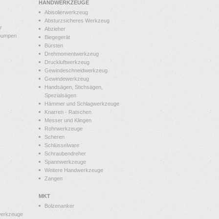
HANDWERKZEUGE
Abisolierwerkzeug
Absturzsicheres Werkzeug
r
Abzieher
pumpen
Biegegerät
Bürsten
Drehmomentwerkzeug
Druckluftwerkzeug
Gewindeschneidwerkzeug
Gewindewerkzeug
Handsägen, Stichsägen,
Spezialsägen
Hämmer und Schlagwerkzeuge
Knarren - Ratschen
Messer und Klingen
Rohrwerkzeuge
Scheren
Schlüsselware
Schraubendreher
Spannwerkzeuge
Weitere Handwerkzeuge
Zangen
MKT
Bolzenanker
werkzeuge