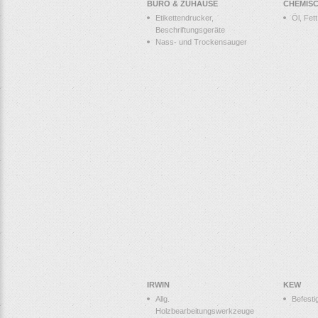
BÜRO & ZUHAUSE
CHEMIS
Etikettendrucker,
Öl, Fet
Beschriftungsgeräte
Nass- und Trockensauger
IRWIN
KEW
Allg.
Befesti
Holzbearbeitungswerkzeuge