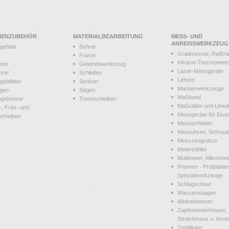
NENZUBEHÖR
MATERIALBEARBEITUNG
MESS- UND
ANREISSWERKZEUG
geblatt
Bohrer
Gradmesser, Reißna
Fräser
Infrarot-Thermomete
hrer
Gewindewerkzeug
Laser-Messgeräte
hrer
Schleifen
Lehren
geblätter
Senken
Markierwerkzeuge
gen
Sägen
Maßband
ngsbohrer
Trennscheiben
Maßstäbe und Linea
-, Fräs- und
Messgeräte für Eis
scheiben
Messschieber
Messuhren, Schraube
Messzeugsätze
Meterzähler
Multimeter, Mikromet
Prismen - Prüfplatten
Spezialwerkzeuge
Schlagschnur
Wasserwaagen
Winkelmesser
Zapfenstreichmass,
Streichmass u. Anrei
Zertifikate