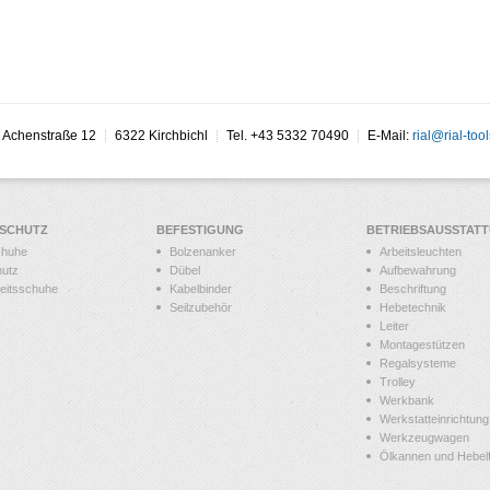
Achenstraße 12
6322 Kirchbichl
Tel. +43 5332 70490
E-Mail:
rial@rial-tool
SSCHUTZ
BEFESTIGUNG
BETRIEBSAUSSTAT
chuhe
Bolzenanker
Arbeitsleuchten
hutz
Dübel
Aufbewahrung
heitsschuhe
Kabelbinder
Beschriftung
Seilzubehör
Hebetechnik
Leiter
Montagestützen
Regalsysteme
Trolley
Werkbank
Werkstatteinrichtung
Werkzeugwagen
Ölkannen und Hebelf