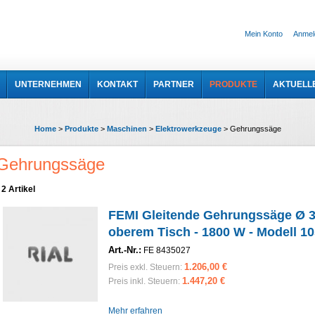
Mein Konto
Anmel
UNTERNEHMEN
KONTAKT
PARTNER
PRODUKTE
AKTUELL
Home
>
Produkte
>
Maschinen
>
Elektrowerkzeuge
>
Gehrungssäge
Gehrungssäge
2 Artikel
FEMI Gleitende Gehrungssäge Ø 3
oberem Tisch - 1800 W - Modell 1
Art.-Nr.:
FE 8435027
1.206,00 €
Preis exkl. Steuern:
1.447,20 €
Preis inkl. Steuern:
Mehr erfahren