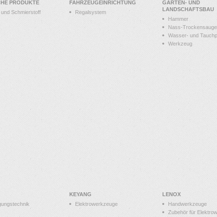
CHE PRODUKTE
FAHRZEUGEINRICHTUNG
GARTEN- UND
LANDSCHAFTSBAU
t und Schmierstoff
Regalsystem
Hammer
Nass-Trockensauge
Wasser- und Tauch
Werkzeug
KEYANG
LENOX
gungstechnik
Elektrowerkzeuge
Handwerkzeuge
Zubehör für Elektro