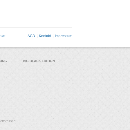
s.at
AGB
Kontakt
Impressum
TUNG
BIG BLACK EDITION
ettpressen