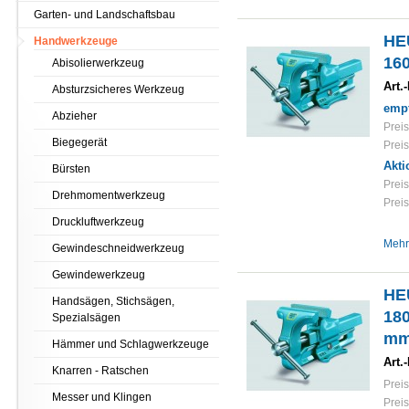
Garten- und Landschaftsbau
HE
Handwerkzeuge
16
Abisolierwerkzeug
Art.-
Absturzsicheres Werkzeug
empf
Abzieher
Preis
Biegegerät
Preis
Akti
Bürsten
Preis
Drehmomentwerkzeug
Preis
Druckluftwerkzeug
Mehr
Gewindeschneidwerkzeug
Gewindewerkzeug
HE
Handsägen, Stichsägen,
18
Spezialsägen
m
Hämmer und Schlagwerkzeuge
Art.-
Knarren - Ratschen
Preis
Messer und Klingen
Preis