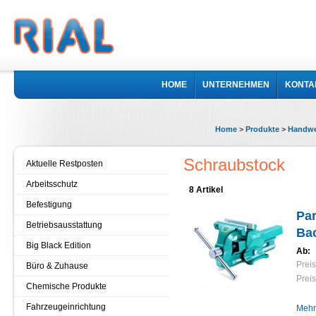
HOME
UNTERNEHMEN
KONTA
Home
>
Produkte
>
Handwe
Schraubstock
Aktuelle Restposten
Arbeitsschutz
8 Artikel
Befestigung
Par
Betriebsausstattung
Ba
Big Black Edition
Ab:
Preis
Büro & Zuhause
Preis
Chemische Produkte
Fahrzeugeinrichtung
Mehr