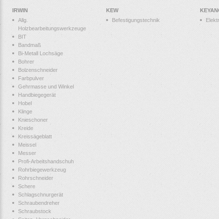
IRWIN
KEW
KEYAN
Allg.
Befestigungstechnik
Elek
Holzbearbeitungswerkzeuge
BIT
Bandmaß
Bi-Metall Lochsäge
Bohrer
Bolzenschneider
Farbpulver
Gehrmasse und Winkel
Handbiegegerät
Hobel
Klinge
Knieschoner
Kreide
Kreissägeblatt
Meissel
Messer
Profi-Arbeitshandschuh
Rohrbiegewerkzeug
Rohrschneider
Schere
Schlagschnurgerät
Schraubendreher
Schraubstock