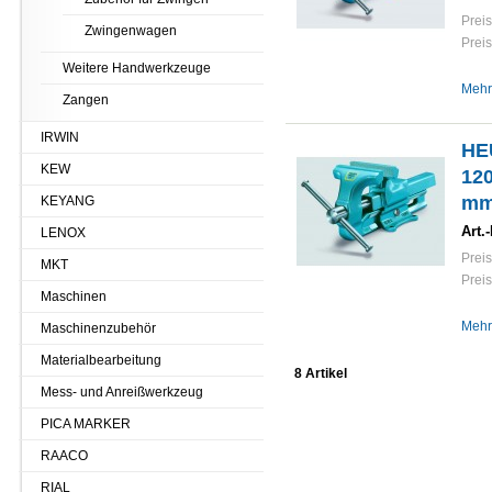
Preis
Zwingenwagen
Preis
Weitere Handwerkzeuge
Mehr
Zangen
IRWIN
HE
KEW
12
mm
KEYANG
Art.-
LENOX
Preis
MKT
Preis
Maschinen
Mehr
Maschinenzubehör
Materialbearbeitung
8 Artikel
Mess- und Anreißwerkzeug
PICA MARKER
RAACO
RIAL