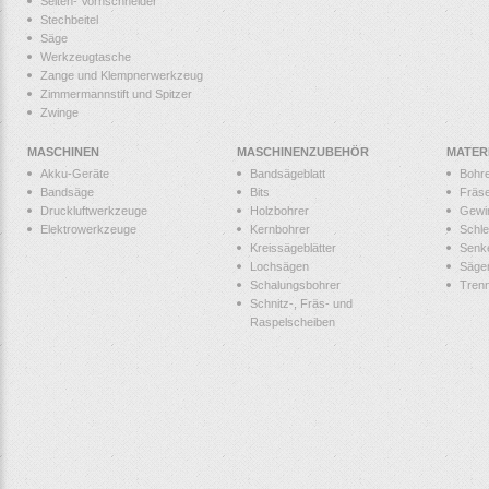
Seiten- Vornschneider
Stechbeitel
Säge
Werkzeugtasche
Zange und Klempnerwerkzeug
Zimmermannstift und Spitzer
Zwinge
MASCHINEN
MASCHINENZUBEHÖR
MATER
Akku-Geräte
Bandsägeblatt
Bohr
Bandsäge
Bits
Fräs
Druckluftwerkzeuge
Holzbohrer
Gewi
Elektrowerkzeuge
Kernbohrer
Schle
Kreissägeblätter
Senk
Lochsägen
Säge
Schalungsbohrer
Tren
Schnitz-, Fräs- und
Raspelscheiben