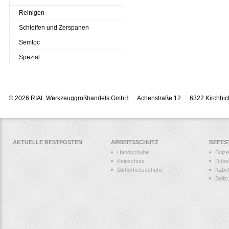
Reinigen
Schleifen und Zerspanen
Semloc
Spezial
© 2026 RIAL Werkzeuggroßhandels GmbH
Achenstraße 12
6322 Kirchbic
AKTUELLE RESTPOSTEN
ARBEITSSCHUTZ
BEFES
Handschuhe
Bolz
Knieschutz
Dübe
Sicherheitsschuhe
Kabel
Seilz