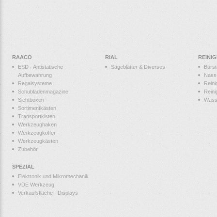
RAACO
RIAL
REINI
ESD - Antistatische
Sägeblätter & Diverses
Bürs
Aufbewahrung
Nass
Regalsysteme
Reini
Schubladenmagazine
Reini
Sichtboxen
Wass
Sortimentkästen
Transportkisten
Werkzeughaken
Werkzeugkoffer
Werkzeugkästen
Zubehör
SPEZIAL
Elektronik und Mikromechanik
VDE Werkzeug
Verkaufsfläche - Displays