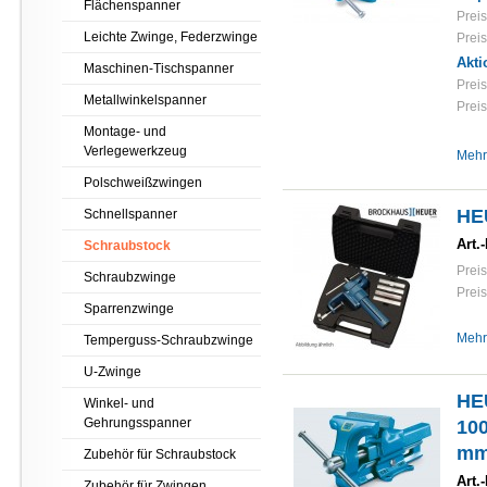
Flächenspanner
Preis
Leichte Zwinge, Federzwinge
Preis
Akti
Maschinen-Tischspanner
Preis
Metallwinkelspanner
Preis
Montage- und
Verlegewerkzeug
Mehr
Polschweißzwingen
HE
Schnellspanner
Art.-
Schraubstock
Preis
Schraubzwinge
Preis
Sparrenzwinge
Mehr
Temperguss-Schraubzwinge
U-Zwinge
HE
Winkel- und
Gehrungsspanner
10
mm
Zubehör für Schraubstock
Art.-
Zubehör für Zwingen