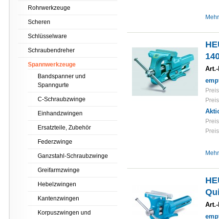
Rohrwerkzeuge
Mehr
Scheren
Schlüsselware
HE
Schraubendreher
14
Spannwerkzeuge
Art.-
Bandspanner und
empf
Spanngurte
Preis
C-Schraubzwinge
Preis
Akti
Einhandzwingen
Preis
Ersatzteile, Zubehör
Preis
Federzwinge
Mehr
Ganzstahl-Schraubzwinge
Greifarmzwinge
HE
Hebelzwingen
Qu
Kantenzwingen
Art.-
Korpuszwingen und
empf