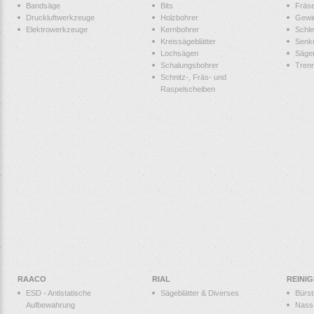
Bandsäge
Bits
Fräs
Druckluftwerkzeuge
Holzbohrer
Gewi
Elektrowerkzeuge
Kernbohrer
Schle
Kreissägeblätter
Senk
Lochsägen
Säge
Schalungsbohrer
Tren
Schnitz-, Fräs- und
Raspelscheiben
RAACO
RIAL
REINI
ESD - Antistatische
Sägeblätter & Diverses
Bürs
Aufbewahrung
Nass