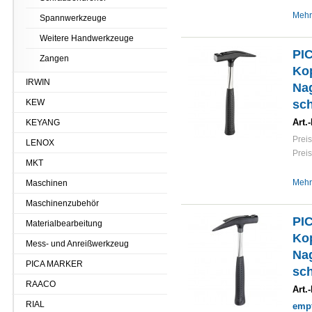
Mehr
Spannwerkzeuge
Weitere Handwerkzeuge
PI
Zangen
Ko
IRWIN
Nag
KEW
sch
Art.-
KEYANG
Preis
LENOX
Preis
MKT
Mehr
Maschinen
Maschinenzubehör
PI
Materialbearbeitung
Ko
Mess- und Anreißwerkzeug
Nag
PICA MARKER
sch
RAACO
Art.-
RIAL
empf