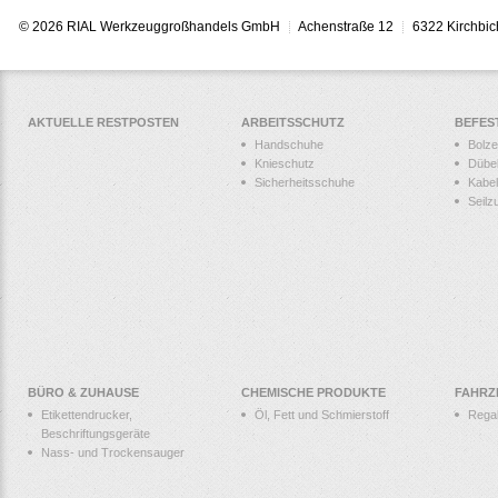
© 2026 RIAL Werkzeuggroßhandels GmbH
Achenstraße 12
6322 Kirchbic
AKTUELLE RESTPOSTEN
ARBEITSSCHUTZ
BEFES
Handschuhe
Bolz
Knieschutz
Dübe
Sicherheitsschuhe
Kabel
Seilz
BÜRO & ZUHAUSE
CHEMISCHE PRODUKTE
FAHRZ
Etikettendrucker,
Öl, Fett und Schmierstoff
Rega
Beschriftungsgeräte
Nass- und Trockensauger