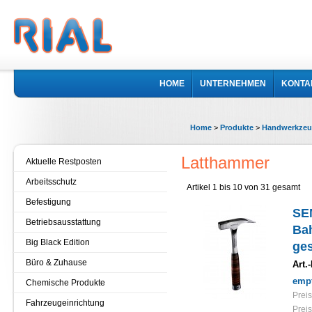
HOME
UNTERNEHMEN
KONTA
Home
>
Produkte
>
Handwerkzeu
Latthammer
Aktuelle Restposten
Arbeitsschutz
Artikel 1 bis 10 von 31 gesamt
Befestigung
SE
Betriebsausstattung
Bah
Big Black Edition
ges
Büro & Zuhause
Art.-
empf
Chemische Produkte
Preis
Fahrzeugeinrichtung
Preis