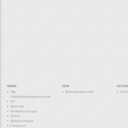
IRWIN
KEW
KEYAN
Allg.
Befestigungstechnik
Elek
Holzbearbeitungswerkzeuge
BIT
Bandmaß
Bi-Metall Lochsäge
Bohrer
Bolzenschneider
Farbpulver