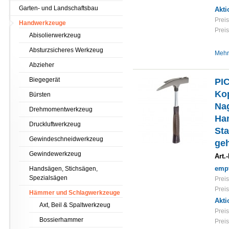
Garten- und Landschaftsbau
Akti
Preis
Handwerkzeuge
Preis
Abisolierwerkzeug
Absturzsicheres Werkzeug
Mehr
Abzieher
Biegegerät
PI
Ko
Bürsten
Nag
Drehmomentwerkzeug
Ha
Druckluftwerkzeug
Sta
Gewindeschneidwerkzeug
geh
Gewindewerkzeug
Art.-
empf
Handsägen, Stichsägen,
Spezialsägen
Preis
Preis
Hämmer und Schlagwerkzeuge
Akti
Axt, Beil & Spaltwerkzeug
Preis
Bossierhammer
Preis