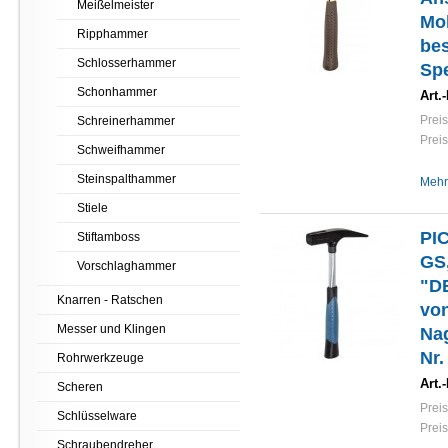
Meißelmeister
Mol
Ripphammer
bes
Schlosserhammer
Spe
Schonhammer
Art.-
Preis
Schreinerhammer
Preis
Schweifhammer
Steinspalthammer
Mehr
Stiele
PI
Stiftamboss
GS,
Vorschlaghammer
"D
Knarren - Ratschen
vo
Messer und Klingen
Nag
Nr.
Rohrwerkzeuge
Art.-
Scheren
Preis
Schlüsselware
Preis
Schraubendreher