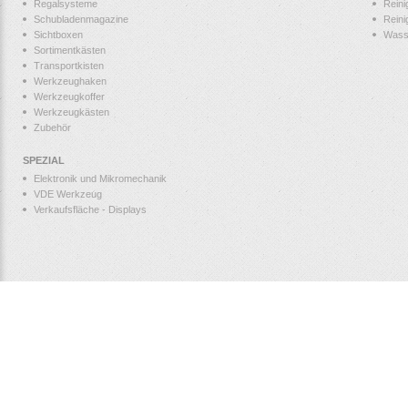
Regalsysteme
Reini
Schubladenmagazine
Reini
Sichtboxen
Wass
Sortimentkästen
Transportkisten
Werkzeughaken
Werkzeugkoffer
Werkzeugkästen
Zubehör
SPEZIAL
Elektronik und Mikromechanik
VDE Werkzeug
Verkaufsfläche - Displays