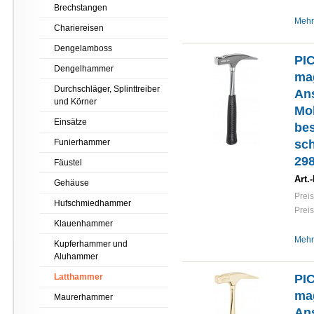
Brechstangen
Mehr
Chariereisen
Dengelamboss
PI
Dengelhammer
mag
Durchschläger, Splinttreiber
An
und Körner
Mol
Einsätze
bes
Funierhammer
sch
298
Fäustel
Art.-
Gehäuse
Preis
Hufschmiedhammer
Preis
Klauenhammer
Mehr
Kupferhammer und
Aluhammer
Latthammer
PI
mag
Maurerhammer
An