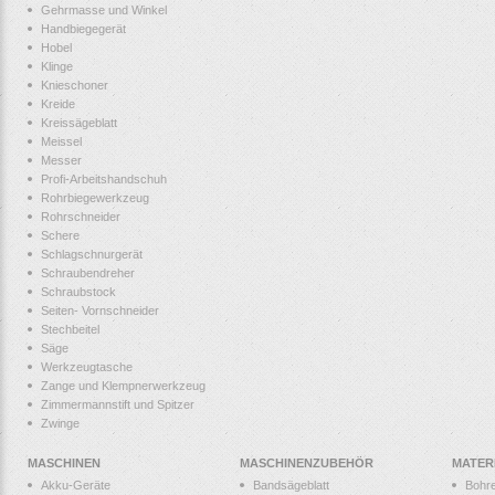
Gehrmasse und Winkel
Handbiegegerät
Hobel
Klinge
Knieschoner
Kreide
Kreissägeblatt
Meissel
Messer
Profi-Arbeitshandschuh
Rohrbiegewerkzeug
Rohrschneider
Schere
Schlagschnurgerät
Schraubendreher
Schraubstock
Seiten- Vornschneider
Stechbeitel
Säge
Werkzeugtasche
Zange und Klempnerwerkzeug
Zimmermannstift und Spitzer
Zwinge
MASCHINEN
MASCHINENZUBEHÖR
MATER
Akku-Geräte
Bandsägeblatt
Bohr