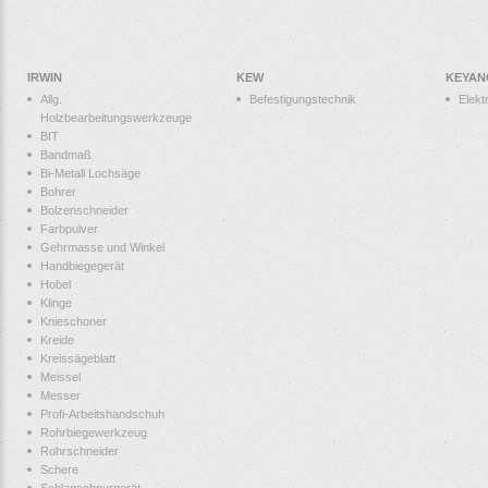
IRWIN
KEW
KEYAN
Allg.
Befestigungstechnik
Elek
Holzbearbeitungswerkzeuge
BIT
Bandmaß
Bi-Metall Lochsäge
Bohrer
Bolzenschneider
Farbpulver
Gehrmasse und Winkel
Handbiegegerät
Hobel
Klinge
Knieschoner
Kreide
Kreissägeblatt
Meissel
Messer
Profi-Arbeitshandschuh
Rohrbiegewerkzeug
Rohrschneider
Schere
Schlagschnurgerät