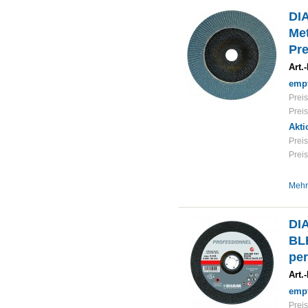
DI
Met
Pre
Art.-
empf
Preis
Preis
Akti
Preis
Preis
Mehr
DI
BLE
per
Art.-
empf
Preis