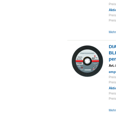
Preis
Akti
Preis
Preis
Mehr
DI
BLE
per
Art.-
empf
Preis
Preis
Akti
Preis
Preis
Mehr