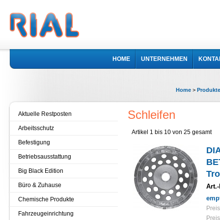
HOME
UNTERNEHMEN
KONTA
Home
>
Produkt
Schleifen
Aktuelle Restposten
Arbeitsschutz
Artikel 1 bis 10 von 25 gesamt
Befestigung
DI
Betriebsausstattung
BE
Big Black Edition
Tro
Büro & Zuhause
Art.-
empf
Chemische Produkte
Preis
Fahrzeugeinrichtung
Preis