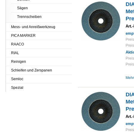
DI
Sägen
Met
Trennscheiben
Pre
Art.-
Mess- und Anreißwerkzeug
empf
PICA MARKER
Preis
RAACO
Preis
Akti
RIAL
Preis
Reinigen
Preis
Schleifen und Zerspanen
Mehr
Semloc
Spezial
DI
Met
Pre
Art.-
empf
Preis