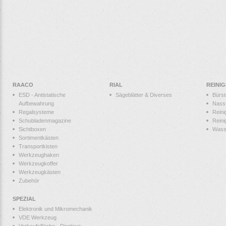
RAACO
RIAL
REINI
ESD - Antistatische
Sägeblätter & Diverses
Bürs
Aufbewahrung
Nass
Regalsysteme
Reini
Schubladenmagazine
Reini
Sichtboxen
Wass
Sortimentkästen
Transportkisten
Werkzeughaken
Werkzeugkoffer
Werkzeugkästen
Zubehör
SPEZIAL
Elektronik und Mikromechanik
VDE Werkzeug
Verkaufsfläche - Displays