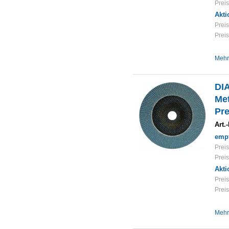
Preis
Akti
Preis
Preis
Mehr
DI
Met
Pre
Art.-
empf
Preis
Preis
Akti
Preis
Preis
Mehr