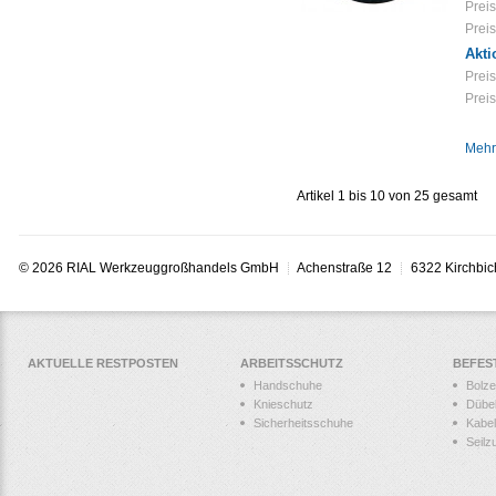
Preis
Preis
Akti
Preis
Preis
Mehr
Artikel 1 bis 10 von 25 gesamt
© 2026 RIAL Werkzeuggroßhandels GmbH
Achenstraße 12
6322 Kirchbic
AKTUELLE RESTPOSTEN
ARBEITSSCHUTZ
BEFES
Handschuhe
Bolz
Knieschutz
Dübe
Sicherheitsschuhe
Kabel
Seilz