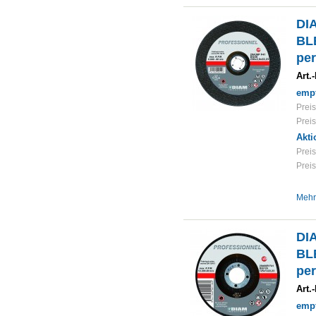
DI
BLE
per
Art.-
empf
Preis
Preis
Akti
Preis
Preis
Mehr
DI
BLE
per
Art.-
empf