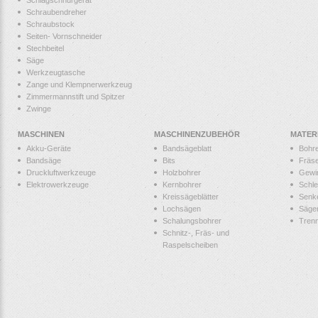
Schraubendreher
Schraubstock
Seiten- Vornschneider
Stechbeitel
Säge
Werkzeugtasche
Zange und Klempnerwerkzeug
Zimmermannstift und Spitzer
Zwinge
MASCHINEN
MASCHINENZUBEHÖR
MATER
Akku-Geräte
Bandsägeblatt
Bohr
Bandsäge
Bits
Fräs
Druckluftwerkzeuge
Holzbohrer
Gewi
Elektrowerkzeuge
Kernbohrer
Schle
Kreissägeblätter
Senk
Lochsägen
Säge
Schalungsbohrer
Tren
Schnitz-, Fräs- und
Raspelscheiben