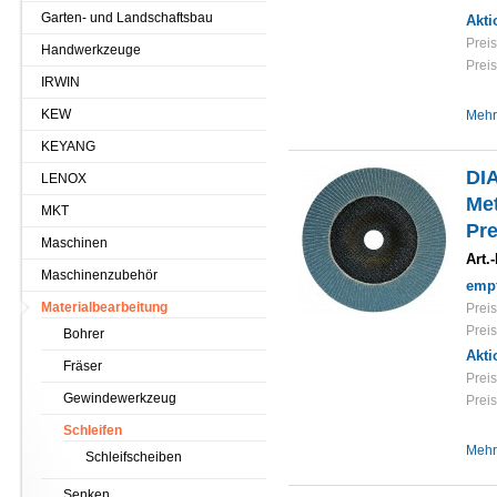
Garten- und Landschaftsbau
Akti
Preis
Handwerkzeuge
Preis
IRWIN
KEW
Mehr
KEYANG
DI
LENOX
Met
MKT
Pre
Maschinen
Art.-
Maschinenzubehör
empf
Materialbearbeitung
Preis
Preis
Bohrer
Akti
Fräser
Preis
Gewindewerkzeug
Preis
Schleifen
Mehr
Schleifscheiben
Senken