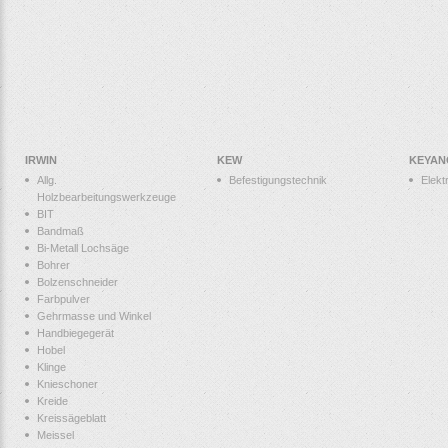
IRWIN
KEW
KEYAN
Allg.
Befestigungstechnik
Elek
Holzbearbeitungswerkzeuge
BIT
Bandmaß
Bi-Metall Lochsäge
Bohrer
Bolzenschneider
Farbpulver
Gehrmasse und Winkel
Handbiegegerät
Hobel
Klinge
Knieschoner
Kreide
Kreissägeblatt
Meissel