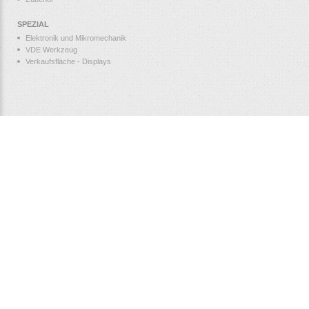
SPEZIAL
Elektronik und Mikromechanik
VDE Werkzeug
Verkaufsfläche - Displays