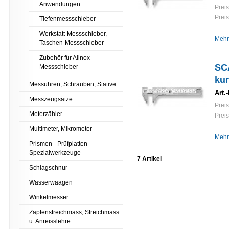
Anwendungen
Preis
Preis
Tiefenmessschieber
Werkstatt-Messschieber,
Mehr
Taschen-Messschieber
Zubehör für Alinox
SC
Messschieber
ku
Messuhren, Schrauben, Stative
Art.-
Messzeugsätze
Preis
Meterzähler
Preis
Multimeter, Mikrometer
Mehr
Prismen - Prüfplatten -
Spezialwerkzeuge
7 Artikel
Schlagschnur
Wasserwaagen
Winkelmesser
Zapfenstreichmass, Streichmass
u. Anreisslehre