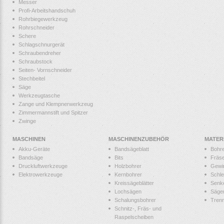
Messer
Profi-Arbeitshandschuh
Rohrbiegewerkzeug
Rohrschneider
Schere
Schlagschnurgerät
Schraubendreher
Schraubstock
Seiten- Vornschneider
Stechbeitel
Säge
Werkzeugtasche
Zange und Klempnerwerkzeug
Zimmermannstift und Spitzer
Zwinge
MASCHINEN
MASCHINENZUBEHÖR
MATER
Akku-Geräte
Bandsägeblatt
Bohr
Bandsäge
Bits
Fräs
Druckluftwerkzeuge
Holzbohrer
Gewi
Elektrowerkzeuge
Kernbohrer
Schle
Kreissägeblätter
Senk
Lochsägen
Säge
Schalungsbohrer
Tren
Schnitz-, Fräs- und
Raspelscheiben