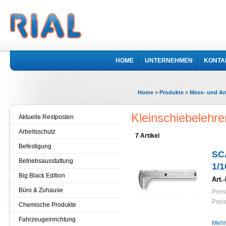
HOME
UNTERNEHMEN
KONTA
Home
>
Produkte
>
Mess- und An
Kleinschiebelehre
Aktuelle Restposten
Arbeitsschutz
7 Artikel
Befestigung
SC
Betriebsausstattung
1/1
Big Black Edition
Art.-
Büro & Zuhause
Preis
Preis
Chemische Produkte
Fahrzeugeinrichtung
Mehr