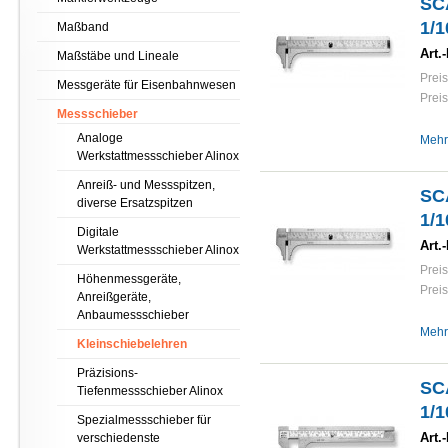
SC
1/
Maßband
Art.-
Maßstäbe und Lineale
Preis
Messgeräte für Eisenbahnwesen
Preis
Messschieber
Analoge
Mehr
Werkstattmessschieber Alinox
Anreiß- und Messspitzen,
SC
diverse Ersatzspitzen
1/1
Digitale
Art.-
Werkstattmessschieber Alinox
Preis
Höhenmessgeräte,
Preis
Anreißgeräte,
Anbaumessschieber
Mehr
Kleinschiebelehren
Präzisions-
SC
Tiefenmessschieber Alinox
1/1
Spezialmessschieber für
Art.-
verschiedenste