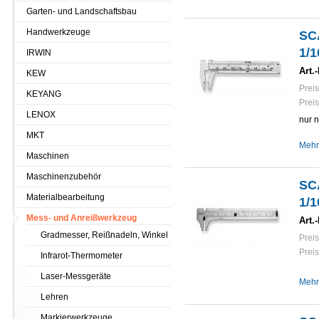
Garten- und Landschaftsbau
Handwerkzeuge
SC
1/
IRWIN
Art.-
KEW
Preis
KEYANG
Preis
LENOX
nur 
MKT
Mehr
Maschinen
Maschinenzubehör
SC
Materialbearbeitung
1/1
Mess- und Anreißwerkzeug
Art.-
Gradmesser, Reißnadeln, Winkel
Preis
Preis
Infrarot-Thermometer
Laser-Messgeräte
Mehr
Lehren
Markierwerkzeuge