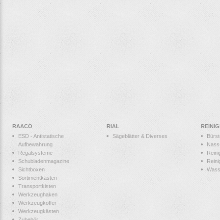
RAACO
RIAL
REINI
ESD - Antistatische
Sägeblätter & Diverses
Bürs
Aufbewahrung
Nass
Regalsysteme
Reini
Schubladenmagazine
Reini
Sichtboxen
Wass
Sortimentkästen
Transportkisten
Werkzeughaken
Werkzeugkoffer
Werkzeugkästen
Zubehör