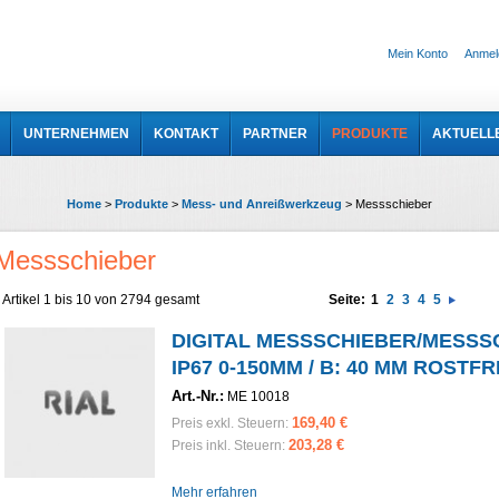
Mein Konto
Anmel
UNTERNEHMEN
KONTAKT
PARTNER
PRODUKTE
AKTUELL
Home
>
Produkte
>
Mess- und Anreißwerkzeug
>
Messschieber
Messschieber
Artikel 1 bis 10 von 2794 gesamt
Seite:
1
2
3
4
5
DIGITAL MESSSCHIEBER/MESSS
IP67 0-150MM / B: 40 MM ROSTFR
Art.-Nr.:
ME 10018
169,40 €
Preis exkl. Steuern:
203,28 €
Preis inkl. Steuern:
Mehr erfahren