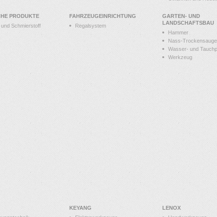
CHE PRODUKTE
FAHRZEUGEINRICHTUNG
GARTEN- UND
LANDSCHAFTSBAU
t und Schmierstoff
Regalsystem
Hammer
Nass-Trockensauge
Wasser- und Tauch
Werkzeug
KEYANG
LENOX