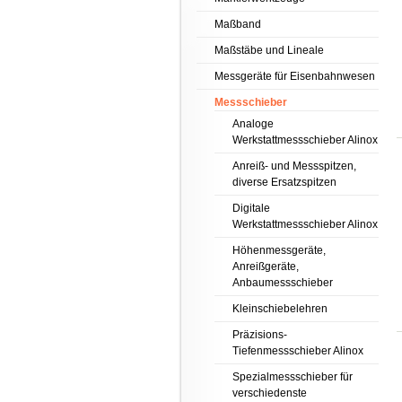
Maßband
Maßstäbe und Lineale
Messgeräte für Eisenbahnwesen
Messschieber
Analoge
Werkstattmessschieber Alinox
Anreiß- und Messspitzen,
diverse Ersatzspitzen
Digitale
Werkstattmessschieber Alinox
Höhenmessgeräte,
Anreißgeräte,
Anbaumessschieber
Kleinschiebelehren
Präzisions-
Tiefenmessschieber Alinox
Spezialmessschieber für
verschiedenste