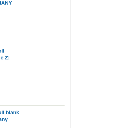
RMANY
ll
e Z:
l blank
any