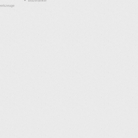
Bolzenanker
werkzeuge