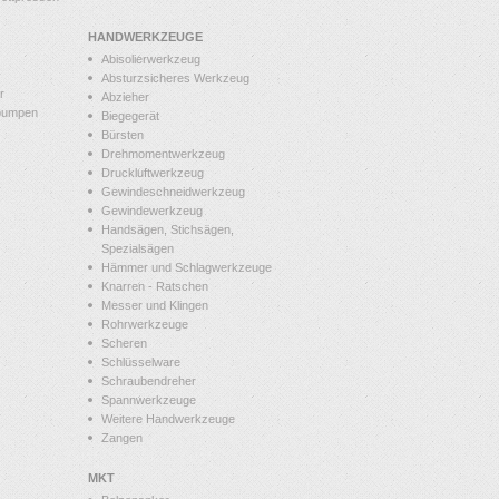
HANDWERKZEUGE
Abisolierwerkzeug
Absturzsicheres Werkzeug
r
Abzieher
pumpen
Biegegerät
Bürsten
Drehmomentwerkzeug
Druckluftwerkzeug
Gewindeschneidwerkzeug
Gewindewerkzeug
Handsägen, Stichsägen,
Spezialsägen
Hämmer und Schlagwerkzeuge
Knarren - Ratschen
Messer und Klingen
Rohrwerkzeuge
Scheren
Schlüsselware
Schraubendreher
Spannwerkzeuge
Weitere Handwerkzeuge
Zangen
MKT