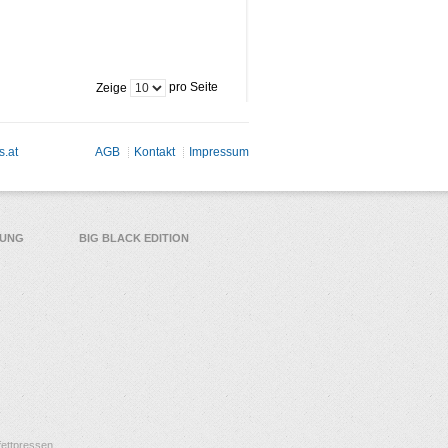
pro Seite
Zeige
s.at
AGB
Kontakt
Impressum
TUNG
BIG BLACK EDITION
ettpressen