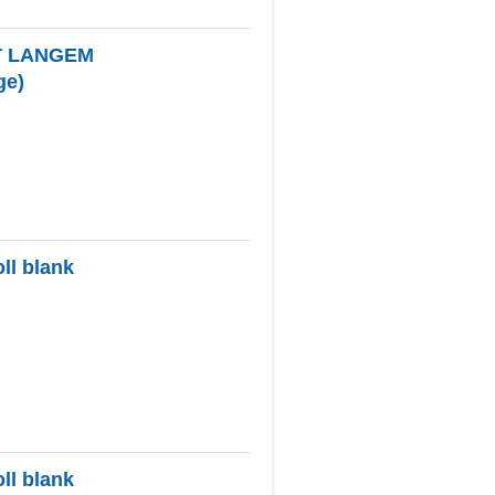
T LANGEM
ge)
l blank
l blank