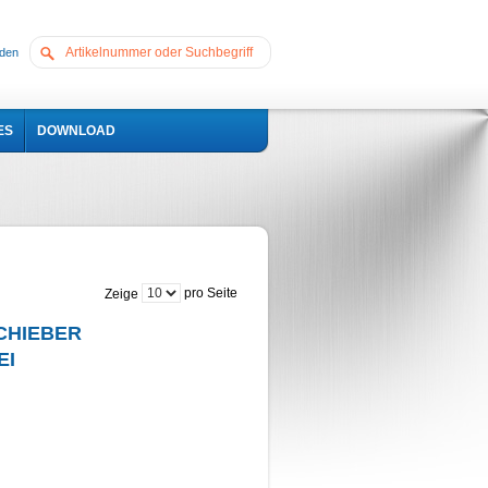
den
ES
DOWNLOAD
pro Seite
Zeige
CHIEBER
EI