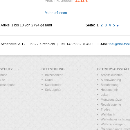
15,12 €
Preis inkl. Steuern:
Mehr erfahren
Artikel 1 bis 10 von 2794 gesamt
Seite:
1
2
3
4
5
Achenstraße 12
6322 Kirchbichl
Tel. +43 5332 70490
E-Mail:
rial@rial-tool
SSCHUTZ
BEFESTIGUNG
BETRIEBSAUSSTAT
chuhe
Bolzenanker
Arbeitsleuchten
hutz
Dübel
Aufbewahrung
heitsschuhe
Kabelbinder
Beschriftung
Seilzubehör
Hebetechnik
Leiter
Montagestützen
Regalsysteme
Trolley
Werkbank
Werkstatteinrichtung
Werkzeugwagen
Ölkannen und Hebelf