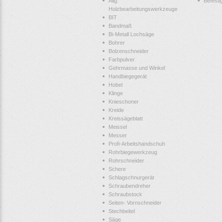
Allg.
Befesti
Holzbearbeitungswerkzeuge
BIT
Bandmaß
Bi-Metall Lochsäge
Bohrer
Bolzenschneider
Farbpulver
Gehrmasse und Winkel
Handbiegegerät
Hobel
Klinge
Knieschoner
Kreide
Kreissägeblatt
Meissel
Messer
Profi-Arbeitshandschuh
Rohrbiegewerkzeug
Rohrschneider
Schere
Schlagschnurgerät
Schraubendreher
Schraubstock
Seiten- Vornschneider
Stechbeitel
Säge