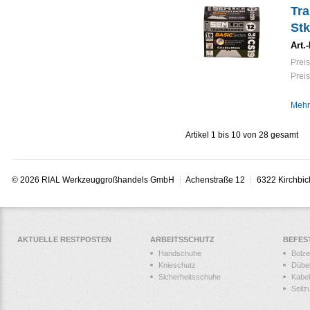
Tra
Stk
Art.-
Preis
Preis
Mehr
Artikel 1 bis 10 von 28 gesamt
© 2026 RIAL Werkzeuggroßhandels GmbH
Achenstraße 12
6322 Kirchbic
AKTUELLE RESTPOSTEN
ARBEITSSCHUTZ
BEFES
Handschuhe
Bolz
Knieschutz
Dübe
Sicherheitsschuhe
Kabel
Seilz