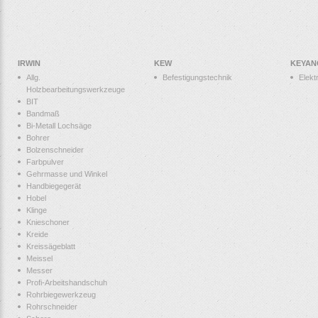
IRWIN
KEW
KEYAN
Allg.
Befestigungstechnik
Elek
Holzbearbeitungswerkzeuge
BIT
Bandmaß
Bi-Metall Lochsäge
Bohrer
Bolzenschneider
Farbpulver
Gehrmasse und Winkel
Handbiegegerät
Hobel
Klinge
Knieschoner
Kreide
Kreissägeblatt
Meissel
Messer
Profi-Arbeitshandschuh
Rohrbiegewerkzeug
Rohrschneider