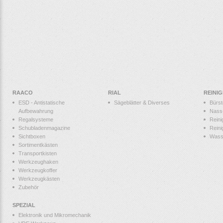
RAACO
RIAL
REINI
ESD - Antistatische
Sägeblätter & Diverses
Bürs
Aufbewahrung
Nass
Regalsysteme
Reini
Schubladenmagazine
Reini
Sichtboxen
Wass
Sortimentkästen
Transportkisten
Werkzeughaken
Werkzeugkoffer
Werkzeugkästen
Zubehör
SPEZIAL
Elektronik und Mikromechanik