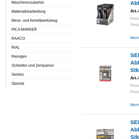
Ab
Maschinenzubehör
Art.-
Materialbearbeitung
Preis
Mess- und Anreißwerkzeug
Preis
PICA MARKER
Mehr
RAACO
RIAL
SE
Reinigen
Abb
Schleifen und Zerspanen
Stk
Semloc
Art.-
Spezial
Preis
Preis
Mehr
SE
Abb
Stk