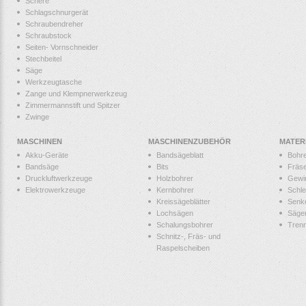
Schere
Schlagschnurgerät
Schraubendreher
Schraubstock
Seiten- Vornschneider
Stechbeitel
Säge
Werkzeugtasche
Zange und Klempnerwerkzeug
Zimmermannstift und Spitzer
Zwinge
MASCHINEN
MASCHINENZUBEHÖR
MATER
Akku-Geräte
Bandsägeblatt
Bohr
Bandsäge
Bits
Fräs
Druckluftwerkzeuge
Holzbohrer
Gewi
Elektrowerkzeuge
Kernbohrer
Schle
Kreissägeblätter
Senk
Lochsägen
Säge
Schalungsbohrer
Tren
Schnitz-, Fräs- und
Raspelscheiben