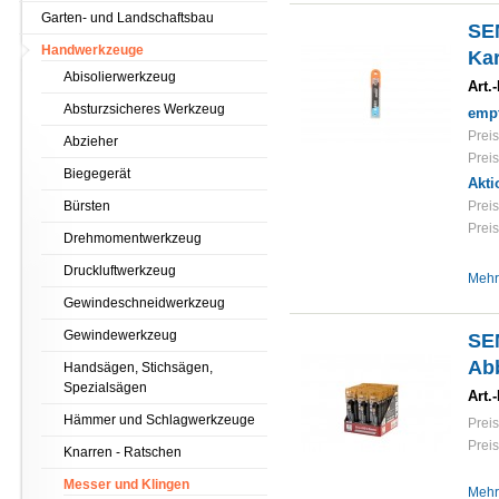
Garten- und Landschaftsbau
SE
Handwerkzeuge
Kar
Abisolierwerkzeug
Art.-
Absturzsicheres Werkzeug
empf
Preis
Abzieher
Preis
Biegegerät
Akti
Bürsten
Preis
Preis
Drehmomentwerkzeug
Druckluftwerkzeug
Mehr
Gewindeschneidwerkzeug
Gewindewerkzeug
SE
Ab
Handsägen, Stichsägen,
Spezialsägen
Art.-
Hämmer und Schlagwerkzeuge
Preis
Preis
Knarren - Ratschen
Messer und Klingen
Mehr