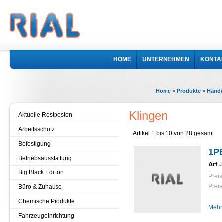
HOME
UNTERNEHMEN
KONTA
Home
>
Produkte
>
Hand
Klingen
Aktuelle Restposten
Arbeitsschutz
Artikel 1 bis 10 von 28 gesamt
Befestigung
1P
Betriebsausstattung
Art.-
Big Black Edition
Preis
Preis
Büro & Zuhause
Chemische Produkte
Mehr
Fahrzeugeinrichtung