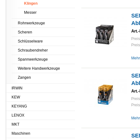
Klingen
Messer
SE
Ab
Rohrwerkzeuge
Art.-
Scheren
Preis
Schlüsselware
Preis
Schraubendreher
Mehr
Spannwerkzeuge
Weitere Handwerkzeuge
SE
Zangen
Ab
IRWIN
Art.-
KEW
Preis
Preis
KEYANG
LENOX
Mehr
MKT
Maschinen
SE