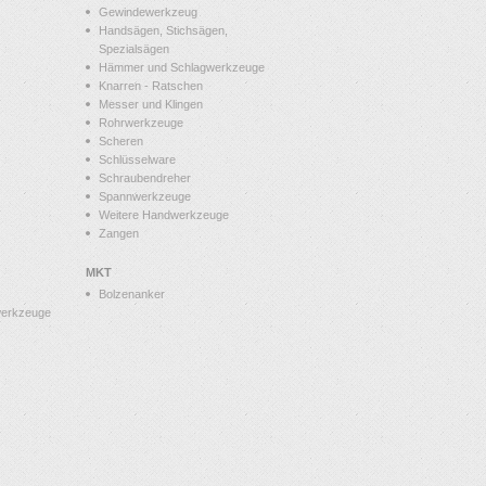
Gewindewerkzeug
Handsägen, Stichsägen,
Spezialsägen
Hämmer und Schlagwerkzeuge
Knarren - Ratschen
Messer und Klingen
Rohrwerkzeuge
Scheren
Schlüsselware
Schraubendreher
Spannwerkzeuge
Weitere Handwerkzeuge
Zangen
MKT
Bolzenanker
werkzeuge