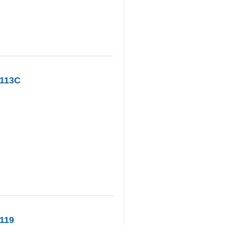
1113C
119