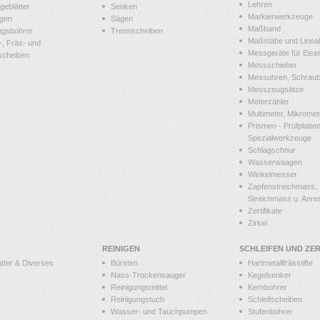
Lehren
geblätter
Senken
Markierwerkzeuge
gen
Sägen
Maßband
ngsbohrer
Trennscheiben
Maßstäbe und Linea
-, Fräs- und
Messgeräte für Eis
scheiben
Messschieber
Messuhren, Schraube
Messzeugsätze
Meterzähler
Multimeter, Mikromet
Prismen - Prüfplatten
Spezialwerkzeuge
Schlagschnur
Wasserwaagen
Winkelmesser
Zapfenstreichmass,
Streichmass u. Anrei
Zertifikate
Zirkel
REINIGEN
SCHLEIFEN UND ZE
tter & Diverses
Bürsten
Hartmetallfrässtifte
Nass-Trockensauger
Kegelsenker
Reinigungsmittel
Kernbohrer
Reinigungstuch
Schleifscheiben
Wasser- und Tauchpumpen
Stufenbohrer