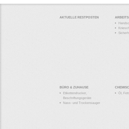
AKTUELLE RESTPOSTEN
ARBEIT
Hands
Kniesc
Sicher
BÜRO & ZUHAUSE
CHEMIS
Etikettendrucker,
Öl, Fet
Beschriftungsgeräte
Nass- und Trockensauger