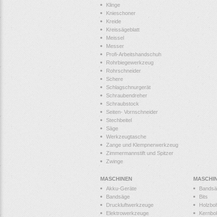
Klinge
Knieschoner
Kreide
Kreissägeblatt
Meissel
Messer
Profi-Arbeitshandschuh
Rohrbiegewerkzeug
Rohrschneider
Schere
Schlagschnurgerät
Schraubendreher
Schraubstock
Seiten- Vornschneider
Stechbeitel
Säge
Werkzeugtasche
Zange und Klempnerwerkzeug
Zimmermannstift und Spitzer
Zwinge
MASCHINEN
MASCHI
Akku-Geräte
Bandsä
Bandsäge
Bits
Druckluftwerkzeuge
Holzbo
Elektrowerkzeuge
Kernbo