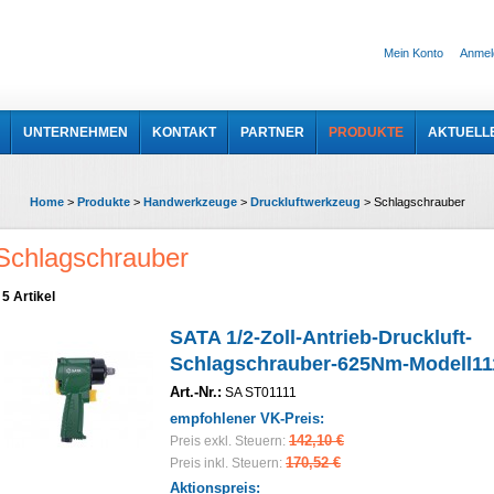
Mein Konto
Anmel
UNTERNEHMEN
KONTAKT
PARTNER
PRODUKTE
AKTUELL
Home
>
Produkte
>
Handwerkzeuge
>
Druckluftwerkzeug
>
Schlagschrauber
Schlagschrauber
5 Artikel
SATA 1/2-Zoll-Antrieb-Druckluft-
Schlagschrauber-625Nm-Modell11
Art.-Nr.:
SA ST01111
empfohlener VK-Preis:
142,10 €
Preis exkl. Steuern:
170,52 €
Preis inkl. Steuern:
Aktionspreis: