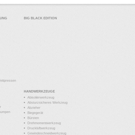
TUNG
BIG BLACK EDITION
ettpressen
HANDWERKZEUGE
Abisolierwerkzeug
Absturzsicheres Werkzeug
r
Abzieher
pumpen
Biegegerät
Bürsten
Drehmomentwerkzeug
Druckluftwerkzeug
Gewindeschneidwerkzeug