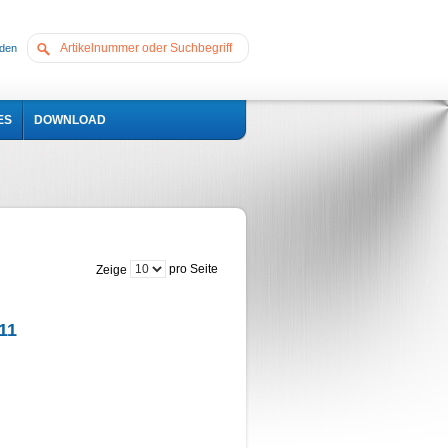
den
ES
DOWNLOAD
pro Seite
Zeige
11