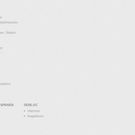
le
enbahnwesen
n, Stative
er
 -
sslehre
RSPANEN
SEMLOC
Hämmer
Nageleisen