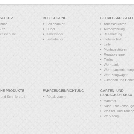
SSCHUTZ
BEFESTIGUNG
BETRIEBSAUSSTAT
chuhe
Bolzenanker
Arbeitsleuchten
hutz
Dübel
Aufbewahrung
heitsschuhe
Kabelbinder
Beschriftung
Seilzubehör
Hebetechnik
Leiter
Montagestützen
Regalsysteme
Trolley
Werkbank
Werkstatteinrichtung
Werkzeugwagen
Ölkannen und Hebelf
CHE PRODUKTE
FAHRZEUGEINRICHTUNG
GARTEN- UND
LANDSCHAFTSBAU
t und Schmierstoff
Regalsystem
Hammer
Nass-Trockensauge
Wasser- und Tauch
Werkzeug