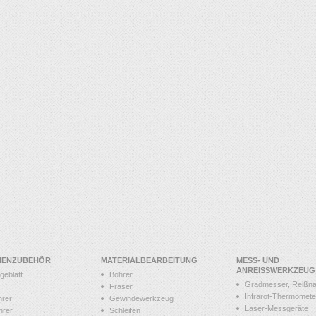
NENZUBEHÖR
MATERIALBEARBEITUNG
MESS- UND
ANREISSWERKZEUG
geblatt
Bohrer
Gradmesser, Reißna
Fräser
Infrarot-Thermomete
hrer
Gewindewerkzeug
Laser-Messgeräte
hrer
Schleifen