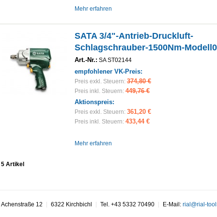
Mehr erfahren
SATA 3/4"-Antrieb-Druckluft-
Schlagschrauber-1500Nm-Modell
Art.-Nr.:
SA ST02144
empfohlener VK-Preis:
374,80 €
Preis exkl. Steuern:
449,76 €
Preis inkl. Steuern:
Aktionspreis:
361,20 €
Preis exkl. Steuern:
433,44 €
Preis inkl. Steuern:
Mehr erfahren
5 Artikel
Achenstraße 12
6322 Kirchbichl
Tel. +43 5332 70490
E-Mail:
rial@rial-tool