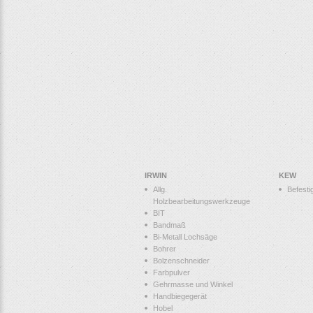
IRWIN
KEW
Allg.
Befesti
Holzbearbeitungswerkzeuge
BIT
Bandmaß
Bi-Metall Lochsäge
Bohrer
Bolzenschneider
Farbpulver
Gehrmasse und Winkel
Handbiegegerät
Hobel