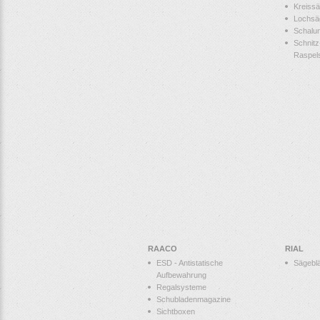
Kreissä
Lochsä
Schalu
Schnitz
Raspel
RAACO
RIAL
ESD - Antistatische
Sägeblä
Aufbewahrung
Regalsysteme
Schubladenmagazine
Sichtboxen