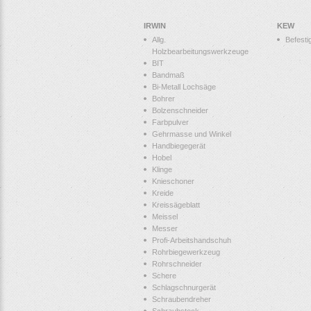
IRWIN
KEW
Allg.
Befesti
Holzbearbeitungswerkzeuge
BIT
Bandmaß
Bi-Metall Lochsäge
Bohrer
Bolzenschneider
Farbpulver
Gehrmasse und Winkel
Handbiegegerät
Hobel
Klinge
Knieschoner
Kreide
Kreissägeblatt
Meissel
Messer
Profi-Arbeitshandschuh
Rohrbiegewerkzeug
Rohrschneider
Schere
Schlagschnurgerät
Schraubendreher
Schraubstock