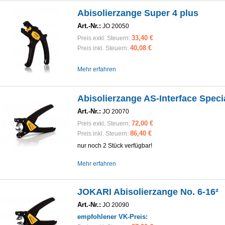
Abisolierzange Super 4 plus
Art.-Nr.:
JO 20050
33,40 €
Preis exkl. Steuern:
40,08 €
Preis inkl. Steuern:
Mehr erfahren
Abisolierzange AS-Interface Speci
Art.-Nr.:
JO 20070
72,00 €
Preis exkl. Steuern:
86,40 €
Preis inkl. Steuern:
nur noch
2
Stück verfügbar!
Mehr erfahren
JOKARI Abisolierzange No. 6-16²
Art.-Nr.:
JO 20090
empfohlener VK-Preis: