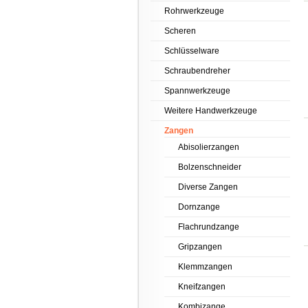
Rohrwerkzeuge
Scheren
Schlüsselware
Schraubendreher
Spannwerkzeuge
Weitere Handwerkzeuge
Zangen
Abisolierzangen
Bolzenschneider
Diverse Zangen
Dornzange
Flachrundzange
Gripzangen
Klemmzangen
Kneifzangen
Kombizange