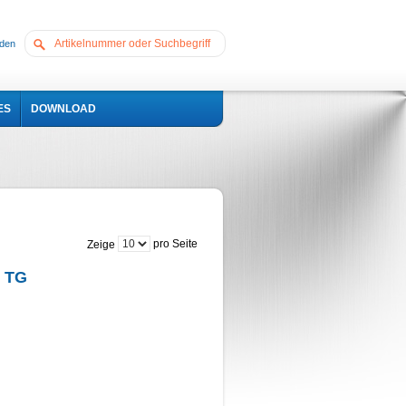
den
ES
DOWNLOAD
pro Seite
Zeige
e TG