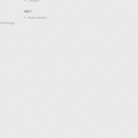
Zangen
MKT
Bolzenanker
werkzeuge