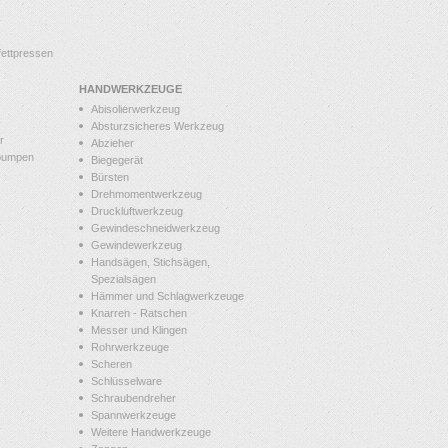
ettpressen
HANDWERKZEUGE
Abisolierwerkzeug
Absturzsicheres Werkzeug
r
Abzieher
pumpen
Biegegerät
Bürsten
Drehmomentwerkzeug
Druckluftwerkzeug
Gewindeschneidwerkzeug
Gewindewerkzeug
Handsägen, Stichsägen,
Spezialsägen
Hämmer und Schlagwerkzeuge
Knarren - Ratschen
Messer und Klingen
Rohrwerkzeuge
Scheren
Schlüsselware
Schraubendreher
Spannwerkzeuge
Weitere Handwerkzeuge