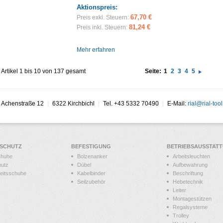
Aktionspreis:
67,70 €
Preis exkl. Steuern:
81,24 €
Preis inkl. Steuern:
Mehr erfahren
Artikel 1 bis 10 von 137 gesamt
Seite:
1
2
3
4
5
Achenstraße 12
6322 Kirchbichl
Tel. +43 5332 70490
E-Mail:
rial@rial-tool
SSCHUTZ
BEFESTIGUNG
BETRIEBSAUSSTAT
chuhe
Bolzenanker
Arbeitsleuchten
hutz
Dübel
Aufbewahrung
heitsschuhe
Kabelbinder
Beschriftung
Seilzubehör
Hebetechnik
Leiter
Montagestützen
Regalsysteme
Trolley