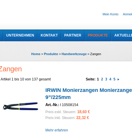
Mein Konto
Anmel
UNTERNEHMEN
KONTAKT
PARTNER
PRODUKTE
AKTUELL
Home
>
Produkte
>
Handwerkzeuge
>
Zangen
Zangen
Artikel 1 bis 10 von 137 gesamt
Seite:
1
2
3
4
5
IRWIN Monierzangen Monierzang
9”/225mm
Art.-Nr.:
I 10508154
18,60 €
Preis exkl. Steuern:
22,32 €
Preis inkl. Steuern:
Mehr erfahren