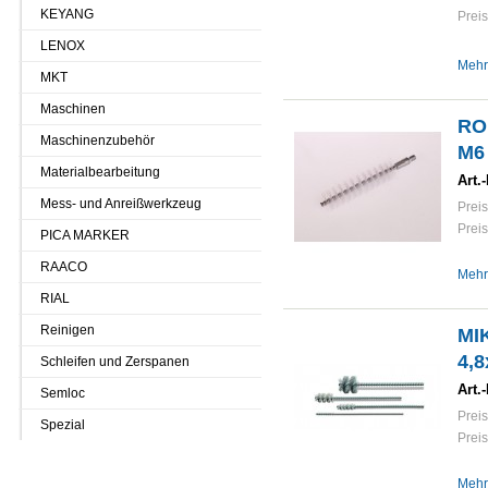
KEYANG
Preis
LENOX
Mehr
MKT
Maschinen
RO
Maschinenzubehör
M6
Materialbearbeitung
Art.-
Mess- und Anreißwerkzeug
Preis
Preis
PICA MARKER
RAACO
Mehr
RIAL
Reinigen
MI
4,8
Schleifen und Zerspanen
Art.-
Semloc
Preis
Spezial
Preis
Mehr