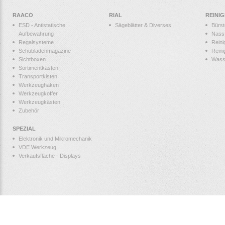
RAACO
RIAL
REINI
ESD - Antistatische
Sägeblätter & Diverses
Bürs
Aufbewahrung
Nass
Regalsysteme
Reini
Schubladenmagazine
Reini
Sichtboxen
Wass
Sortimentkästen
Transportkisten
Werkzeughaken
Werkzeugkoffer
Werkzeugkästen
Zubehör
SPEZIAL
Elektronik und Mikromechanik
VDE Werkzeug
Verkaufsfläche - Displays