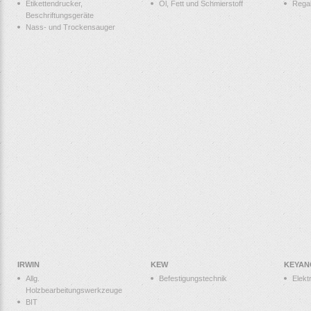
Etikettendrucker,
Öl, Fett und Schmierstoff
Rega
Beschriftungsgeräte
Nass- und Trockensauger
IRWIN
KEW
KEYAN
Allg.
Befestigungstechnik
Elek
Holzbearbeitungswerkzeuge
BIT