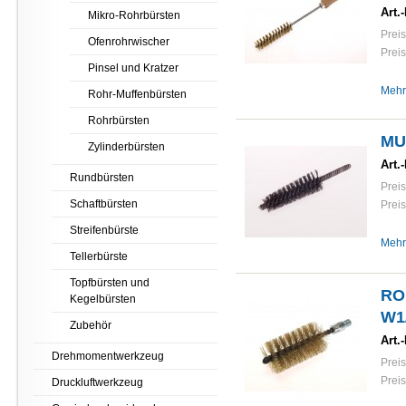
Art.-
Mikro-Rohrbürsten
Preis
Ofenrohrwischer
Preis
Pinsel und Kratzer
Mehr
Rohr-Muffenbürsten
Rohrbürsten
MU
Zylinderbürsten
Art.-
Rundbürsten
Preis
Schaftbürsten
Preis
Streifenbürste
Mehr
Tellerbürste
Topfbürsten und
RO
Kegelbürsten
W1
Zubehör
Art.-
Drehmomentwerkzeug
Preis
Preis
Druckluftwerkzeug