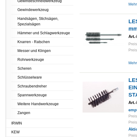
Gewindeschneidwerkzeug
Mehr
Gewindewerkzeug
Handsägen, Stichsägen,
LE
Spezialsägen
mm
Hämmer und Schlagwerkzeuge
Art.-
Knarren - Ratschen
Preis
Preis
Messer und Klingen
Rohrwerkzeuge
Mehr
Scheren
Schlüsselware
LE
Schraubendreher
EI
ST
Spannwerkzeuge
Art.-
Weitere Handwerkzeuge
empf
Zangen
Preis
Preis
IRWIN
Akti
KEW
Preis