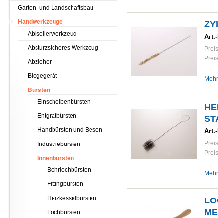
Garten- und Landschaftsbau
Handwerkzeuge
ZY
Abisolierwerkzeug
Art.-
Absturzsicheres Werkzeug
Preis
Preis
Abzieher
Biegegerät
Mehr
Bürsten
Einscheibenbürsten
HE
Entgratbürsten
ST
Handbürsten und Besen
Art.-
Preis
Industriebürsten
Preis
Innenbürsten
Bohrlochbürsten
Mehr
Fittingbürsten
Heizkesselbürsten
LO
ME
Lochbürsten