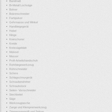
Bandmaß
Bi-Metall Lochsäge
Bohrer
Bolzenschneider
Farbpulver
Gehrmasse und Winkel
Handbiegegerät
Hobel
Klinge
Knieschoner
Kreide
Kreissägeblatt
Meissel
Messer
Profi-Arbeitshandschuh
Rohrbiegewerkzeug
Rohrschneider
Schere
Schlagschnurgerät
Schraubendreher
Schraubstock
Seiten- Vornschneider
Stechbeitel
Säge
Werkzeugtasche
Zange und Klempnerwerkzeug
Zimmermannstift und Spitzer