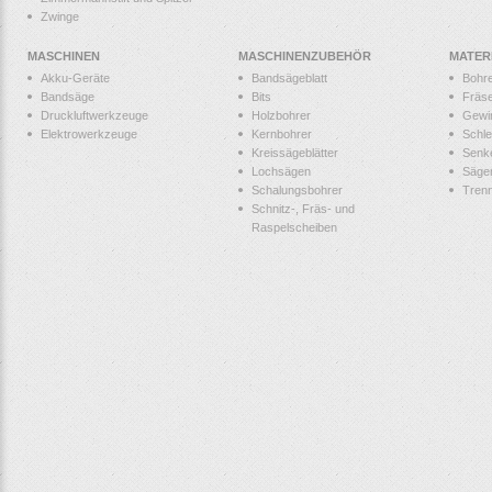
Zwinge
MASCHINEN
MASCHINENZUBEHÖR
MATER
Akku-Geräte
Bandsägeblatt
Bohr
Bandsäge
Bits
Fräs
Druckluftwerkzeuge
Holzbohrer
Gewi
Elektrowerkzeuge
Kernbohrer
Schle
Kreissägeblätter
Senk
Lochsägen
Säge
Schalungsbohrer
Tren
Schnitz-, Fräs- und
Raspelscheiben