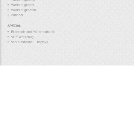
Werkzeugkoffer
Werkzeugkästen
Zubehör
SPEZIAL
Elektronik und Mikromechanik
VDE Werkzeug
Verkaufsfläche - Displays