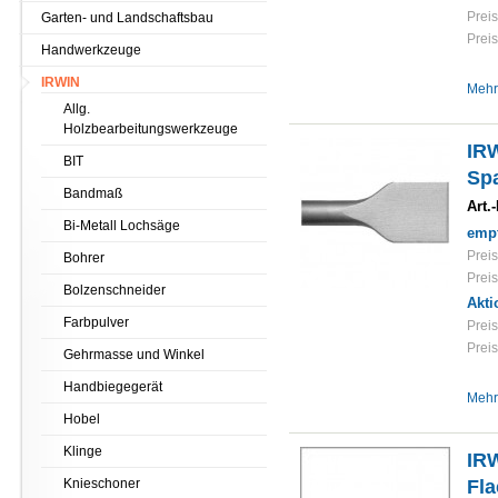
Preis
Garten- und Landschaftsbau
Preis
Handwerkzeuge
IRWIN
Mehr
Allg.
Holzbearbeitungswerkzeuge
IR
BIT
Sp
Bandmaß
Art.-
Bi-Metall Lochsäge
empf
Preis
Bohrer
Preis
Bolzenschneider
Akti
Farbpulver
Preis
Preis
Gehrmasse und Winkel
Handbiegegerät
Mehr
Hobel
Klinge
IR
Knieschoner
Fl