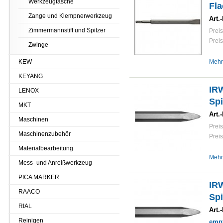
Werkzeugtasche
Fl
Zange und Klempnerwerkzeug
Art.-
Zimmermannstift und Spitzer
Preis
Preis
Zwinge
KEW
Mehr
KEYANG
IR
LENOX
Sp
MKT
Art.-
Maschinen
Preis
Maschinenzubehör
Preis
Materialbearbeitung
Mehr
Mess- und Anreißwerkzeug
PICA MARKER
IR
RAACO
Sp
RIAL
Art.-
Reinigen
empf