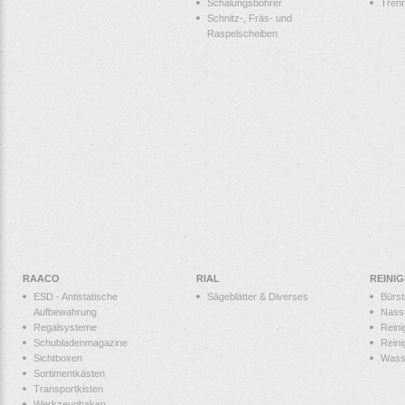
Schalungsbohrer
Tren
Schnitz-, Fräs- und
Raspelscheiben
RAACO
RIAL
REINI
ESD - Antistatische
Sägeblätter & Diverses
Bürs
Aufbewahrung
Nass
Regalsysteme
Reini
Schubladenmagazine
Reini
Sichtboxen
Wass
Sortimentkästen
Transportkisten
Werkzeughaken