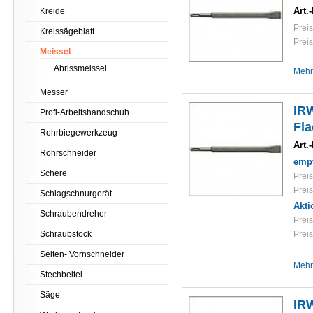
Art.-
Kreide
Preis
Kreissägeblatt
Preis
Meissel
Abrissmeissel
Mehr
Messer
IR
Profi-Arbeitshandschuh
Fl
Rohrbiegewerkzeug
Art.-
Rohrschneider
empf
Schere
Preis
Preis
Schlagschnurgerät
Akti
Schraubendreher
Preis
Schraubstock
Preis
Seiten- Vornschneider
Mehr
Stechbeitel
Säge
IR