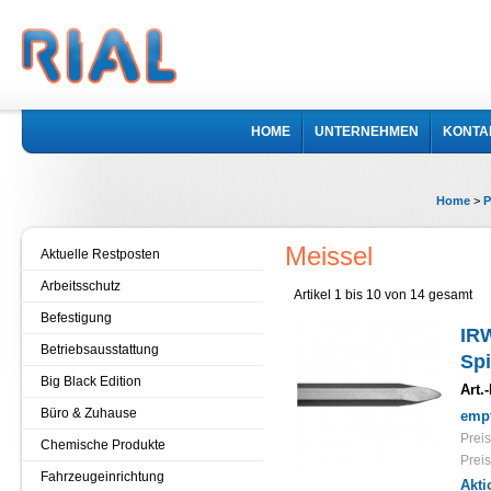
HOME
UNTERNEHMEN
KONTA
Home
>
P
Meissel
Aktuelle Restposten
Arbeitsschutz
Artikel 1 bis 10 von 14 gesamt
Befestigung
IR
Betriebsausstattung
Sp
Big Black Edition
Art.-
Büro & Zuhause
empf
Preis
Chemische Produkte
Preis
Fahrzeugeinrichtung
Akti