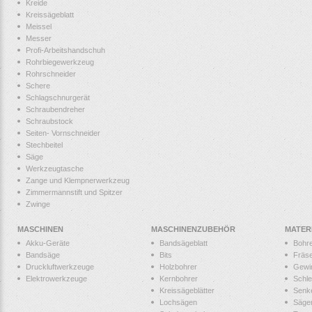
Kreide
Kreissägeblatt
Meissel
Messer
Profi-Arbeitshandschuh
Rohrbiegewerkzeug
Rohrschneider
Schere
Schlagschnurgerät
Schraubendreher
Schraubstock
Seiten- Vornschneider
Stechbeitel
Säge
Werkzeugtasche
Zange und Klempnerwerkzeug
Zimmermannstift und Spitzer
Zwinge
MASCHINEN
MASCHINENZUBEHÖR
MATER
Akku-Geräte
Bandsägeblatt
Bohr
Bandsäge
Bits
Fräs
Druckluftwerkzeuge
Holzbohrer
Gewi
Elektrowerkzeuge
Kernbohrer
Schle
Kreissägeblätter
Senk
Lochsägen
Säge