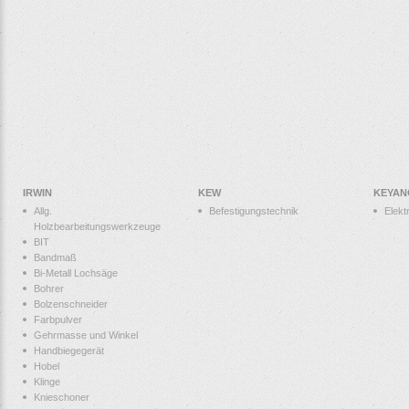
IRWIN
KEW
KEYAN
Allg.
Befestigungstechnik
Elek
Holzbearbeitungswerkzeuge
BIT
Bandmaß
Bi-Metall Lochsäge
Bohrer
Bolzenschneider
Farbpulver
Gehrmasse und Winkel
Handbiegegerät
Hobel
Klinge
Knieschoner