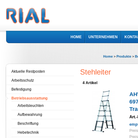
HOME
UNTERNEHMEN
KONTA
Home
>
Produkte
>
B
Stehleiter
Aktuelle Restposten
Arbeitsschutz
4 Artikel
Befestigung
AHW
Betriebsausstattung
697
Arbeitsleuchten
Tra
Aufbewahrung
Art.-
Beschriftung
empf
Preis
Hebetechnik
Preis