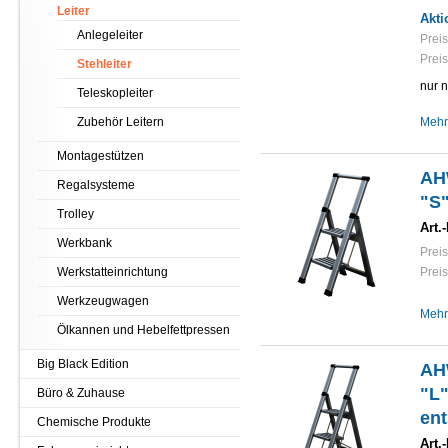
Leiter
Akti
Anlegeleiter
Preis
Preis
Stehleiter
nur 
Teleskopleiter
Zubehör Leitern
Mehr
Montagestützen
AH
Regalsysteme
"S"
Trolley
Art.-
Werkbank
Preis
Werkstatteinrichtung
Preis
Werkzeugwagen
Mehr
Ölkannen und Hebelfettpressen
Big Black Edition
AH
"L"
Büro & Zuhause
ent
Chemische Produkte
Art.-