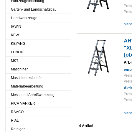
Fahrzeugeinrichtung
Preis
Garten- und Landschaftsbau
Preis
Handwerkzeuge
Mehr
IRWIN
KEW
AH
KEYANG
"XL
LENOX
(ob
MKT
Art.-
Maschinen
empf
Preis
Maschinenzubehör
Preis
Materialbearbeitung
Akti
Preis
Mess- und Anreißwerkzeug
Preis
PICA MARKER
RAACO
Mehr
RIAL
4 Artikel
Reinigen