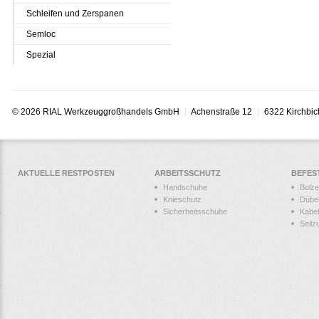
Schleifen und Zerspanen
Semloc
Spezial
© 2026 RIAL Werkzeuggroßhandels GmbH
Achenstraße 12
6322 Kirchbic
AKTUELLE RESTPOSTEN
ARBEITSSCHUTZ
BEFES
Handschuhe
Bolz
Knieschutz
Dübe
Sicherheitsschuhe
Kabel
Seilz