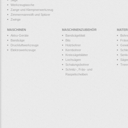
Säge
Werkzeugtasche
Zange und Klempnerwerkzeug
Zimmermannstift und Spitzer
Zwinge
MASCHINEN
MASCHINENZUBEHÖR
MATER
Akku-Geräte
Bandsägeblatt
Bohr
Bandsäge
Bits
Fräs
Druckluftwerkzeuge
Holzbohrer
Gewi
Elektrowerkzeuge
Kernbohrer
Schle
Kreissägeblätter
Senk
Lochsägen
Säge
Schalungsbohrer
Tren
Schnitz-, Fräs- und
Raspelscheiben