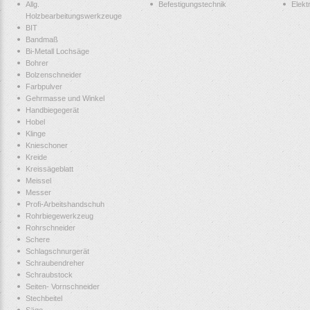
Allg.
Befestigungstechnik
Elek
Holzbearbeitungswerkzeuge
BIT
Bandmaß
Bi-Metall Lochsäge
Bohrer
Bolzenschneider
Farbpulver
Gehrmasse und Winkel
Handbiegegerät
Hobel
Klinge
Knieschoner
Kreide
Kreissägeblatt
Meissel
Messer
Profi-Arbeitshandschuh
Rohrbiegewerkzeug
Rohrschneider
Schere
Schlagschnurgerät
Schraubendreher
Schraubstock
Seiten- Vornschneider
Stechbeitel