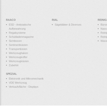
RAACO
RIAL
REINI
ESD - Antistatische
Sägeblätter & Diverses
Bürs
Aufbewahrung
Nass
Regalsysteme
Reini
Schubladenmagazine
Reini
Sichtboxen
Wass
Sortimentkästen
Transportkisten
Werkzeughaken
Werkzeugkoffer
Werkzeugkästen
Zubehör
SPEZIAL
Elektronik und Mikromechanik
VDE Werkzeug
Verkaufsfläche - Displays