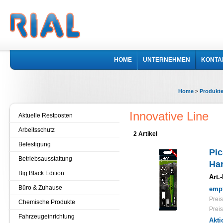
HOME
UNTERNEHMEN
KONTA
Home
>
Produkt
Innovative Line
Aktuelle Restposten
Arbeitsschutz
2 Artikel
Befestigung
Pic
Betriebsausstattung
Har
Big Black Edition
Art.-
Büro & Zuhause
empf
Preis
Chemische Produkte
Preis
Fahrzeugeinrichtung
Akti