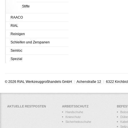
Stifte
RAACO
RIAL
Reinigen
Schleifen und Zerspanen
Semloc
Spezial
© 2026 RIAL Werkzeuggroßhandels GmbH
Achenstraße 12
6322 Kirchbic
AKTUELLE RESTPOSTEN
ARBEITSSCHUTZ
BEFES
Handschuhe
Bolz
Knieschutz
Dübe
Sicherheitsschuhe
Kabel
Seilz