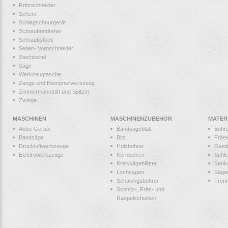
Rohrschneider
Schere
Schlagschnurgerät
Schraubendreher
Schraubstock
Seiten- Vornschneider
Stechbeitel
Säge
Werkzeugtasche
Zange und Klempnerwerkzeug
Zimmermannstift und Spitzer
Zwinge
MASCHINEN
MASCHINENZUBEHÖR
MATER
Akku-Geräte
Bandsägeblatt
Bohr
Bandsäge
Bits
Fräs
Druckluftwerkzeuge
Holzbohrer
Gewi
Elektrowerkzeuge
Kernbohrer
Schle
Kreissägeblätter
Senk
Lochsägen
Säge
Schalungsbohrer
Tren
Schnitz-, Fräs- und
Raspelscheiben