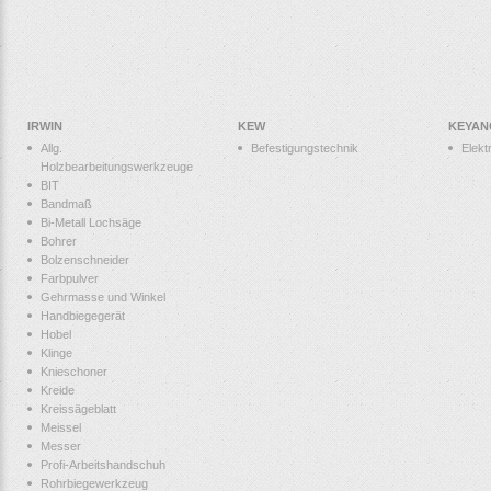
IRWIN
KEW
KEYAN
Allg.
Befestigungstechnik
Elek
Holzbearbeitungswerkzeuge
BIT
Bandmaß
Bi-Metall Lochsäge
Bohrer
Bolzenschneider
Farbpulver
Gehrmasse und Winkel
Handbiegegerät
Hobel
Klinge
Knieschoner
Kreide
Kreissägeblatt
Meissel
Messer
Profi-Arbeitshandschuh
Rohrbiegewerkzeug