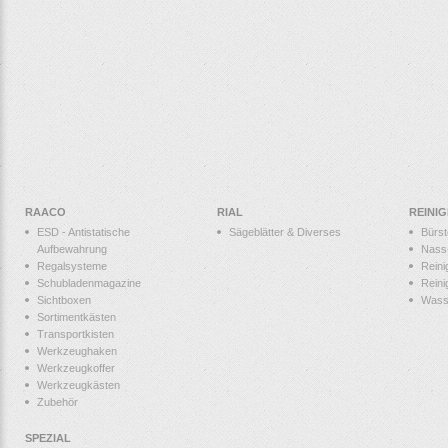
RAACO
RIAL
REINI
ESD - Antistatische
Sägeblätter & Diverses
Bürs
Aufbewahrung
Nass
Regalsysteme
Reini
Schubladenmagazine
Reini
Sichtboxen
Wass
Sortimentkästen
Transportkisten
Werkzeughaken
Werkzeugkoffer
Werkzeugkästen
Zubehör
SPEZIAL