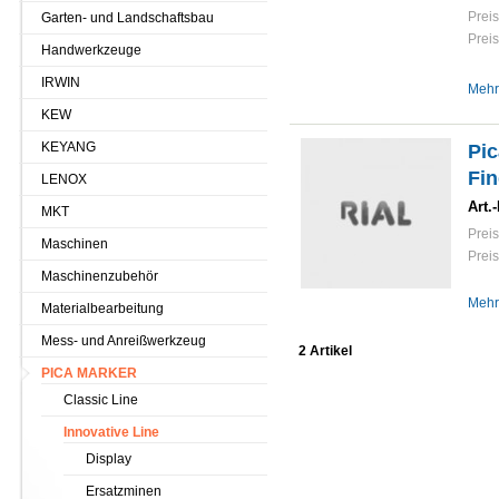
Preis
Garten- und Landschaftsbau
Preis
Handwerkzeuge
IRWIN
Mehr
KEW
KEYANG
Pic
Fi
LENOX
Art.-
MKT
Preis
Maschinen
Preis
Maschinenzubehör
Mehr
Materialbearbeitung
Mess- und Anreißwerkzeug
2 Artikel
PICA MARKER
Classic Line
Innovative Line
Display
Ersatzminen