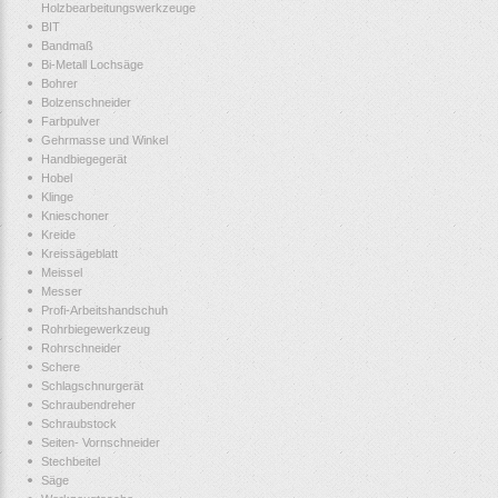
Holzbearbeitungswerkzeuge
BIT
Bandmaß
Bi-Metall Lochsäge
Bohrer
Bolzenschneider
Farbpulver
Gehrmasse und Winkel
Handbiegegerät
Hobel
Klinge
Knieschoner
Kreide
Kreissägeblatt
Meissel
Messer
Profi-Arbeitshandschuh
Rohrbiegewerkzeug
Rohrschneider
Schere
Schlagschnurgerät
Schraubendreher
Schraubstock
Seiten- Vornschneider
Stechbeitel
Säge