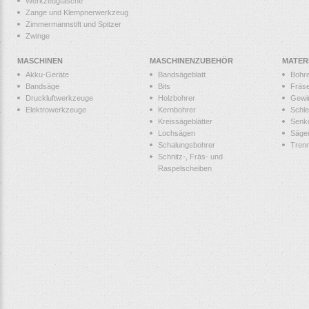
Werkzeugtasche
Zange und Klempnerwerkzeug
Zimmermannstift und Spitzer
Zwinge
MASCHINEN
MASCHINENZUBEHÖR
MATER
Akku-Geräte
Bandsägeblatt
Bohr
Bandsäge
Bits
Fräs
Druckluftwerkzeuge
Holzbohrer
Gewi
Elektrowerkzeuge
Kernbohrer
Schle
Kreissägeblätter
Senk
Lochsägen
Säge
Schalungsbohrer
Tren
Schnitz-, Fräs- und
Raspelscheiben