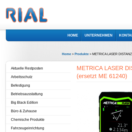
HOME
UNTERNEHMEN
KONTA
Home
>
Produkte
>
METRICA LASER DISTANZM
METRICA LASER D
Aktuelle Restposten
(ersetzt ME 61240)
Arbeitsschutz
Befestigung
Betriebsausstattung
Big Black Edition
Büro & Zuhause
Chemische Produkte
Fahrzeugeinrichtung