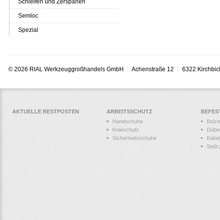
Schleifen und Zerspanen
Semloc
Spezial
© 2026 RIAL Werkzeuggroßhandels GmbH
Achenstraße 12
6322 Kirchbic
AKTUELLE RESTPOSTEN
ARBEITSSCHUTZ
BEFES
Handschuhe
Bolz
Knieschutz
Dübe
Sicherheitsschuhe
Kabel
Seilz