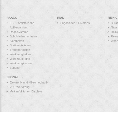
RAACO
RIAL
REINI
ESD - Antistatische
Sägeblätter & Diverses
Bürs
Aufbewahrung
Nass
Regalsysteme
Reini
Schubladenmagazine
Reini
Sichtboxen
Wass
Sortimentkästen
Transportkisten
Werkzeughaken
Werkzeugkoffer
Werkzeugkästen
Zubehör
SPEZIAL
Elektronik und Mikromechanik
VDE Werkzeug
Verkaufsfläche - Displays