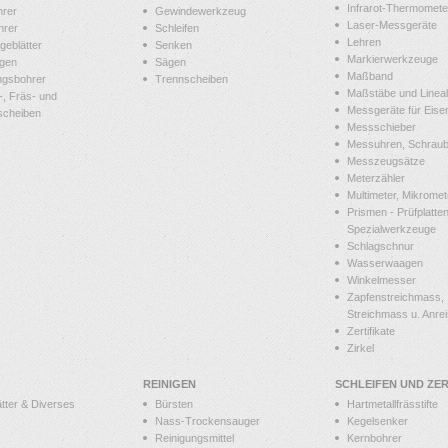
Infrarot-Thermomete
hrer
Gewindewerkzeug
Laser-Messgeräte
hrer
Schleifen
Lehren
geblätter
Senken
Markierwerkzeuge
gen
Sägen
Maßband
ngsbohrer
Trennscheiben
Maßstäbe und Linea
-, Fräs- und
Messgeräte für Eis
scheiben
Messschieber
Messuhren, Schraube
Messzeugsätze
Meterzähler
Multimeter, Mikromet
Prismen - Prüfplatten
Spezialwerkzeuge
Schlagschnur
Wasserwaagen
Winkelmesser
Zapfenstreichmass,
Streichmass u. Anrei
Zertifikate
Zirkel
REINIGEN
SCHLEIFEN UND ZE
tter & Diverses
Bürsten
Hartmetallfrässtifte
Nass-Trockensauger
Kegelsenker
Reinigungsmittel
Kernbohrer