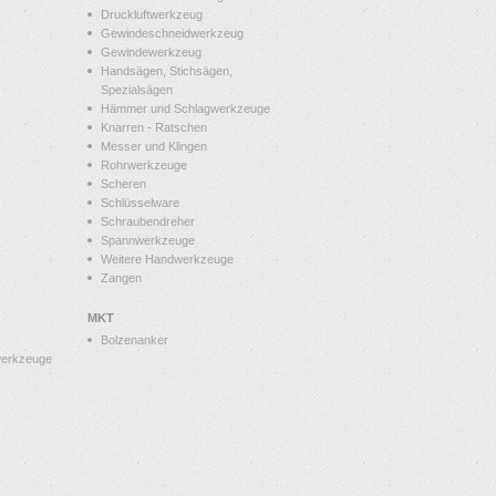
Druckluftwerkzeug
Gewindeschneidwerkzeug
Gewindewerkzeug
Handsägen, Stichsägen,
Spezialsägen
Hämmer und Schlagwerkzeuge
Knarren - Ratschen
Messer und Klingen
Rohrwerkzeuge
Scheren
Schlüsselware
Schraubendreher
Spannwerkzeuge
Weitere Handwerkzeuge
Zangen
MKT
Bolzenanker
werkzeuge