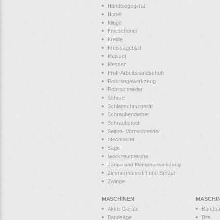
Handbiegegerät
Hobel
Klinge
Knieschoner
Kreide
Kreissägeblatt
Meissel
Messer
Profi-Arbeitshandschuh
Rohrbiegewerkzeug
Rohrschneider
Schere
Schlagschnurgerät
Schraubendreher
Schraubstock
Seiten- Vornschneider
Stechbeitel
Säge
Werkzeugtasche
Zange und Klempnerwerkzeug
Zimmermannstift und Spitzer
Zwinge
MASCHINEN
MASCHI
Akku-Geräte
Bandsä
Bandsäge
Bits