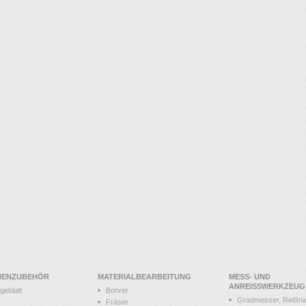
NENZUBEHÖR
MATERIALBEARBEITUNG
MESS- UND
ANREISSWERKZEUG
geblatt
Bohrer
Gradmesser, Reißna
Fräser