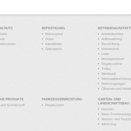
SSCHUTZ
BEFESTIGUNG
BETRIEBSAUSSTAT
chuhe
Bolzenanker
Arbeitsleuchten
hutz
Dübel
Aufbewahrung
heitsschuhe
Kabelbinder
Beschriftung
Seilzubehör
Hebetechnik
Leiter
Montagestützen
Regalsysteme
Trolley
Werkbank
Werkstatteinrichtung
Werkzeugwagen
Ölkannen und Hebelf
CHE PRODUKTE
FAHRZEUGEINRICHTUNG
GARTEN- UND
LANDSCHAFTSBAU
t und Schmierstoff
Regalsystem
Hammer
Nass-Trockensauge
Wasser- und Tauch
Werkzeug