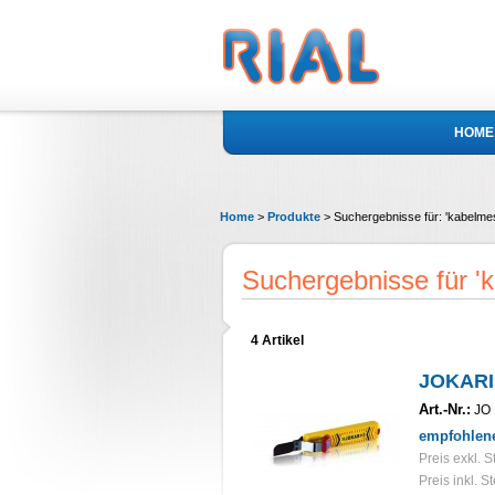
HOME
Home
>
Produkte
>
Suchergebnisse für: 'kabelme
Suchergebnisse für '
4 Artikel
JOKARI
Art.-Nr.:
JO 
empfohlene
Preis exkl. S
Preis inkl. S