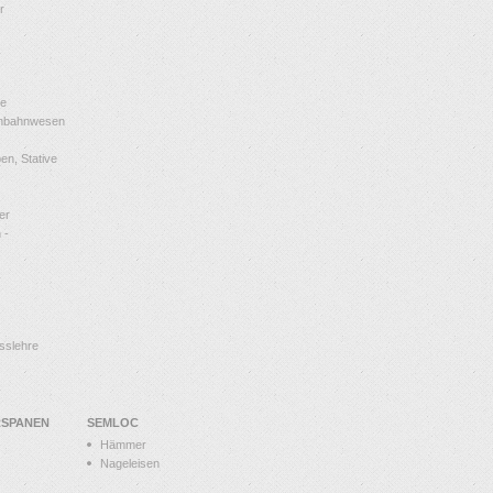
r
le
enbahnwesen
n, Stative
er
 -
sslehre
RSPANEN
SEMLOC
Hämmer
Nageleisen