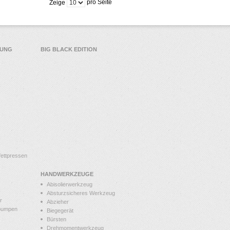
pro Seite
Zeige
TUNG
BIG BLACK EDITION
ettpressen
HANDWERKZEUGE
Abisolierwerkzeug
Absturzsicheres Werkzeug
r
Abzieher
pumpen
Biegegerät
Bürsten
Drehmomentwerkzeug