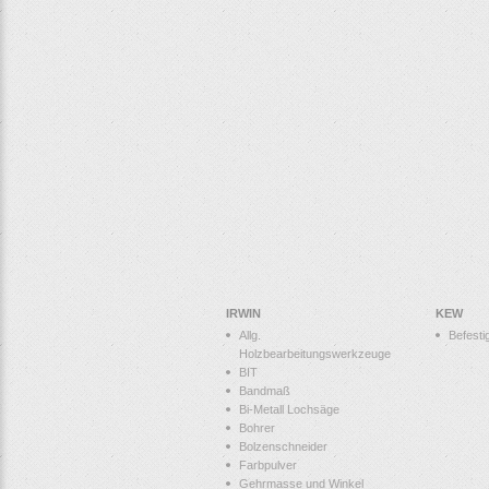
IRWIN
KEW
Allg.
Befesti
Holzbearbeitungswerkzeuge
BIT
Bandmaß
Bi-Metall Lochsäge
Bohrer
Bolzenschneider
Farbpulver
Gehrmasse und Winkel