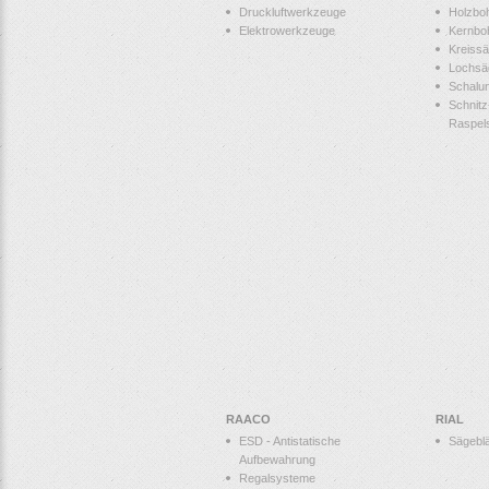
Druckluftwerkzeuge
Holzbo
Elektrowerkzeuge
Kernbo
Kreissä
Lochsä
Schalu
Schnitz
Raspel
RAACO
RIAL
ESD - Antistatische
Sägeblä
Aufbewahrung
Regalsysteme