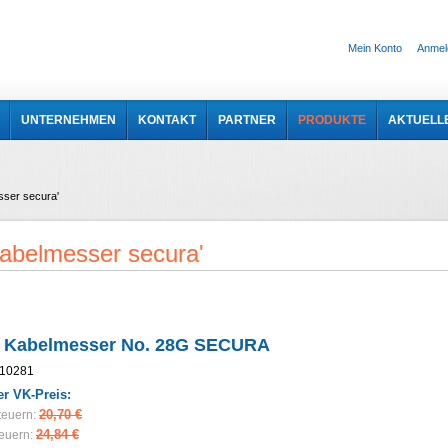
Mein Konto
Anmel
UNTERNEHMEN
KONTAKT
PARTNER
PRODUKTE
AKTUELL
sser secura'
kabelmesser secura'
 Kabelmesser No. 28G SECURA
10281
r VK-Preis:
20,70 €
teuern:
24,84 €
teuern: