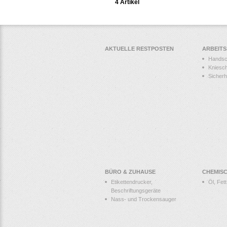
4 Artikel
AKTUELLE RESTPOSTEN
ARBEIT
Hands
Kniesc
Sicher
BÜRO & ZUHAUSE
CHEMIS
Etikettendrucker,
Öl, Fet
Beschriftungsgeräte
Nass- und Trockensauger