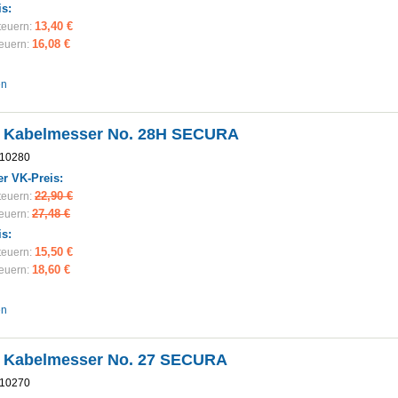
is:
13,40 €
teuern:
16,08 €
teuern:
en
 Kabelmesser No. 28H SECURA
10280
r VK-Preis:
22,90 €
teuern:
27,48 €
teuern:
is:
15,50 €
teuern:
18,60 €
teuern:
en
 Kabelmesser No. 27 SECURA
10270