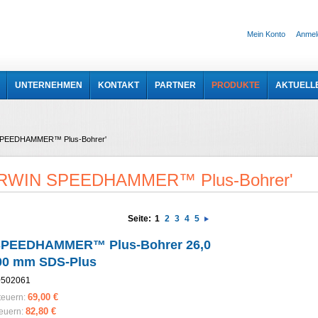
Mein Konto
Anmel
UNTERNEHMEN
KONTAKT
PARTNER
PRODUKTE
AKTUELL
N SPEEDHAMMER™ Plus-Bohrer'
 'IRWIN SPEEDHAMMER™ Plus-Bohrer'
Seite:
1
2
3
4
5
SPEEDHAMMER™ Plus-Bohrer 26,0
00 mm SDS-Plus
0502061
69,00 €
teuern:
82,80 €
teuern: