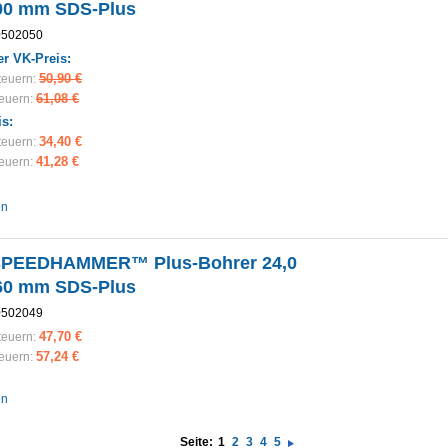
00 mm SDS-Plus
0502050
r VK-Preis:
50,90 €
teuern:
61,08 €
teuern:
is:
34,40 €
teuern:
41,28 €
teuern:
en
SPEEDHAMMER™ Plus-Bohrer 24,0
60 mm SDS-Plus
0502049
47,70 €
teuern:
57,24 €
teuern:
en
Seite:
1
2
3
4
5