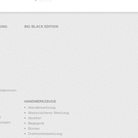
TUNG
BIG BLACK EDITION
ettpressen
HANDWERKZEUGE
Abisolierwerkzeug
Absturzsicheres Werkzeug
r
Abzieher
pumpen
Biegegerät
Bürsten
Drehmomentwerkzeug