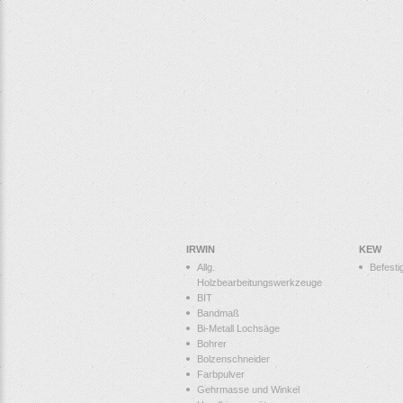
IRWIN
KEW
Allg.
Befesti
Holzbearbeitungswerkzeuge
BIT
Bandmaß
Bi-Metall Lochsäge
Bohrer
Bolzenschneider
Farbpulver
Gehrmasse und Winkel