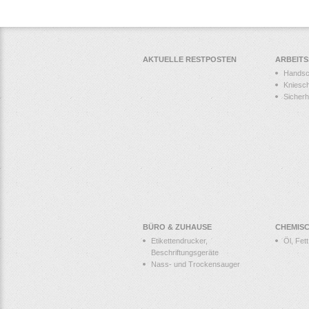
AKTUELLE RESTPOSTEN
ARBEIT
Hands
Kniesc
Sicher
BÜRO & ZUHAUSE
CHEMIS
Etikettendrucker,
Öl, Fet
Beschriftungsgeräte
Nass- und Trockensauger