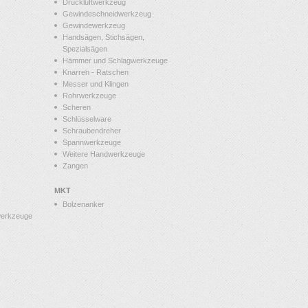
Druckluftwerkzeug
Gewindeschneidwerkzeug
Gewindewerkzeug
Handsägen, Stichsägen,
Spezialsägen
Hämmer und Schlagwerkzeuge
Knarren - Ratschen
Messer und Klingen
Rohrwerkzeuge
Scheren
Schlüsselware
Schraubendreher
Spannwerkzeuge
Weitere Handwerkzeuge
Zangen
MKT
Bolzenanker
werkzeuge