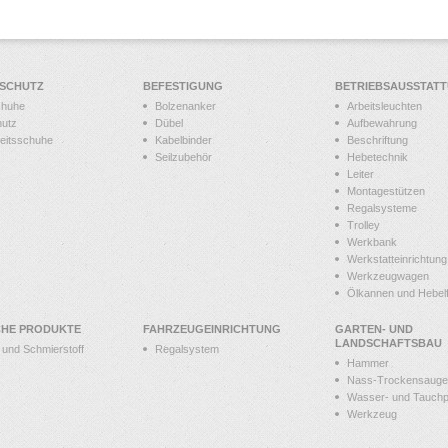
SSCHUTZ
BEFESTIGUNG
BETRIEBSAUSSTAT
chuhe
Bolzenanker
Arbeitsleuchten
hutz
Dübel
Aufbewahrung
heitsschuhe
Kabelbinder
Beschriftung
Seilzubehör
Hebetechnik
Leiter
Montagestützen
Regalsysteme
Trolley
Werkbank
Werkstatteinrichtung
Werkzeugwagen
Ölkannen und Hebelf
CHE PRODUKTE
FAHRZEUGEINRICHTUNG
GARTEN- UND
LANDSCHAFTSBAU
t und Schmierstoff
Regalsystem
Hammer
Nass-Trockensauge
Wasser- und Tauch
Werkzeug